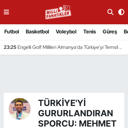
Atıcılık
Futbol
Basketbol
Voleybol
Tenis
Güreş
B
Atletizm
23:25
Engelli Golf Millileri Almanya'da Türkiye'yi Temsil Edecek
Badminton
Basketbol
Beyzbol
Bilardo
TÜRKIYE'YI
Binicilik
GURURLANDIRAN
SPORCU: MEHMET
Bisiklet