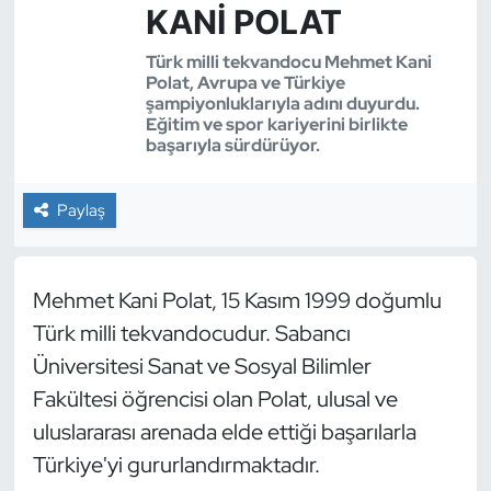
KANI POLAT
Bocce Bowling Dart
Türk milli tekvandocu Mehmet Kani
Polat, Avrupa ve Türkiye
Boks
şampiyonluklarıyla adını duyurdu.
Eğitim ve spor kariyerini birlikte
başarıyla sürdürüyor.
Briç
Buz Hokeyi
Paylaş
Buz Pateni
Mehmet Kani Polat, 15 Kasım 1999 doğumlu
Çim Hokeyi
Türk milli tekvandocudur. Sabancı
Üniversitesi Sanat ve Sosyal Bilimler
Cimnastik
Fakültesi öğrencisi olan Polat, ulusal ve
uluslararası arenada elde ettiği başarılarla
Curling
Türkiye'yi gururlandırmaktadır.​
Dağcılık