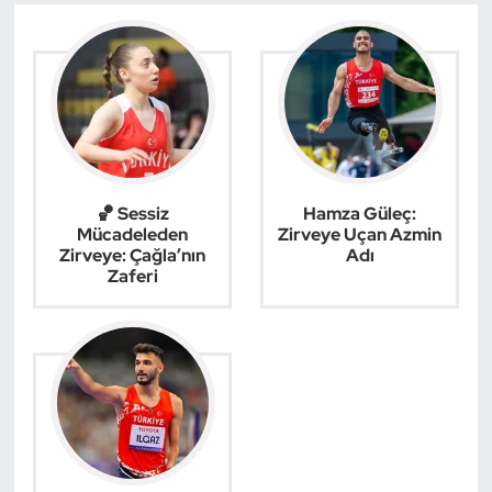
Triatlon
Voleybol
Vücut Geliştirme Fitness
Wushu Kungfu
🏀 Sessiz
Hamza Güleç:
Mücadeleden
Zirveye Uçan Azmin
Zirveye: Çağla’nın
Adı
Yelken
Zaferi
Yüzme