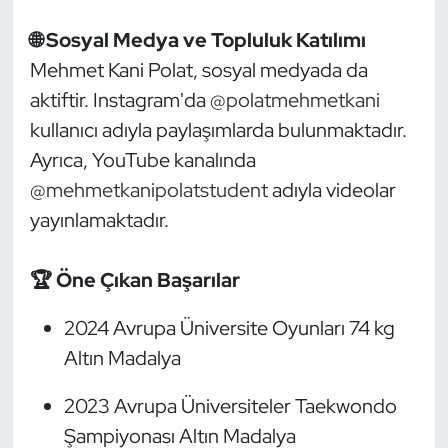
Kempo
🌐 Sosyal Medya ve Topluluk Katılımı
Mehmet Kani Polat, sosyal medyada da
Kick Boks
aktiftir. Instagram'da
@polatmehmetkani
Kürek
kullanıcı adıyla paylaşımlarda bulunmaktadır.
Ayrıca, YouTube kanalında
Masa Tenisi
@mehmetkanipolatstudent
adıyla videolar
yayınlamaktadır.​
Modern Pentatlon
Motor Sporları
🏆 Öne Çıkan Başarılar
Muay Thai
2024 Avrupa Üniversite Oyunları 74 kg
Altın Madalya
Okçuluk
2023 Avrupa Üniversiteler Taekwondo
Optimist
Şampiyonası Altın Madalya