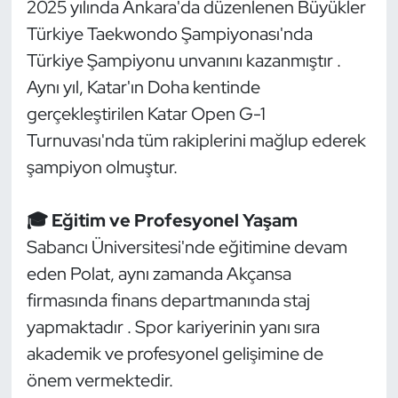
2025 yılında Ankara'da düzenlenen Büyükler
Güreş
Türkiye Taekwondo Şampiyonası'nda
Halter
Türkiye Şampiyonu unvanını kazanmıştır .
Aynı yıl, Katar'ın Doha kentinde
Hava Sporları
gerçekleştirilen Katar Open G-1
Turnuvası'nda tüm rakiplerini mağlup ederek
Hentbol
şampiyon olmuştur.
İşitme Engelli Sporcular
🎓 Eğitim ve Profesyonel Yaşam
Judo ve Kuraş
Sabancı Üniversitesi'nde eğitimine devam
eden Polat, aynı zamanda Akçansa
Kano ve Rafting
firmasında finans departmanında staj
Karate
yapmaktadır . Spor kariyerinin yanı sıra
akademik ve profesyonel gelişimine de
Kayak
önem vermektedir.