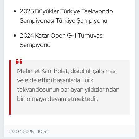
Oryantiring
2025 Büyükler Türkiye Taekwondo
Şampiyonası Türkiye Şampiyonu
Özel Sporcular
2024 Katar Open G-1 Turnuvası
Paralimpik
Şampiyonu
Ragbi
Mehmet Kani Polat, disiplinli çalışması
Satranç
ve elde ettiği başarılarla Türk
Su Topu
tekvandosunun parlayan yıldızlarından
biri olmaya devam etmektedir.
Sualtı Sporları
Tekvando
29.04.2025 - 10:52
Tenis