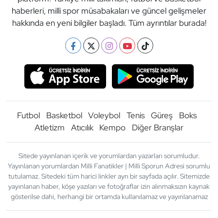
haberleri, milli spor müsabakaları ve güncel gelişmeler
hakkında en yeni bilgiler başladı. Tüm ayrıntılar burada!
Futbol
Basketbol
Voleybol
Tenis
Güreş
Boks
Atletizm
Atıcılık
Kempo
Diğer Branşlar
Sitede yayınlanan içerik ve yorumlardan yazarları sorumludur.
Yayınlanan yorumlardan Milli Fanatikler | Milli Sporun Adresi sorumlu
tutulamaz. Sitedeki tüm harici linkler ayrı bir sayfada açılır. Sitemizde
yayınlanan haber, köşe yazıları ve fotoğraflar izin alınmaksızın kaynak
gösterilse dahi, herhangi bir ortamda kullanılamaz ve yayınlanamaz