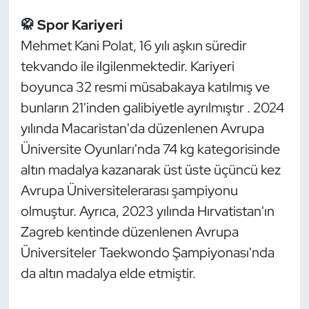
🥋 Spor Kariyeri
Dans Sporları
Mehmet Kani Polat, 16 yılı aşkın süredir
tekvando ile ilgilenmektedir. Kariyeri
Dövüş Sanatı
boyunca 32 resmi müsabakaya katılmış ve
E-Spor
bunların 21'inden galibiyetle ayrılmıştır . 2024
yılında Macaristan'da düzenlenen Avrupa
Eskrim
Üniversite Oyunları'nda 74 kg kategorisinde
altın madalya kazanarak üst üste üçüncü kez
Futbol
Avrupa Üniversitelerarası şampiyonu
Futsal
olmuştur. Ayrıca, 2023 yılında Hırvatistan'ın
Zagreb kentinde düzenlenen Avrupa
Genel
Üniversiteler Taekwondo Şampiyonası'nda
da altın madalya elde etmiştir.
Golf