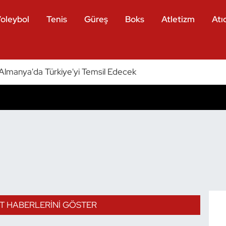
oleybol
Tenis
Güreş
Boks
Atletizm
Atıc
ri Almanya'da Türkiye'yi Temsil Edecek
T HABERLERINI GÖSTER