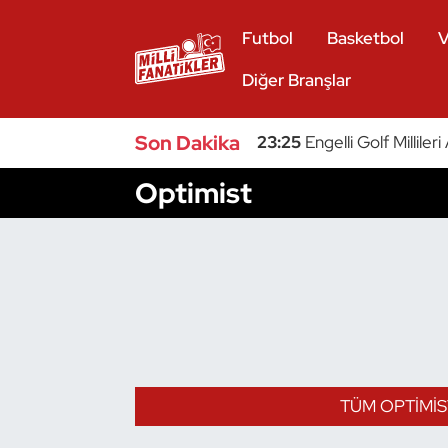
Futbol
Basketbol
V
Atıcılık
Diğer Branşlar
Atletizm
Son Dakika
23:25
Engelli Golf Millile
Badminton
Optimist
Basketbol
Beyzbol
Bilardo
Binicilik
TÜM OPTIMIS
Bisiklet