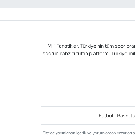
Dans Sporları
Dövüş Sanatı
E-Spor
Milli Fanatikler, Türkiye'nin tüm spor br
sporun nabzını tutan platform. Türkiye mil
Eskrim
Futbol
Futsal
Genel
Futbol
Basketb
Golf
Sitede yayınlanan içerik ve yorumlardan yazarları s