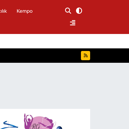
ılık
Kempo