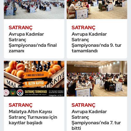
Triatlon
Voleybol
SATRANÇ
SATRANÇ
Avrupa Kadınlar
Avrupa Kadınlar
Satranç
Satranç
Vücut Geliştirme Fitness
Şampiyonası'nda final
Şampiyonası'nda 9. tur
zamanı
tamamlandı
Wushu Kungfu
Yelken
Yüzme
SATRANÇ
SATRANÇ
Malatya Altın Kayısı
Avrupa Kadınlar
Satranç Turnuvası için
Satranç
kayıtlar başladı
Şampiyonası’nda 7. tur
bitti