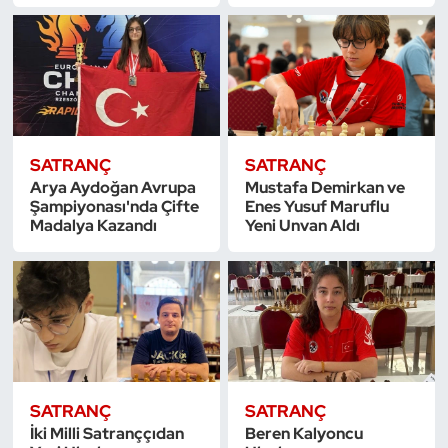
Dans Sporları
Dövüş Sanatı
E-Spor
SATRANÇ
SATRANÇ
Arya Aydoğan Avrupa
Mustafa Demirkan ve
Eskrim
Şampiyonası'nda Çifte
Enes Yusuf Maruflu
Madalya Kazandı
Yeni Unvan Aldı
Futbol
Futsal
Genel
Golf
SATRANÇ
SATRANÇ
İki Milli Satranççıdan
Beren Kalyoncu