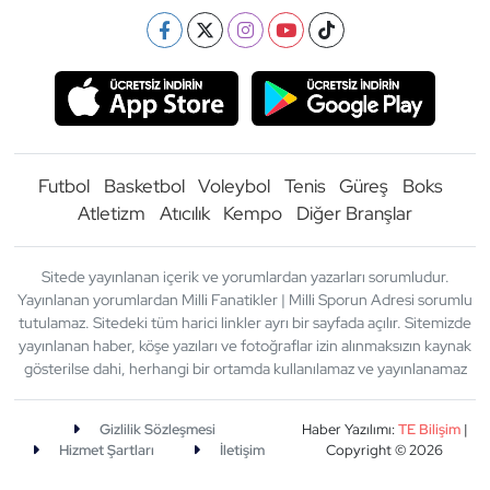
Futbol
Basketbol
Voleybol
Tenis
Güreş
Boks
Atletizm
Atıcılık
Kempo
Diğer Branşlar
Sitede yayınlanan içerik ve yorumlardan yazarları sorumludur.
Yayınlanan yorumlardan Milli Fanatikler | Milli Sporun Adresi sorumlu
tutulamaz. Sitedeki tüm harici linkler ayrı bir sayfada açılır. Sitemizde
yayınlanan haber, köşe yazıları ve fotoğraflar izin alınmaksızın kaynak
gösterilse dahi, herhangi bir ortamda kullanılamaz ve yayınlanamaz
Gizlilik Sözleşmesi
Haber Yazılımı:
TE Bilişim
|
Hizmet Şartları
İletişim
Copyright © 2026