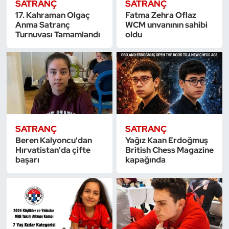
SATRANÇ
SATRANÇ
Kempo
17. Kahraman Olgaç
Fatma Zehra Oflaz
Anma Satranç
WCM unvanının sahibi
Turnuvası Tamamlandı
oldu
Kick Boks
Kürek
Masa Tenisi
Modern Pentatlon
SATRANÇ
SATRANÇ
Motor Sporları
Beren Kalyoncu'dan
Yağız Kaan Erdoğmuş
Hırvatistan'da çifte
British Chess Magazine
başarı
kapağında
Muay Thai
Okçuluk
Optimist