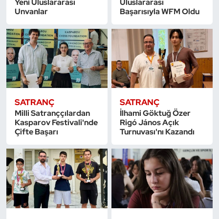
Yeni Uluslararası
Uluslararası
Güreş
Unvanlar
Başarısıyla WFM Oldu
Halter
Hava Sporları
Hentbol
SATRANÇ
SATRANÇ
İşitme Engelli Sporcular
Milli Satranççılardan
İlhami Göktuğ Özer
Kasparov Festivali'nde
Rigó János Açık
Judo ve Kuraş
Çifte Başarı
Turnuvası'nı Kazandı
Kano ve Rafting
Karate
Kayak