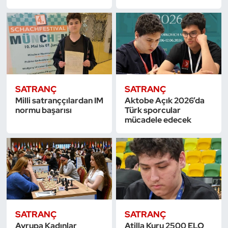
SATRANÇ
SATRANÇ
Milli satranççılardan IM
Aktobe Açık 2026’da
normu başarısı
Türk sporcular
mücadele edecek
SATRANÇ
SATRANÇ
Avrupa Kadınlar
Atilla Kuru 2500 ELO