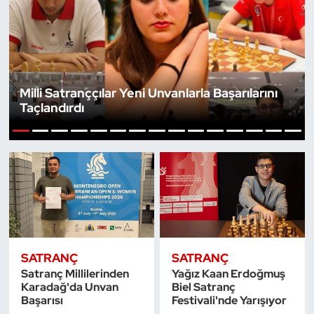
Bocce Bowling Dart
Boks
Milli Satranççılar Yeni Unvanlarla Başarılarını
Briç
Taçlandırdı
Buz Hokeyi
1
2
3
4
5
6
7
8
9
10
11
12
13
14
15
Buz Pateni
Çim Hokeyi
Cimnastik
SATRANÇ
SATRANÇ
Satranç Millilerinden
Yağız Kaan Erdoğmuş
Curling
Karadağ'da Unvan
Biel Satranç
Başarısı
Festivali'nde Yarışıyor
Dağcılık