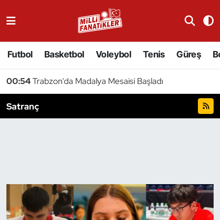
Atıcılık
Futbol
Basketbol
Voleybol
Tenis
Güreş
B
Atletizm
00:54
Trabzon'da Madalya Mesaisi Başladı
Badminton
Satranç
Basketbol
Beyzbol
Bilardo
Binicilik
Bisiklet