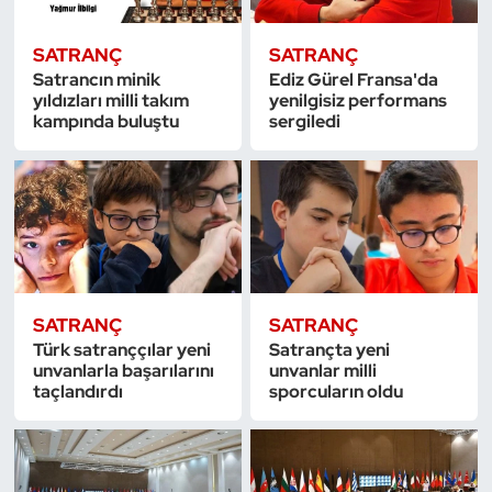
Oryantiring
SATRANÇ
SATRANÇ
Satrancın minik
Ediz Gürel Fransa'da
Özel Sporcular
yıldızları milli takım
yenilgisiz performans
kampında buluştu
sergiledi
Paralimpik
Ragbi
Satranç
Su Topu
SATRANÇ
SATRANÇ
Türk satranççılar yeni
Satrançta yeni
Sualtı Sporları
unvanlarla başarılarını
unvanlar milli
taçlandırdı
sporcuların oldu
Tekvando
Tenis