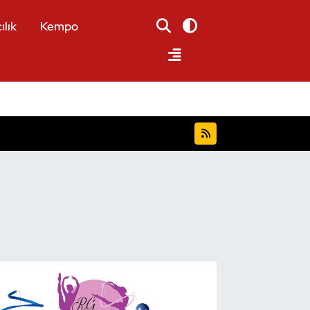
ılık
Kempo