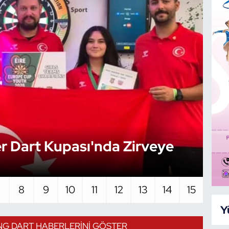
r Dart Kupası'nda Zirveye
Şe
Ba
7
8
9
10
11
12
13
14
15
Y
G DART HABERLERINI GÖSTER