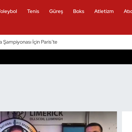
oleybol
Tenis
Güreş
Boks
Atletizm
Atıc
a Şampiyonası İçin Paris’te