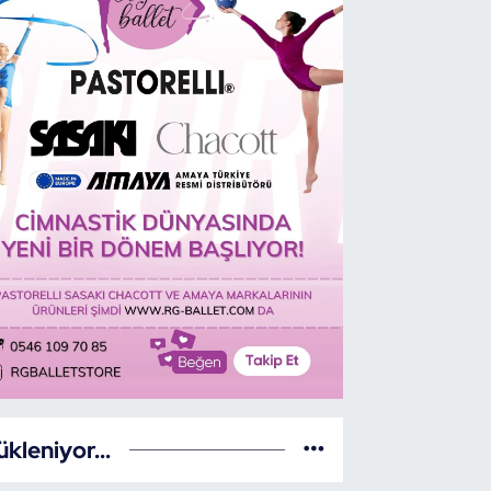
hit Eren Bülbül Dart 4. Ayak Yarışla
şlıyor
ükleniyor...