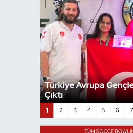
Bocce Bowling Dart
Boks
Briç
Buz Hokeyi
Buz Pateni
Türkiye Avrupa Gençle
Çim Hokeyi
Çıktı
Cimnastik
1
2
3
4
5
6
Curling
TÜM BOCCE BOWLIN
Dağcılık