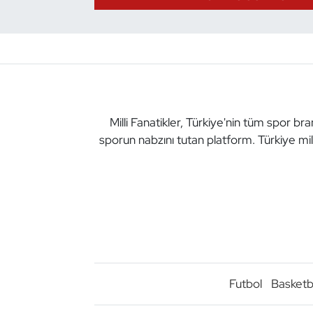
Dans Sporları
Dövüş Sanatı
E-Spor
Milli Fanatikler, Türkiye'nin tüm spor br
sporun nabzını tutan platform. Türkiye mil
Eskrim
Futbol
Futsal
Genel
Golf
Futbol
Basketb