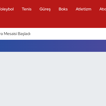
oleybol
Tenis
Güreş
Boks
Atletizm
Atıc
a Mesaisi Başladı