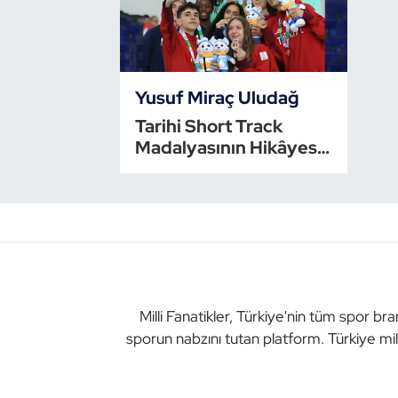
Bocce Bowling Dart
Boks
Yusuf Miraç Uludağ
Briç
Tarihi Short Track
Madalyasının Hikâyesi:
Yusuf Miraç Uludağ ile
Buz Hokeyi
Özel Röportaj
Buz Pateni
Çim Hokeyi
Cimnastik
Milli Fanatikler, Türkiye'nin tüm spor br
sporun nabzını tutan platform. Türkiye mil
Curling
Dağcılık