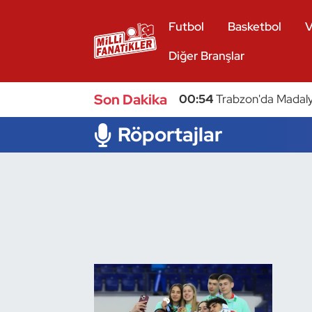
Futbol
Basketbol
V
Atıcılık
Diğer Branşlar
Atletizm
Son Dakika
00:54
Trabzon'da Madaly
Badminton
Röportajlar
Basketbol
Beyzbol
Bilardo
Binicilik
Bisiklet