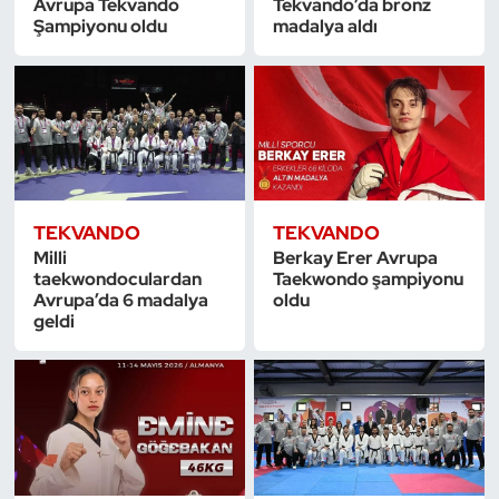
Avrupa Tekvando
Tekvando’da bronz
Güreş
Şampiyonu oldu
madalya aldı
Halter
Hava Sporları
Hentbol
TEKVANDO
TEKVANDO
İşitme Engelli Sporcular
Milli
Berkay Erer Avrupa
taekwondoculardan
Taekwondo şampiyonu
Judo ve Kuraş
Avrupa’da 6 madalya
oldu
geldi
Kano ve Rafting
Karate
Kayak