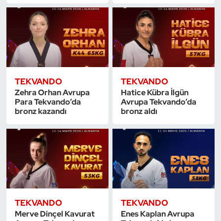
Dans Sporları
Dövüş Sanatı
E-Spor
TEKVANDO
TEKVANDO
Zehra Orhan Avrupa
Hatice Kübra İlgün
Eskrim
Para Tekvando’da
Avrupa Tekvando’da
bronz kazandı
bronz aldı
Futbol
Futsal
Genel
Golf
TEKVANDO
TEKVANDO
Merve Dinçel Kavurat
Enes Kaplan Avrupa