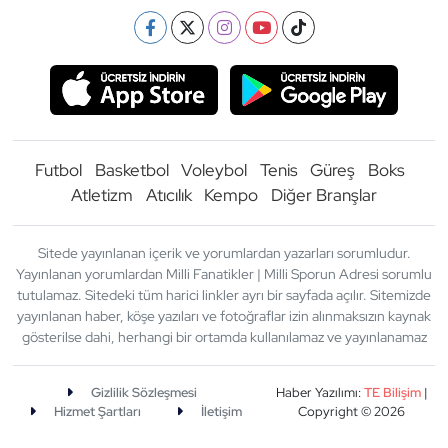
Futbol
Basketbol
Voleybol
Tenis
Güreş
Boks
Atletizm
Atıcılık
Kempo
Diğer Branşlar
Sitede yayınlanan içerik ve yorumlardan yazarları sorumludur.
Yayınlanan yorumlardan Milli Fanatikler | Milli Sporun Adresi sorumlu
tutulamaz. Sitedeki tüm harici linkler ayrı bir sayfada açılır. Sitemizde
yayınlanan haber, köşe yazıları ve fotoğraflar izin alınmaksızın kaynak
gösterilse dahi, herhangi bir ortamda kullanılamaz ve yayınlanamaz
Gizlilik Sözleşmesi
Haber Yazılımı:
TE Bilişim
|
Hizmet Şartları
İletişim
Copyright © 2026