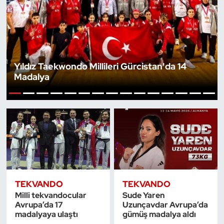
Bocce Bowling Dart
Boks
Yıldız Taekwondo Millileri Gürcistan'da 14
Briç
Madalya
Buz Hokeyi
1
2
3
4
5
6
7
8
9
10
11
12
13
14
15
Buz Pateni
Çim Hokeyi
Cimnastik
TEKVANDO
TEKVANDO
Milli tekvandocular
Sude Yaren
Curling
Avrupa’da 17
Uzunçavdar Avrupa’da
madalyaya ulaştı
gümüş madalya aldı
Dağcılık