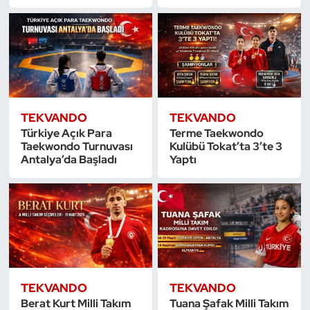
Triatlon
Voleybol
Vücut Geliştirme Fitness
TEKVANDO
TEKVANDO
Türkiye Açık Para
Terme Taekwondo
Wushu Kungfu
Taekwondo Turnuvası
Kulübü Tokat’ta 3’te 3
Antalya’da Başladı
Yaptı
Yelken
Yüzme
TEKVANDO
TEKVANDO
Berat Kurt Milli Takım
Tuana Şafak Milli Takım