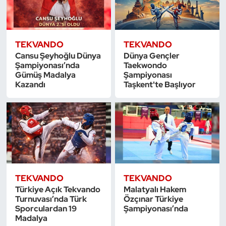
Oryantiring
Özel Sporcular
TEKVANDO
TEKVANDO
Cansu Şeyhoğlu Dünya
Dünya Gençler
Şampiyonası’nda
Taekwondo
Paralimpik
Gümüş Madalya
Şampiyonası
Kazandı
Taşkent'te Başlıyor
Ragbi
Satranç
Su Topu
Sualtı Sporları
TEKVANDO
TEKVANDO
Türkiye Açık Tekvando
Malatyalı Hakem
Tekvando
Turnuvası’nda Türk
Özçınar Türkiye
Sporculardan 19
Şampiyonası’nda
Madalya
Tenis