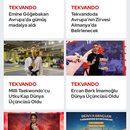
Kempo
TEKVANDO
TEKVANDO
Emine Göğebakan
Tekvandoda
Avrupa’da gümüş
Avrupa’nın Zirvesi
Kick Boks
madalya aldı
Almanya’da
Belirlenecek
Kürek
Masa Tenisi
Modern Pentatlon
Motor Sporları
TEKVANDO
TEKVANDO
Milli Taekwondo'cu
Ercan Berk İmamoğlu
Muay Thai
Utku Kap Dünya
Dünya Üçüncüsü Oldu
Üçüncüsü Oldu
Okçuluk
Optimist