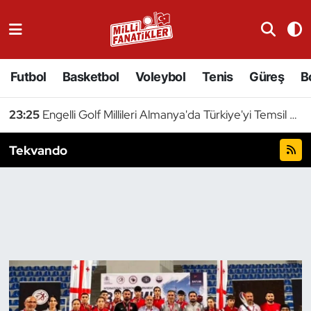
Atıcılık
Futbol
Basketbol
Voleybol
Tenis
Güreş
B
Atletizm
23:25
Engelli Golf Millileri Almanya'da Türkiye'yi Temsil Edecek
Badminton
Tekvando
Basketbol
Beyzbol
Bilardo
Binicilik
Bisiklet