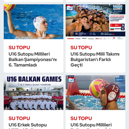
Dans Sporları
Dövüş Sanatı
E-Spor
SU TOPU
SU TOPU
U16 Sutopu Millileri
U16 Sutopu Milli Takımı
Eskrim
Balkan Şampiyonası'nı
Bulgaristan'ı Farklı
6. Tamamladı
Geçti
Futbol
Futsal
Genel
Golf
SU TOPU
SU TOPU
U16 Erkek Sutopu
U16 Sutopu Millileri