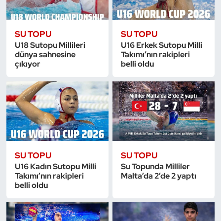
Oryantiring
SU TOPU
SU TOPU
Özel Sporcular
U18 Sutopu Millileri
U16 Erkek Sutopu Milli
dünya sahnesine
Takımı’nın rakipleri
çıkıyor
belli oldu
Paralimpik
Ragbi
Satranç
Su Topu
SU TOPU
SU TOPU
Sualtı Sporları
U16 Kadın Sutopu Milli
Su Topunda Milliler
Takımı’nın rakipleri
Malta’da 2’de 2 yaptı
belli oldu
Tekvando
Tenis