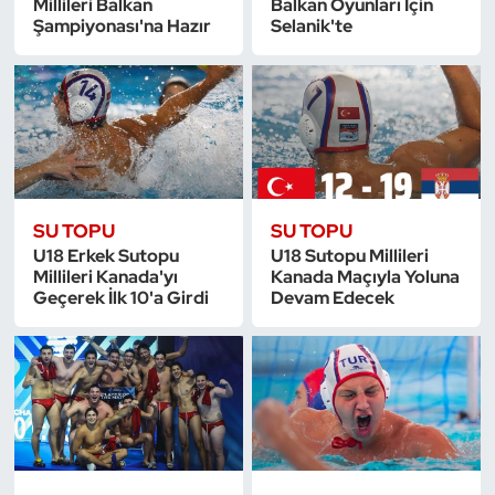
Millileri Balkan
Balkan Oyunları İçin
Güreş
Şampiyonası'na Hazır
Selanik'te
Halter
Hava Sporları
Hentbol
SU TOPU
SU TOPU
İşitme Engelli Sporcular
U18 Erkek Sutopu
U18 Sutopu Millileri
Millileri Kanada'yı
Kanada Maçıyla Yoluna
Judo ve Kuraş
Geçerek İlk 10'a Girdi
Devam Edecek
Kano ve Rafting
Karate
Kayak