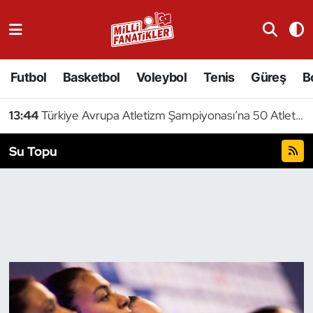
Atıcılık
Futbol
Basketbol
Voleybol
Tenis
Güreş
B
Atletizm
13:44
Türkiye Avrupa Atletizm Şampiyonası’na 50 Atletle Gidiyor
Badminton
Su Topu
Basketbol
Beyzbol
Bilardo
Binicilik
Bisiklet