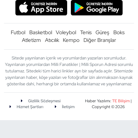
Futbol
Basketbol
Voleybol
Tenis
Güreş
Boks
Atletizm
Atıcılık
Kempo
Diğer Branşlar
Sitede yayınlanan içerik ve yorumlardan yazarları sorumludur.
Yayınlanan yorumlardan Milli Fanatikler | Milli Sporun Adresi sorumlu
tutulamaz. Sitedeki tüm harici linkler ayrı bir sayfada açılır. Sitemizde
yayınlanan haber, köşe yazıları ve fotoğraflar izin alınmaksızın kaynak
gösterilse dahi, herhangi bir ortamda kullanılamaz ve yayınlanamaz
Gizlilik Sözleşmesi
Haber Yazılımı:
TE Bilişim
|
Hizmet Şartları
İletişim
Copyright © 2026