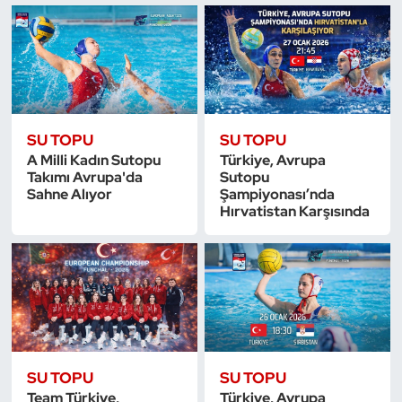
SU TOPU
SU TOPU
A Milli Kadın Sutopu
Türkiye, Avrupa
Takımı Avrupa'da
Sutopu
Sahne Alıyor
Şampiyonası’nda
Hırvatistan Karşısında
SU TOPU
SU TOPU
Team Türkiye,
Türkiye, Avrupa