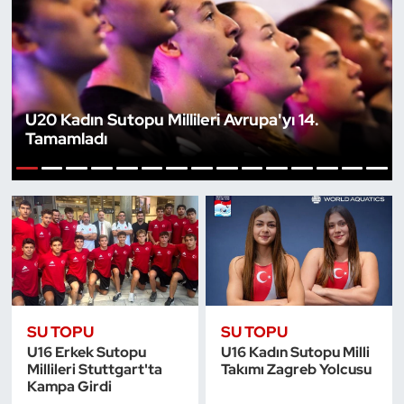
Bocce Bowling Dart
Boks
U20 Kadın Sutopu Millileri Avrupa'yı 14.
Briç
Tamamladı
Buz Hokeyi
1
2
3
4
5
6
7
8
9
10
11
12
13
14
15
Buz Pateni
Çim Hokeyi
Cimnastik
SU TOPU
SU TOPU
U16 Erkek Sutopu
U16 Kadın Sutopu Milli
Curling
Millileri Stuttgart'ta
Takımı Zagreb Yolcusu
Kampa Girdi
Dağcılık