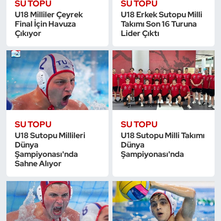
SU TOPU
SU TOPU
Kempo
U18 Milliler Çeyrek
U18 Erkek Sutopu Milli
Final İçin Havuza
Takımı Son 16 Turuna
Çıkıyor
Lider Çıktı
Kick Boks
Kürek
Masa Tenisi
Modern Pentatlon
SU TOPU
SU TOPU
Motor Sporları
U18 Sutopu Millileri
U18 Sutopu Milli Takımı
Dünya
Dünya
Şampiyonası'nda
Şampiyonası'nda
Muay Thai
Sahne Alıyor
Okçuluk
Optimist