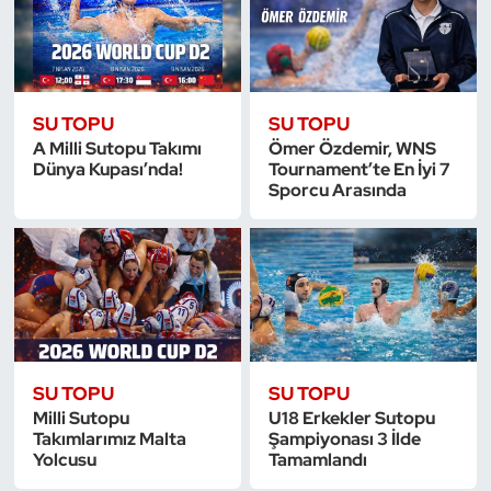
Triatlon
Voleybol
SU TOPU
SU TOPU
A Milli Sutopu Takımı
Ömer Özdemir, WNS
Vücut Geliştirme Fitness
Dünya Kupası’nda!
Tournament’te En İyi 7
Sporcu Arasında
Wushu Kungfu
Yelken
Yüzme
SU TOPU
SU TOPU
Milli Sutopu
U18 Erkekler Sutopu
Takımlarımız Malta
Şampiyonası 3 İlde
Yolcusu
Tamamlandı