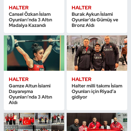
Kempo
HALTER
HALTER
Cansel Özkan İslam
Burak Aykun İslami
Oyunları’nda 3 Altın
Oyunlar’da Gümüş ve
Kick Boks
Madalya Kazandı
Bronz Aldı
Kürek
Masa Tenisi
Modern Pentatlon
HALTER
HALTER
Motor Sporları
Gamze Altun İslami
Halter milli takımı İslam
Dayanışma
Oyunları için Riyad’a
Muay Thai
Oyunları’nda 3 Altın
gidiyor
Aldı
Okçuluk
Optimist