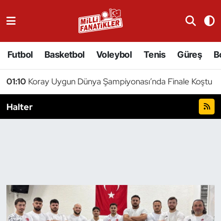
Atıcılık
Futbol
Basketbol
Voleybol
Tenis
Güreş
B
Atletizm
01:10
Koray Uygun Dünya Şampiyonası’nda Finale Koştu
Badminton
Halter
Basketbol
Beyzbol
Bilardo
Binicilik
Bisiklet