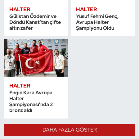
HALTER
HALTER
Gülistan Özdemir ve
Yusuf Fehmi Genç,
Döndü Kanat’tan çifte
Avrupa Halter
altın zafer
Şampiyonu Oldu
HALTER
Engin Kara Avrupa
Halter
Şampiyonası’nda 2
bronz aldı
DAHA FAZLA GÖSTER