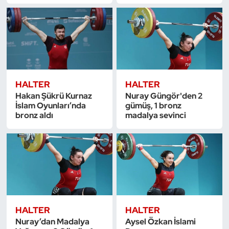
Dans Sporları
Dövüş Sanatı
E-Spor
HALTER
HALTER
Hakan Şükrü Kurnaz
Nuray Güngör'den 2
Eskrim
İslam Oyunları’nda
gümüş, 1 bronz
bronz aldı
madalya sevinci
Futbol
Futsal
Genel
Golf
HALTER
HALTER
Nuray’dan Madalya
Aysel Özkan İslami