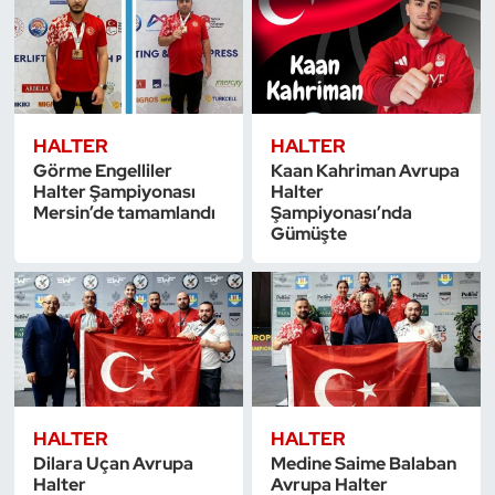
Triatlon
Voleybol
HALTER
HALTER
Vücut Geliştirme Fitness
Görme Engelliler
Kaan Kahriman Avrupa
Halter Şampiyonası
Halter
Mersin’de tamamlandı
Şampiyonası’nda
Wushu Kungfu
Gümüşte
Yelken
Yüzme
HALTER
HALTER
Dilara Uçan Avrupa
Medine Saime Balaban
Halter
Avrupa Halter