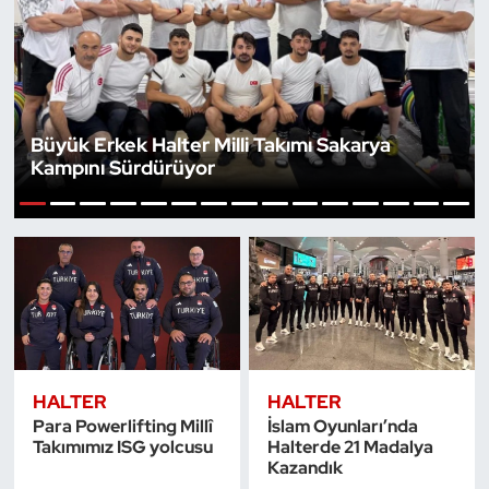
Bocce Bowling Dart
Boks
Büyük Erkek Halter Milli Takımı Sakarya
Briç
Kampını Sürdürüyor
Buz Hokeyi
1
2
3
4
5
6
7
8
9
10
11
12
13
14
15
Buz Pateni
Çim Hokeyi
Cimnastik
HALTER
HALTER
Para Powerlifting Millî
İslam Oyunları’nda
Curling
Takımımız ISG yolcusu
Halterde 21 Madalya
Kazandık
Dağcılık