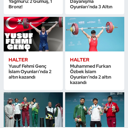
Yağmuru: 2 Gümüş, 1
Dayanışma
Güreş
Bronz!
Oyunları’nda 3 Altın
Halter
Hava Sporları
Hentbol
HALTER
HALTER
İşitme Engelli Sporcular
Yusuf Fehmi Genç
Muhammed Furkan
İslam Oyunları’nda 2
Özbek İslam
Judo ve Kuraş
altın kazandı
Oyunları’nda 2 altın
kazandı
Kano ve Rafting
Karate
Kayak