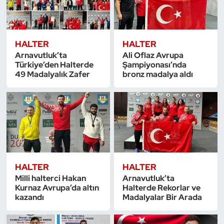
Oryantiring
Özel Sporcular
HALTER
HALTER
Arnavutluk’ta
Ali Oflaz Avrupa
Türkiye’den Halterde
Şampiyonası’nda
Paralimpik
49 Madalyalık Zafer
bronz madalya aldı
Ragbi
Satranç
Su Topu
HALTER
HALTER
Sualtı Sporları
Milli halterci Hakan
Arnavutluk’ta
Kurnaz Avrupa’da altın
Halterde Rekorlar ve
Tekvando
kazandı
Madalyalar Bir Arada
Tenis