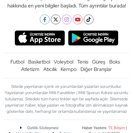
hakkında en yeni bilgiler başladı. Tüm ayrıntılar burada!
Futbol
Basketbol
Voleybol
Tenis
Güreş
Boks
Atletizm
Atıcılık
Kempo
Diğer Branşlar
Sitede yayınlanan içerik ve yorumlardan yazarları sorumludur.
Yayınlanan yorumlardan Milli Fanatikler | Milli Sporun Adresi sorumlu
tutulamaz. Sitedeki tüm harici linkler ayrı bir sayfada açılır. Sitemizde
yayınlanan haber, köşe yazıları ve fotoğraflar izin alınmaksızın kaynak
gösterilse dahi, herhangi bir ortamda kullanılamaz ve yayınlanamaz
Gizlilik Sözleşmesi
Haber Yazılımı:
TE Bilişim
|