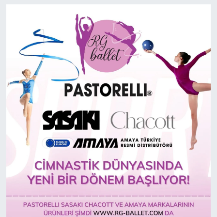
Bocce Bowling Dart
Boks
Briç
Buz Hokeyi
Buz Pateni
Çim Hokeyi
Cimnastik
Curling
Dağcılık