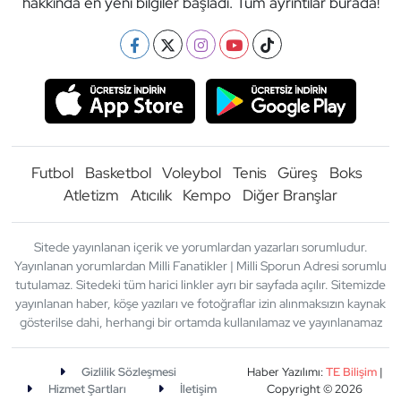
hakkında en yeni bilgiler başladı. Tüm ayrıntılar burada!
Güreş
Halter
Hava Sporları
Hentbol
Futbol
Basketbol
Voleybol
Tenis
Güreş
Boks
İşitme Engelli Sporcular
Atletizm
Atıcılık
Kempo
Diğer Branşlar
Judo ve Kuraş
Sitede yayınlanan içerik ve yorumlardan yazarları sorumludur.
Yayınlanan yorumlardan Milli Fanatikler | Milli Sporun Adresi sorumlu
Kano ve Rafting
tutulamaz. Sitedeki tüm harici linkler ayrı bir sayfada açılır. Sitemizde
yayınlanan haber, köşe yazıları ve fotoğraflar izin alınmaksızın kaynak
gösterilse dahi, herhangi bir ortamda kullanılamaz ve yayınlanamaz
Karate
Kayak
Gizlilik Sözleşmesi
Haber Yazılımı:
TE Bilişim
|
Hizmet Şartları
İletişim
Copyright © 2026