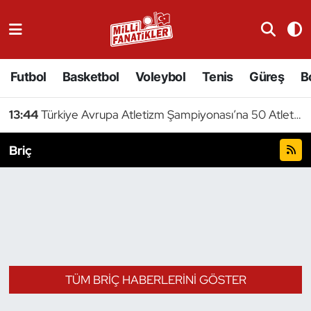
Atıcılık
Futbol
Basketbol
Voleybol
Tenis
Güreş
B
Atletizm
13:44
Türkiye Avrupa Atletizm Şampiyonası’na 50 Atletle Gidiyor
Badminton
Briç
Basketbol
Beyzbol
Bilardo
Binicilik
TÜM BRIÇ HABERLERINI GÖSTER
Bisiklet