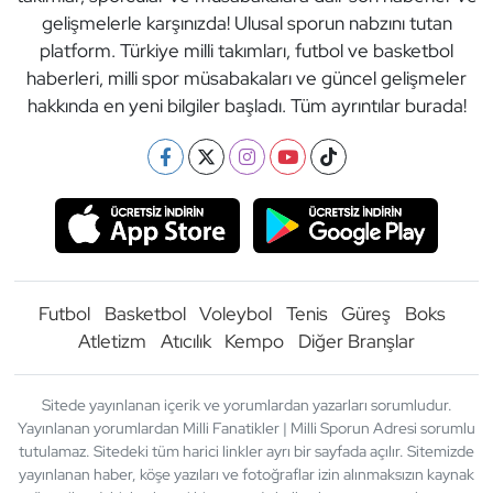
gelişmelerle karşınızda! Ulusal sporun nabzını tutan
platform. Türkiye milli takımları, futbol ve basketbol
haberleri, milli spor müsabakaları ve güncel gelişmeler
hakkında en yeni bilgiler başladı. Tüm ayrıntılar burada!
Futbol
Basketbol
Voleybol
Tenis
Güreş
Boks
Atletizm
Atıcılık
Kempo
Diğer Branşlar
Sitede yayınlanan içerik ve yorumlardan yazarları sorumludur.
Yayınlanan yorumlardan Milli Fanatikler | Milli Sporun Adresi sorumlu
tutulamaz. Sitedeki tüm harici linkler ayrı bir sayfada açılır. Sitemizde
yayınlanan haber, köşe yazıları ve fotoğraflar izin alınmaksızın kaynak