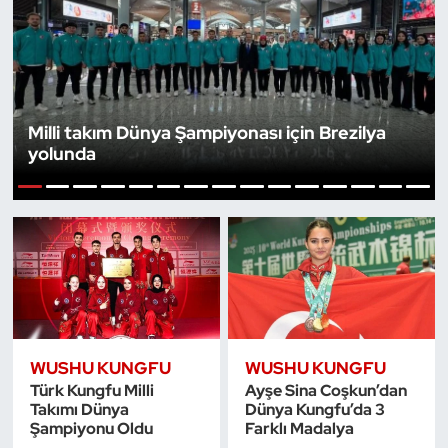
Bocce Bowling Dart
Boks
Milli takım Dünya Şampiyonası için Brezilya
Briç
yolunda
Buz Hokeyi
1
2
3
4
5
6
7
8
9
10
11
12
13
14
15
Buz Pateni
Çim Hokeyi
Cimnastik
WUSHU KUNGFU
WUSHU KUNGFU
Türk Kungfu Milli
Ayşe Sina Coşkun’dan
Curling
Takımı Dünya
Dünya Kungfu’da 3
Şampiyonu Oldu
Farklı Madalya
Dağcılık