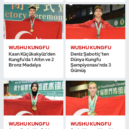
Dans Sporları
Dövüş Sanatı
E-Spor
WUSHU KUNGFU
WUSHU KUNGFU
Kaan Küçükakyüz’den
Deniz Şabotiç’ten
Eskrim
Kungfu’da 1 Altın ve 2
Dünya Kungfu
Bronz Madalya
Şampiyonası’nda 3
Gümüş
Futbol
Futsal
Genel
Golf
WUSHU KUNGFU
WUSHU KUNGFU