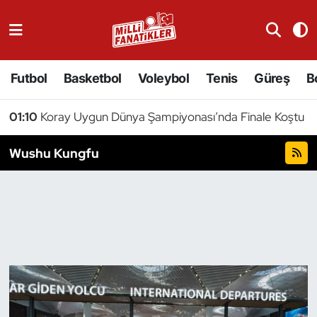
Atıcılık
Futbol
Basketbol
Voleybol
Tenis
Güreş
B
Atletizm
01:10
Koray Uygun Dünya Şampiyonası’nda Finale Koştu
Badminton
Wushu Kungfu
Basketbol
Beyzbol
Bilardo
Binicilik
Bisiklet