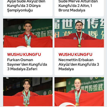
Ayşe Sude Akyüz’den
Sude Merve Altun’dan
Güreş
Kungfu’da 3 Dünya
Kungfu’da 2 Altın, 1
Şampiyonluğu
Bronz Madalya
Halter
Hava Sporları
Hentbol
İşitme Engelli Sporcular
WUSHU KUNGFU
WUSHU KUNGFU
Furkan Osman
Necmettin Erbakan
Judo ve Kuraş
Sayıner’den Kungfu’da
Akyüz’den Kungfu’da 3
3 Madalya Zaferi
Madalya
Kano ve Rafting
Karate
Kayak