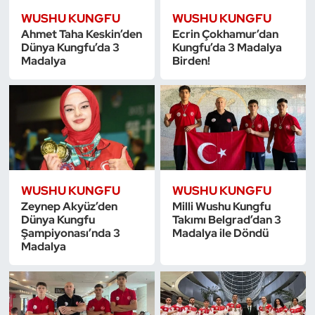
Kempo
WUSHU KUNGFU
WUSHU KUNGFU
Ahmet Taha Keskin’den
Ecrin Çokhamur’dan
Dünya Kungfu’da 3
Kungfu’da 3 Madalya
Kick Boks
Madalya
Birden!
Kürek
Masa Tenisi
Modern Pentatlon
WUSHU KUNGFU
WUSHU KUNGFU
Motor Sporları
Zeynep Akyüz’den
Milli Wushu Kungfu
Dünya Kungfu
Takımı Belgrad’dan 3
Muay Thai
Şampiyonası’nda 3
Madalya ile Döndü
Madalya
Okçuluk
Optimist