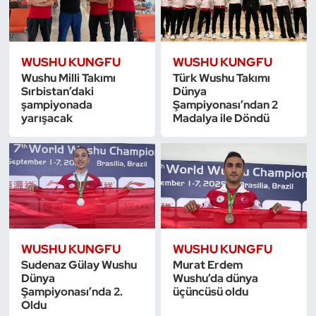
Oryantiring
Özel Sporcular
WUSHU KUNGFU
WUSHU KUNGFU
Wushu Milli Takımı
Türk Wushu Takımı
Sırbistan’daki
Dünya
Paralimpik
şampiyonada
Şampiyonası’ndan 2
yarışacak
Madalya ile Döndü
Ragbi
Satranç
Su Topu
Sualtı Sporları
WUSHU KUNGFU
WUSHU KUNGFU
Sudenaz Gülay Wushu
Murat Erdem
Tekvando
Dünya
Wushu’da dünya
Şampiyonası’nda 2.
üçüncüsü oldu
Oldu
Tenis