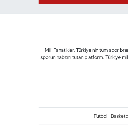
Dans Sporları
Dövüş Sanatı
E-Spor
Milli Fanatikler, Türkiye'nin tüm spor br
sporun nabzını tutan platform. Türkiye mil
Eskrim
Futbol
Futsal
Genel
Golf
Futbol
Basketb