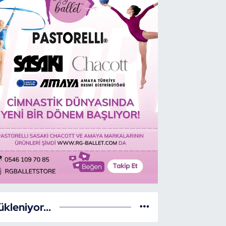
lı Dayanıklılık Milli Takımı Barban’
mpiyonada
ükleniyor...