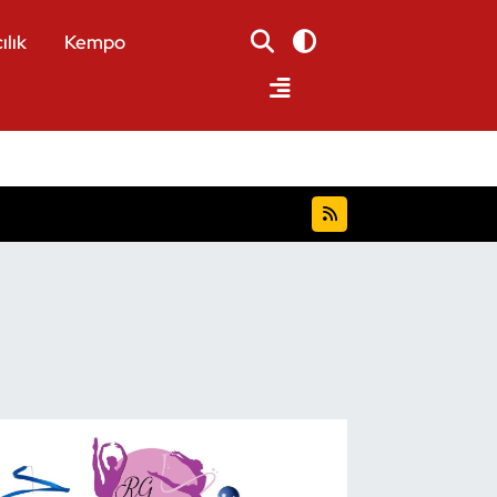
ılık
Kempo