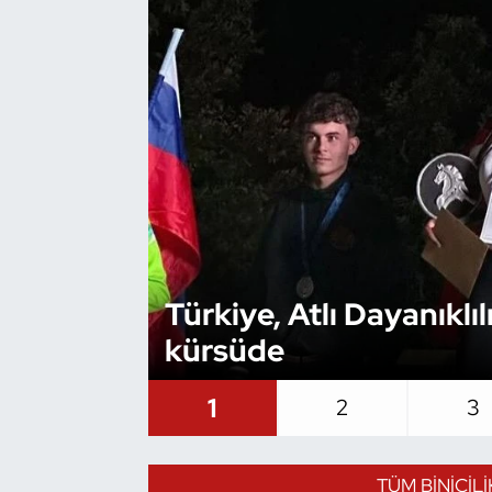
Bocce Bowling Dart
Boks
Briç
Buz Hokeyi
Buz Pateni
Türkiye, Atlı Dayanıkl
Çim Hokeyi
kürsüde
Cimnastik
1
2
3
Curling
TÜM BINICIL
Dağcılık