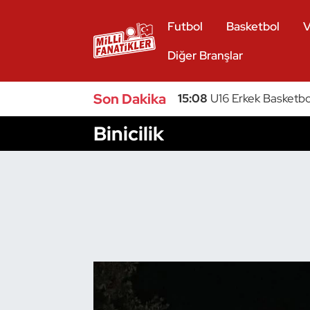
Futbol
Basketbol
V
Atıcılık
Diğer Branşlar
Atletizm
Son Dakika
15:08
U16 Erkek Basketbol
Badminton
Binicilik
Basketbol
Beyzbol
Bilardo
Binicilik
Bisiklet