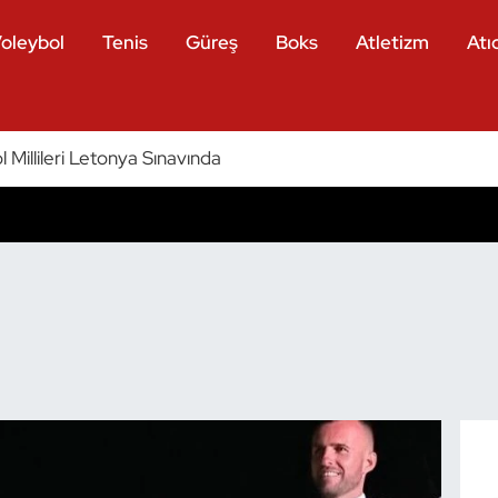
oleybol
Tenis
Güreş
Boks
Atletizm
Atıc
 Millileri Letonya Sınavında