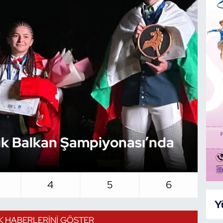
ılık Balkan Şampiyonası’nda
At
Şa
4
5
6
Y
IK HABERLERINI GÖSTER