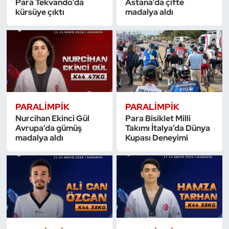
Para Tekvando’da
Astana’da çifte
Güreş
kürsüye çıktı
madalya aldı
Halter
Hava Sporları
Hentbol
PARALIMPIK
PARALIMPIK
İşitme Engelli Sporcular
Nurcihan Ekinci Gül
Para Bisiklet Milli
Avrupa’da gümüş
Takımı İtalya’da Dünya
Judo ve Kuraş
madalya aldı
Kupası Deneyimi
Kano ve Rafting
Karate
Kayak