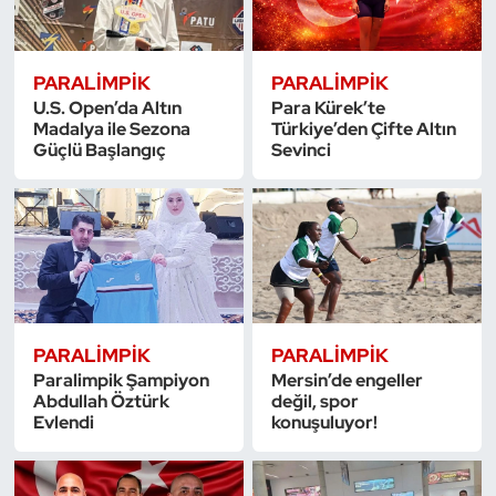
Triatlon
PARALIMPIK
PARALIMPIK
Voleybol
U.S. Open’da Altın
Para Kürek’te
Madalya ile Sezona
Türkiye’den Çifte Altın
Güçlü Başlangıç
Sevinci
Vücut Geliştirme Fitness
Wushu Kungfu
Yelken
Yüzme
PARALIMPIK
PARALIMPIK
Paralimpik Şampiyon
Mersin’de engeller
Abdullah Öztürk
değil, spor
Evlendi
konuşuluyor!