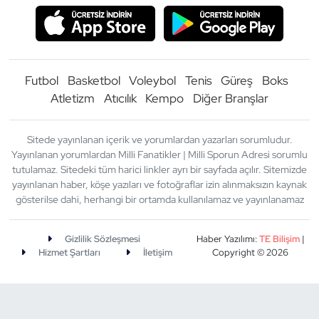
Futbol
Basketbol
Voleybol
Tenis
Güreş
Boks
Atletizm
Atıcılık
Kempo
Diğer Branşlar
Sitede yayınlanan içerik ve yorumlardan yazarları sorumludur.
Yayınlanan yorumlardan Milli Fanatikler | Milli Sporun Adresi sorumlu
tutulamaz. Sitedeki tüm harici linkler ayrı bir sayfada açılır. Sitemizde
yayınlanan haber, köşe yazıları ve fotoğraflar izin alınmaksızın kaynak
gösterilse dahi, herhangi bir ortamda kullanılamaz ve yayınlanamaz
Gizlilik Sözleşmesi
Haber Yazılımı:
TE Bilişim
|
Hizmet Şartları
İletişim
Copyright © 2026