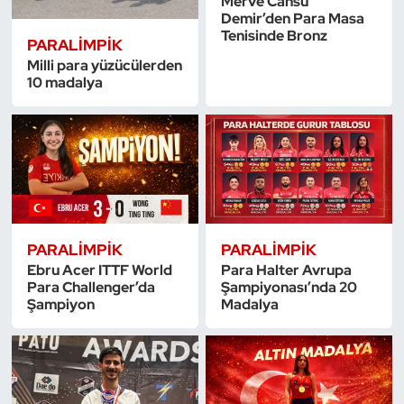
Merve Cansu
Demir’den Para Masa
Oryantiring
Tenisinde Bronz
PARALIMPIK
Milli para yüzücülerden
Özel Sporcular
10 madalya
Paralimpik
Ragbi
Satranç
PARALIMPIK
PARALIMPIK
Su Topu
Ebru Acer ITTF World
Para Halter Avrupa
Para Challenger’da
Şampiyonası’nda 20
Sualtı Sporları
Şampiyon
Madalya
Tekvando
Tenis