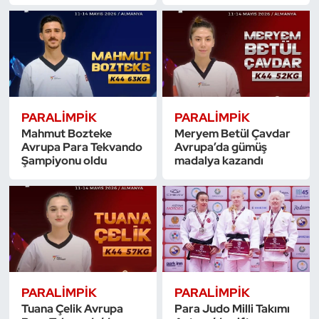
Dans Sporları
Dövüş Sanatı
E-Spor
PARALIMPIK
PARALIMPIK
Mahmut Bozteke
Meryem Betül Çavdar
Eskrim
Avrupa Para Tekvando
Avrupa’da gümüş
Şampiyonu oldu
madalya kazandı
Futbol
Futsal
Genel
Golf
PARALIMPIK
PARALIMPIK
Tuana Çelik Avrupa
Para Judo Milli Takımı