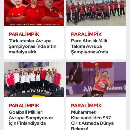
PARALIMPIK
PARALIMPIK
Türk atıcılar Avrupa
Para Atıcılık Millî
Şampiyonası’nda altın
Takımı Avrupa
madalya aldı
Şampiyonası’nda
PARALIMPIK
PARALIMPIK
Goalball Millileri
Muhammet
Avrupa Şampiyonası
Khalvandi’den F57
İçin Finlandiya’da
Cirit Atmada Dünya
Rekoru!