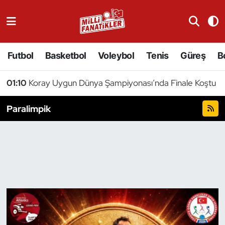
Atıcılık
Futbol
Basketbol
Voleybol
Tenis
Güreş
B
Atletizm
01:10
Koray Uygun Dünya Şampiyonası’nda Finale Koştu
Badminton
Paralimpik
Basketbol
Beyzbol
Bilardo
Binicilik
Bisiklet