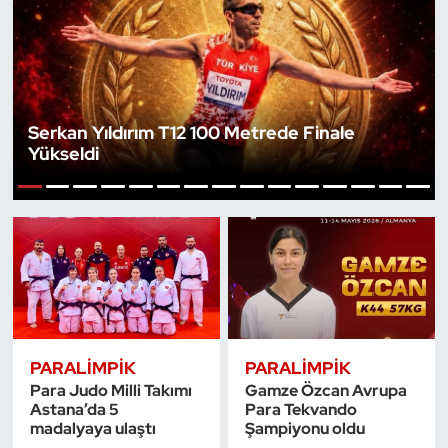
Bocce Bowling Dart
Boks
Serkan Yıldırım T12 100 Metrede Finale
Briç
Yükseldi
Buz Hokeyi
1
2
3
4
5
6
7
8
9
10
11
12
13
14
15
Buz Pateni
Çim Hokeyi
Cimnastik
PARALIMPIK
PARALIMPIK
Para Judo Milli Takımı
Gamze Özcan Avrupa
Curling
Astana’da 5
Para Tekvando
madalyaya ulaştı
Şampiyonu oldu
Dağcılık