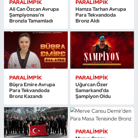
PARALIMPIK
PARALIMPIK
Kempo
Ali Can Özcan Avrupa
Hamza Tarhan Avrupa
Şampiyonası’nı
Para Tekvandoda
Bronzla Tamamladı
Bronz Aldı
Kick Boks
Kürek
Masa Tenisi
Modern Pentatlon
PARALIMPIK
PARALIMPIK
Motor Sporları
Büşra Emire Avrupa
Uğurcan Özer
Para Tekvandoda
Samarkand’da
Bronz Kazandı
Şampiyon Oldu
Muay Thai
Okçuluk
Optimist
PARALIMPIK