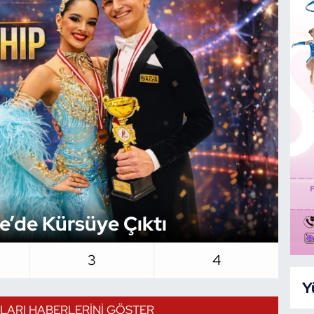
Da
ye’de Kürsüye Çıktı
Er
3
4
Y
LARI HABERLERINI GÖSTER