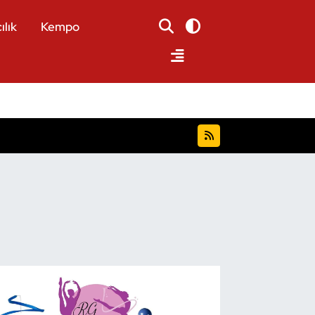
ılık
Kempo