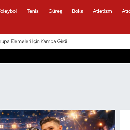
oleybol
Tenis
Güreş
Boks
Atletizm
Atıc
vrupa Elemeleri İçin Kampa Girdi