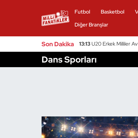
Futbol
Basketbol
V
Atıcılık
Diğer Branşlar
Atletizm
Son Dakika
13:13
U20 Erkek Milliler A
Badminton
Dans Sporları
Basketbol
Beyzbol
Bilardo
Binicilik
Bisiklet