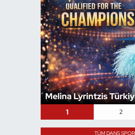
Bocce Bowling Dart
Boks
Briç
Buz Hokeyi
Buz Pateni
Çim Hokeyi
Melina Lyrintzis Türki
Cimnastik
1
2
Curling
TÜM DANS SPOR
Dağcılık