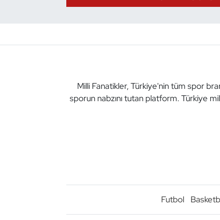
Dans Sporları
Dövüş Sanatı
E-Spor
Milli Fanatikler, Türkiye'nin tüm spor br
sporun nabzını tutan platform. Türkiye mil
Eskrim
Futbol
Futsal
Genel
Golf
Futbol
Basketb