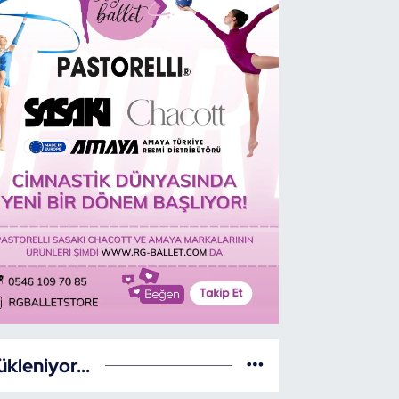
ns Sporu 2’nci Etap Yarışması An
di
ükleniyor...