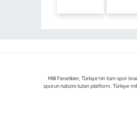
Oryantiring
Özel Sporcular
Paralimpik
Ragbi
Satranç
Milli Fanatikler, Türkiye'nin tüm spor br
sporun nabzını tutan platform. Türkiye mil
Su Topu
Sualtı Sporları
Tekvando
Tenis