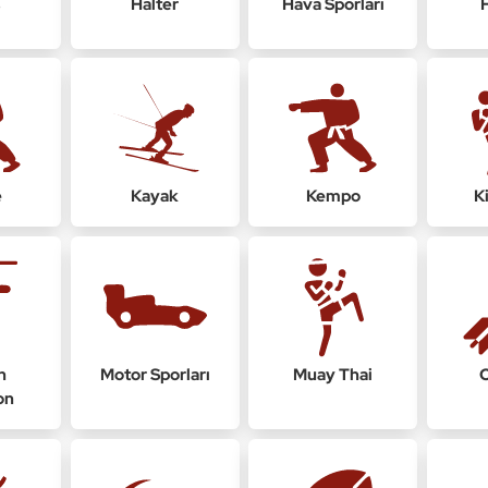
ş
Halter
Hava Sporları
e
Kayak
Kempo
K
n
Motor Sporları
Muay Thai
on