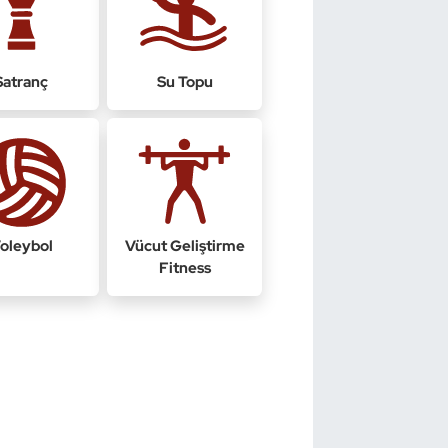
Satranç
Su Topu
oleybol
Vücut Geliştirme
Fitness