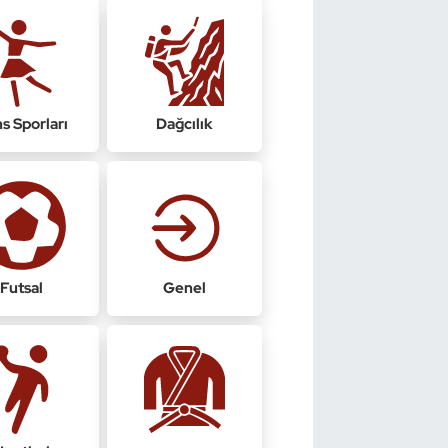
s Sporları
Dağcılık
Futsal
Genel