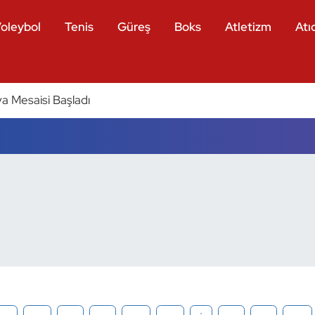
oleybol
Tenis
Güreş
Boks
Atletizm
Atıc
a Mesaisi Başladı