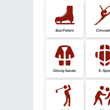
Dans Sporları
Dövüş Sanatı
Buz Pateni
Cimnast
E-Spor
Eskrim
Futbol
Dövüş Sanatı
E-Spo
Futsal
Genel
Golf