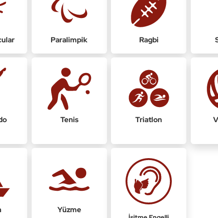
cular
Paralimpik
Ragbi
do
Tenis
Triatlon
V
n
Yüzme
İşitme Engelli