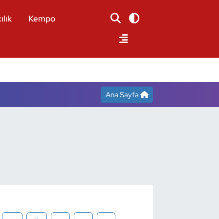
ılık
Kempo
Ana Sayfa