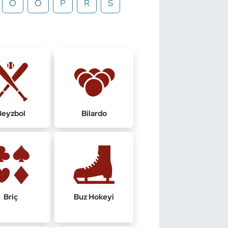
O
Ö
P
R
S
Beyzbol
Bilardo
Briç
Buz Hokeyi