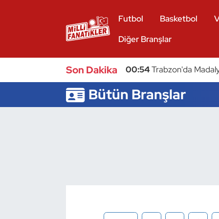
Futbol
Basketbol
V
Atıcılık
Diğer Branşlar
Atletizm
Son Dakika
00:54
Trabzon'da Madaly
Badminton
Bütün Branşlar
Basketbol
Beyzbol
Bilardo
Binicilik
Bisiklet