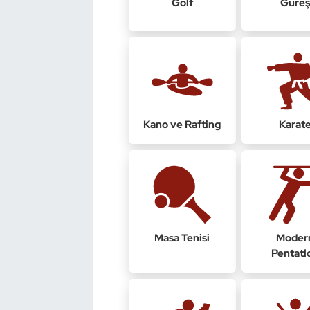
Golf
Güre
Güreş
Halter
Hava Sporları
Hentbol
Kano ve Rafting
Karat
İşitme Engelli Sporcular
Judo ve Kuraş
Kano ve Rafting
Masa Tenisi
Moder
Karate
Pentatl
Kayak