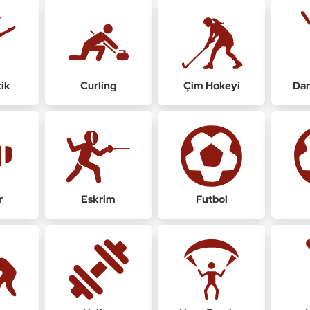
ik
Curling
Çim Hokeyi
Dan
r
Eskrim
Futbol