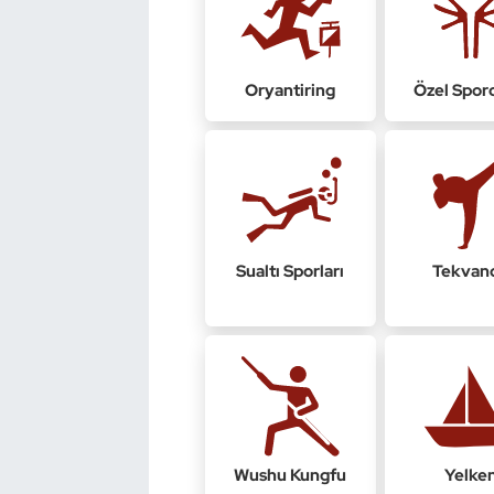
Kempo
Kick Boks
Oryantiring
Özel Spor
Kürek
Masa Tenisi
Modern Pentatlon
Sualtı Sporları
Tekvan
Motor Sporları
Muay Thai
Okçuluk
Optimist
Wushu Kungfu
Yelke