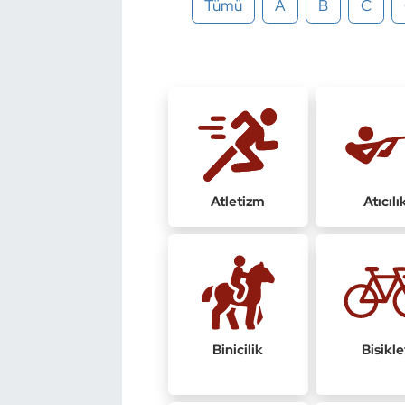
Tümü
A
B
C
Bocce Bowling Dart
Boks
Briç
Buz Hokeyi
Atletizm
Atıcılı
Buz Pateni
Çim Hokeyi
Cimnastik
Binicilik
Bisikle
Curling
Dağcılık