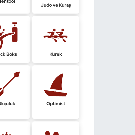
Hentbol
Judo ve Kuraş
ick Boks
Kürek
Okçuluk
Optimist