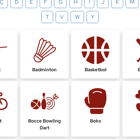
Ç
D
E
F
G
H
İ
J
K
M
T
V
W
Y
k
Badminton
Basketbol
t
Bocce Bowling
Boks
Dart