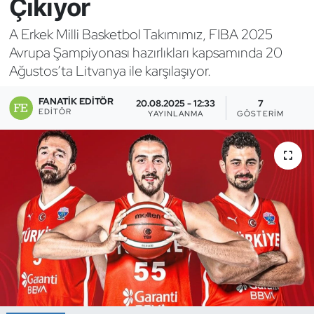
Çıkıyor
Bocce Bowling Dart
A Erkek Milli Basketbol Takımımız, FIBA 2025
Avrupa Şampiyonası hazırlıkları kapsamında 20
Boks
Ağustos’ta Litvanya ile karşılaşıyor.
Briç
FANATIK EDITÖR
20.08.2025 - 12:33
7
EDITÖR
YAYINLANMA
GÖSTERIM
Buz Hokeyi
Buz Pateni
Çim Hokeyi
Cimnastik
Curling
Dağcılık