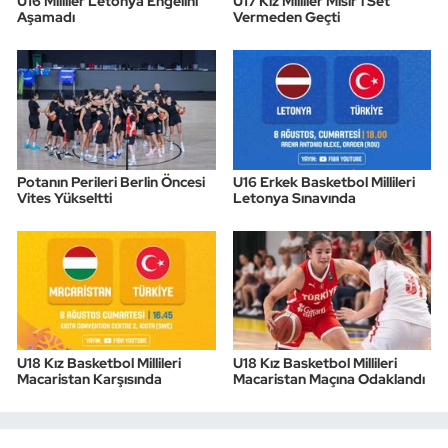
U16 Milliler Letonya Engelini
U17 Kız Milliler Mısır’ı Set
Aşamadı
Vermeden Geçti
Potanın Perileri Berlin Öncesi
U16 Erkek Basketbol Millileri
Vites Yükseltti
Letonya Sınavında
U18 Kız Basketbol Millileri
U18 Kız Basketbol Millileri
Macaristan Karşısında
Macaristan Maçına Odaklandı