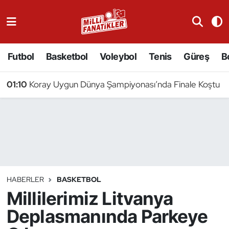
Atıcılık
Futbol
Basketbol
Voleybol
Tenis
Güreş
B
Atletizm
01:10
Koray Uygun Dünya Şampiyonası’nda Finale Koştu
Badminton
Basketbol
Beyzbol
Bilardo
HABERLER
BASKETBOL
Millilerimiz Litvanya
Binicilik
Deplasmanında Parkeye
Bisiklet