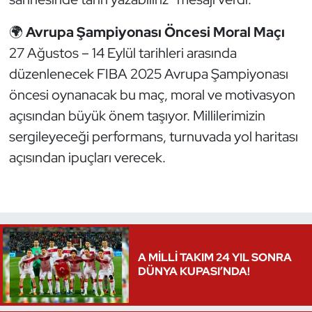
Oryantiring
🌍
Avrupa Şampiyonası Öncesi Moral Maçı
27 Ağustos – 14 Eylül tarihleri arasında
Özel Sporcular
düzenlenecek FIBA 2025 Avrupa Şampiyonası
Paralimpik
öncesi oynanacak bu maç, moral ve motivasyon
açısından büyük önem taşıyor. Millilerimizin
Ragbi
sergileyeceği performans, turnuvada yol haritası
açısından ipuçları verecek.
Satranç
Su Topu
Sualtı Sporları
A MİLLİ TAKIM 24 YIL SONRA
Tekvando
DÜNYA KUPASI’NDA!
Tenis