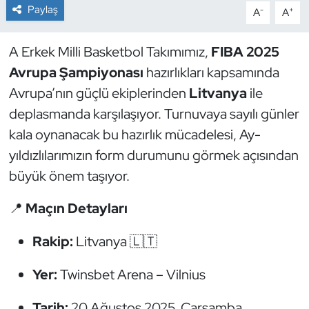
Paylaş
-
+
A
A
Dans Sporları
A Erkek Milli Basketbol Takımımız,
FIBA 2025
Dövüş Sanatı
Avrupa Şampiyonası
hazırlıkları kapsamında
Avrupa’nın güçlü ekiplerinden
Litvanya
ile
E-Spor
deplasmanda karşılaşıyor. Turnuvaya sayılı günler
kala oynanacak bu hazırlık mücadelesi, Ay-
Eskrim
yıldızlılarımızın form durumunu görmek açısından
Futbol
büyük önem taşıyor.
📍
Maçın Detayları
Futsal
Rakip:
Litvanya 🇱🇹
Genel
Yer:
Twinsbet Arena – Vilnius
Golf
Tarih:
20 Ağustos 2025, Çarşamba