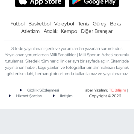
Futbol
Basketbol
Voleybol
Tenis
Güreş
Boks
Atletizm
Atıcılık
Kempo
Diğer Branşlar
Sitede yayınlanan içerik ve yorumlardan yazarları sorumludur.
Yayınlanan yorumlardan Milli Fanatikler | Milli Sporun Adresi sorumlu
tutulamaz. Sitedeki tüm harici linkler ayrı bir sayfada açılır. Sitemizde
yayınlanan haber, köşe yazıları ve fotoğraflar izin alınmaksızın kaynak
gösterilse dahi, herhangi bir ortamda kullanılamaz ve yayınlanamaz
Gizlilik Sözleşmesi
Haber Yazılımı:
TE Bilişim
|
Hizmet Şartları
İletişim
Copyright © 2026