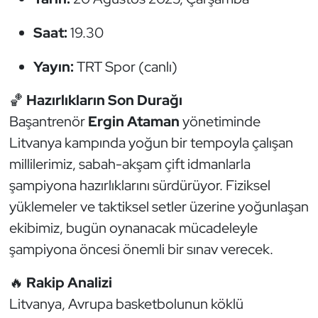
Güreş
Saat:
19.30
Halter
Yayın:
TRT Spor (canlı)
Hava Sporları
🏀
Hazırlıkların Son Durağı
Hentbol
Başantrenör
Ergin Ataman
yönetiminde
Litvanya kampında yoğun bir tempoyla çalışan
İşitme Engelli Sporcular
millilerimiz, sabah-akşam çift idmanlarla
şampiyona hazırlıklarını sürdürüyor. Fiziksel
Judo ve Kuraş
yüklemeler ve taktiksel setler üzerine yoğunlaşan
Kano ve Rafting
ekibimiz, bugün oynanacak mücadeleyle
şampiyona öncesi önemli bir sınav verecek.
Karate
🔥
Rakip Analizi
Kayak
Litvanya, Avrupa basketbolunun köklü