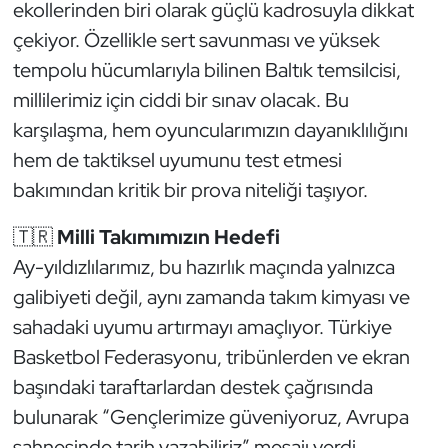
ekollerinden biri olarak güçlü kadrosuyla dikkat
Kempo
çekiyor. Özellikle sert savunması ve yüksek
tempolu hücumlarıyla bilinen Baltık temsilcisi,
Kick Boks
millilerimiz için ciddi bir sınav olacak. Bu
Kürek
karşılaşma, hem oyuncularımızın dayanıklılığını
hem de taktiksel uyumunu test etmesi
Masa Tenisi
bakımından kritik bir prova niteliği taşıyor.
Modern Pentatlon
🇹🇷
Milli Takımımızın Hedefi
Ay-yıldızlılarımız, bu hazırlık maçında yalnızca
Motor Sporları
galibiyeti değil, aynı zamanda takım kimyası ve
Muay Thai
sahadaki uyumu artırmayı amaçlıyor. Türkiye
Basketbol Federasyonu, tribünlerden ve ekran
Okçuluk
başındaki taraftarlardan destek çağrısında
bulunarak “Gençlerimize güveniyoruz, Avrupa
Optimist
sahnesinde tarih yazabiliriz” mesajı verdi.