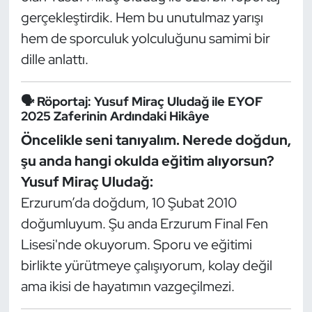
Güreş
gerçekleştirdik. Hem bu unutulmaz yarışı
hem de sporculuk yolculuğunu samimi bir
Halter
dille anlattı.
Hava Sporları
🗣️ Röportaj: Yusuf Miraç Uludağ ile EYOF
Hentbol
2025 Zaferinin Ardındaki Hikâye
Öncelikle seni tanıyalım. Nerede doğdun,
İşitme Engelli Sporcular
şu anda hangi okulda eğitim alıyorsun?
Yusuf Miraç Uludağ:
Judo ve Kuraş
Erzurum’da doğdum, 10 Şubat 2010
Kano ve Rafting
doğumluyum. Şu anda Erzurum Final Fen
Lisesi'nde okuyorum. Sporu ve eğitimi
Karate
birlikte yürütmeye çalışıyorum, kolay değil
ama ikisi de hayatımın vazgeçilmezi.
Kayak