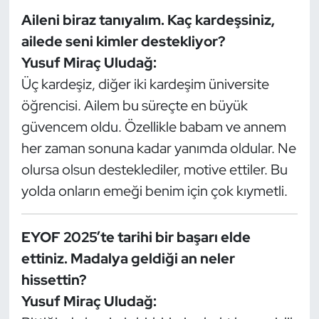
Kempo
Aileni biraz tanıyalım. Kaç kardeşsiniz,
ailede seni kimler destekliyor?
Kick Boks
Yusuf Miraç Uludağ:
Üç kardeşiz, diğer iki kardeşim üniversite
Kürek
öğrencisi. Ailem bu süreçte en büyük
Masa Tenisi
güvencem oldu. Özellikle babam ve annem
her zaman sonuna kadar yanımda oldular. Ne
Modern Pentatlon
olursa olsun desteklediler, motive ettiler. Bu
yolda onların emeği benim için çok kıymetli.
Motor Sporları
Muay Thai
EYOF 2025’te tarihi bir başarı elde
ettiniz. Madalya geldiği an neler
Okçuluk
hissettin?
Yusuf Miraç Uludağ:
Optimist