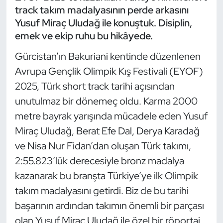
track takım madalyasının perde arkasını
Yusuf Miraç Uludağ ile konuştuk. Disiplin,
Dans Sporları
emek ve ekip ruhu bu hikâyede.
Dövüş Sanatı
Gürcistan’ın Bakuriani kentinde düzenlenen
Avrupa Gençlik Olimpik Kış Festivali (EYOF)
E-Spor
2025, Türk short track tarihi açısından
Eskrim
unutulmaz bir dönemeç oldu. Karma 2000
metre bayrak yarışında mücadele eden Yusuf
Futbol
Miraç Uludağ, Berat Efe Dal, Derya Karadağ
ve Nisa Nur Fidan’dan oluşan Türk takımı,
Futsal
2:55.823’lük derecesiyle bronz madalya
kazanarak bu branşta Türkiye’ye ilk Olimpik
Genel
takım madalyasını getirdi. Biz de bu tarihi
Golf
başarının ardından takımın önemli bir parçası
olan Yusuf Miraç Uludağ ile özel bir röportaj