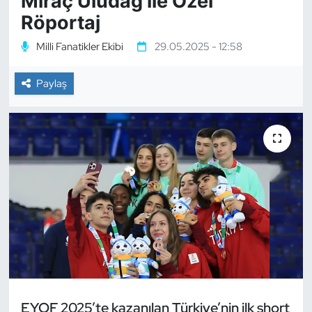
Miraç Uludağ ile Özel
Röportaj
Bocce Bowling Dart
Milli Fanatikler Ekibi
29.05.2025 - 12:58
Boks
Paylaş
Briç
Buz Hokeyi
Buz Pateni
Çim Hokeyi
Cimnastik
Curling
EYOF 2025’te kazanılan Türkiye’nin ilk short
Dağcılık