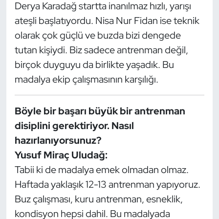
Derya Karadağ startta inanılmaz hızlı, yarışı
ateşli başlatıyordu. Nisa Nur Fidan ise teknik
Triatlon
olarak çok güçlü ve buzda bizi dengede
Voleybol
tutan kişiydi. Biz sadece antrenman değil,
birçok duyguyu da birlikte yaşadık. Bu
Vücut Geliştirme Fitness
madalya ekip çalışmasının karşılığı.
Wushu Kungfu
Böyle bir başarı büyük bir antrenman
Yelken
disiplini gerektiriyor. Nasıl
hazırlanıyorsunuz?
Yüzme
Yusuf Miraç Uludağ:
Tabii ki de madalya emek olmadan olmaz.
Haftada yaklaşık 12-13 antrenman yapıyoruz.
Buz çalışması, kuru antrenman, esneklik,
kondisyon hepsi dahil. Bu madalyada