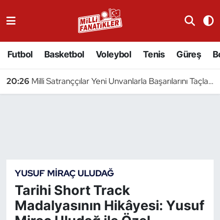
Atıcılık
Futbol
Basketbol
Voleybol
Tenis
Güreş
B
Atletizm
20:26
Milli Satranççılar Yeni Unvanlarla Başarılarını Taçlandırdı
Badminton
Basketbol
Beyzbol
Bilardo
YUSUF MIRAÇ ULUDAĞ
Tarihi Short Track
Binicilik
Madalyasının Hikâyesi: Yusuf
Bisiklet