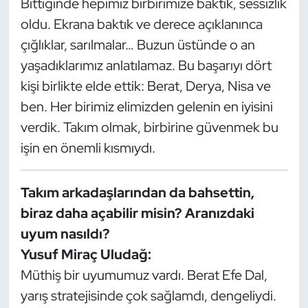
Bittiğinde hepimiz birbirimize baktık, sessizlik
Oryantiring
oldu. Ekrana baktık ve derece açıklanınca
çığlıklar, sarılmalar… Buzun üstünde o an
Özel Sporcular
yaşadıklarımız anlatılamaz. Bu başarıyı dört
kişi birlikte elde ettik: Berat, Derya, Nisa ve
Paralimpik
ben. Her birimiz elimizden gelenin en iyisini
Ragbi
verdik. Takım olmak, birbirine güvenmek bu
işin en önemli kısmıydı.
Satranç
Takım arkadaşlarından da bahsettin,
Su Topu
biraz daha açabilir misin? Aranızdaki
Sualtı Sporları
uyum nasıldı?
Yusuf Miraç Uludağ:
Tekvando
Müthiş bir uyumumuz vardı. Berat Efe Dal,
yarış stratejisinde çok sağlamdı, dengeliydi.
Tenis