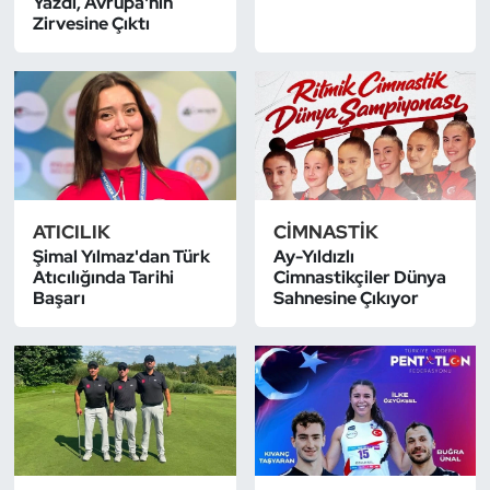
Yazdı, A​​​​​​​vrupa'nın
Güreş
Zirvesine Çıktı
Halter
Hava Sporları
Hentbol
İşitme Engelli Sporcular
ATICILIK
CIMNASTIK
Şimal Yılmaz'dan Türk
Ay-Yıldızlı
Atıcılığında Tarihi
Cimnastikçiler Dünya
Judo ve Kuraş
Başarı
Sahnesine Çıkıyor
Kano ve Rafting
Karate
Kayak