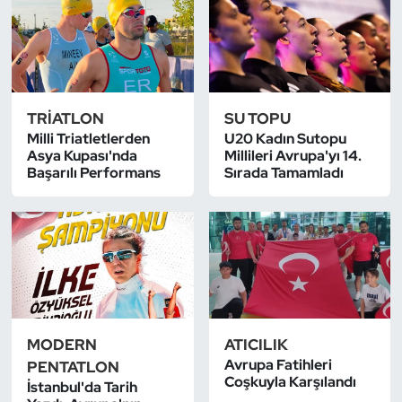
Dans Sporları
Dövüş Sanatı
TRIATLON
SU TOPU
E-Spor
Milli Triatletlerden
U20 Kadın Sutopu
Asya Kupası'nda
Millileri Avrupa'yı 14.
Başarılı Performans
Sırada Tamamladı
Eskrim
Futbol
Futsal
Genel
MODERN
ATICILIK
Golf
Avrupa Fatihleri
PENTATLON
Coşkuyla Karşılandı
İstanbul'da Tarih