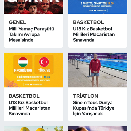
Bocce Bowling Dart
GENEL
BASKETBOL
Boks
Milli Yamaç Paraşütü
U18 Kız Basketbol
Takımı Avrupa
Millileri Macaristan
Mesaisinde
Sınavında
Briç
Buz Hokeyi
Buz Pateni
Çim Hokeyi
BASKETBOL
TRIATLON
Cimnastik
U18 Kız Basketbol
Sinem Tous Dünya
Millileri Macaristan
Kupası'nda Türkiye
Sınavında
İçin Yarışacak
Curling
Dağcılık