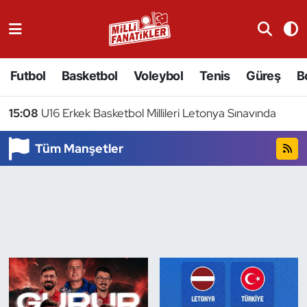
Atıcılık
Futbol
Basketbol
Voleybol
Tenis
Güreş
B
Atletizm
15:08
U16 Erkek Basketbol Millileri Letonya Sınavında
Badminton
Tüm Manşetler
Basketbol
Beyzbol
Bilardo
Binicilik
Bisiklet