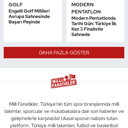
GOLF
MODERN
Kempo
Engelli Golf Millileri
PENTATLON
Avrupa Sahnesinde
Modern Pentatlonda
Kick Boks
Başarı Peşinde
Tarihi Gün: Türkiye İlk
Kez 3 Finalistle
Kürek
Sahnede
Masa Tenisi
DAHA FAZLA GÖSTER
Modern Pentatlon
Motor Sporları
Muay Thai
Milli Fanatikler, Türkiye'nin tüm spor branşlarında milli
Okçuluk
takımlar, sporcular ve müsabakalara dair son haberler ve
gelişmelerle karşınızda! Ulusal sporun nabzını tutan
Optimist
platform. Türkiye milli takımları, futbol ve basketbol