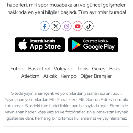
haberleri, milli spor müsabakaları ve güncel gelişmeler
Oryantiring
hakkında en yeni bilgiler başladı. Tüm ayrıntılar burada!
Özel Sporcular
Paralimpik
Ragbi
Futbol
Basketbol
Voleybol
Tenis
Güreş
Boks
Satranç
Atletizm
Atıcılık
Kempo
Diğer Branşlar
Su Topu
Sitede yayınlanan içerik ve yorumlardan yazarları sorumludur.
Sualtı Sporları
Yayınlanan yorumlardan Milli Fanatikler | Milli Sporun Adresi sorumlu
tutulamaz. Sitedeki tüm harici linkler ayrı bir sayfada açılır. Sitemizde
yayınlanan haber, köşe yazıları ve fotoğraflar izin alınmaksızın kaynak
Tekvando
gösterilse dahi, herhangi bir ortamda kullanılamaz ve yayınlanamaz
Tenis