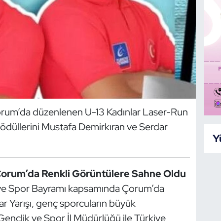
Çorum’da düzenlenen U-13 Kadınlar Laser-Run
 ödüllerini Mustafa Demirkıran ve Serdar
Y
 Çorum’da Renkli Görüntülere Sahne Oldu
 ve Spor Bayramı kapsamında Çorum’da
r Yarışı, genç sporcuların büyük
nçlik ve Spor İl Müdürlüğü ile Türkiye