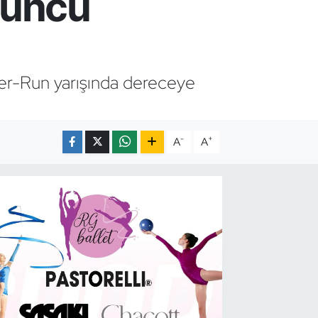
suncu
ser-Run yarışında dereceye
-
+
A
A