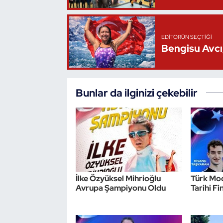
Oryantiring
EDITÖRÜN SEÇTIĞI
Özel Sporcular
Bengisu Avcı,
Paralimpik
Ragbi
Bunlar da ilginizi çekebilir
Satranç
Su Topu
Sualtı Sporları
İlke Özyüksel Mihrioğlu
Türk Mo
Avrupa Şampiyonu Oldu
Tarihi Fi
Tekvando
Tenis