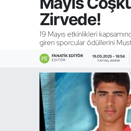
Mayıs Coşku
Bocce Bowling Dart
Zirvede!
Boks
19 Mayıs etkinlikleri kapsam
Briç
giren sporcular ödüllerini Mus
Buz Hokeyi
FANATIK EDITÖR
19.05.2025 - 18:56
EDITÖR
YAYINLANMA
Buz Pateni
Çim Hokeyi
Cimnastik
Curling
Dağcılık