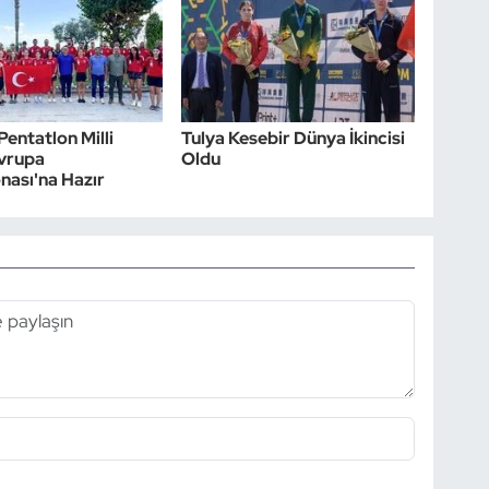
entatlon Milli
Tulya Kesebir Dünya İkincisi
Avrupa
Oldu
ası'na Hazır