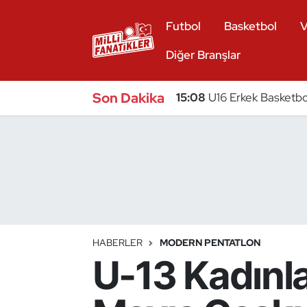
Futbol
Basketbol
V
Atıcılık
Diğer Branşlar
Atletizm
Son Dakika
15:08
U16 Erkek Basketbol
Badminton
Basketbol
Beyzbol
Bilardo
HABERLER
MODERN PENTATLON
U-13 Kadınla
Binicilik
Bisiklet