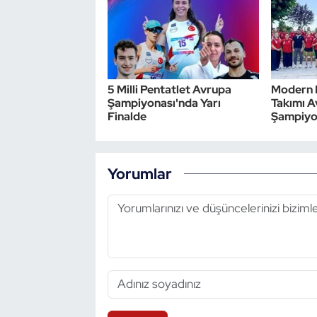
Triatlon
Voleybol
5 Milli Pentatlet Avrupa
Modern P
Vücut Geliştirme Fitness
Şampiyonası'nda Yarı
Takımı 
Finalde
Şampiyon
Wushu Kungfu
Yorumlar
Yelken
Yüzme