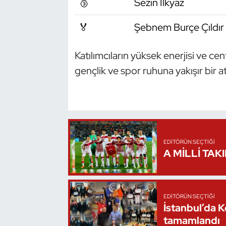
🥉
Sezin İlkyaz
Kempo
🏅
Şebnem Burçe Çıldır
Kick Boks
Katılımcıların yüksek enerjisi ve cen
Kürek
gençlik ve spor ruhuna yakışır bir
Masa Tenisi
Modern Pentatlon
Motor Sporları
EDITÖRÜN SEÇTIĞI
A MİLLİ TAK
Muay Thai
Okçuluk
EDITÖRÜN SEÇTIĞI
İstanbul’da 
Optimist
tamamlandı