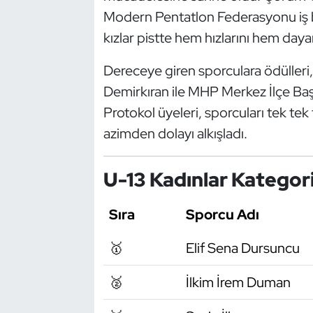
Güreş
Modern Pentatlon Federasyonu iş 
kızlar pistte hem hızlarını hem dayanı
Halter
Dereceye giren sporculara ödüller
Hava Sporları
Demirkıran ile MHP Merkez İlçe Baş
Protokol üyeleri, sporcuları tek te
Hentbol
azimden dolayı alkışladı.
İşitme Engelli Sporcular
U-13 Kadınlar Kategori
Judo ve Kuraş
Sıra
Sporcu Adı
Kano ve Rafting
🥇
Elif Sena Dursuncu
Karate
🥈
İlkim İrem Duman
Kayak