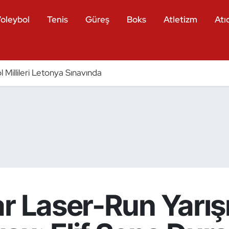
oleybol
Tenis
Güreş
Boks
Atletizm
Atıc
 Millileri Letonya Sınavında
r Laser-Run Yarış