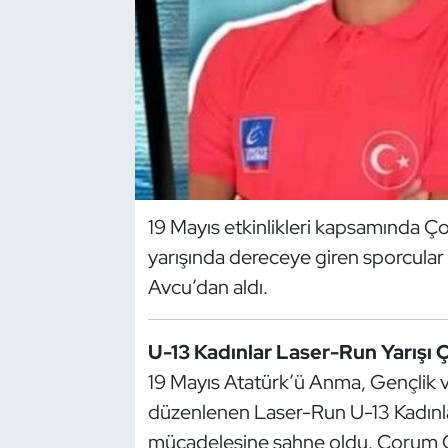
Dans Sporları
Dövüş Sanatı
E-Spor
Eskrim
19 Mayıs etkinlikleri kapsamında 
Futbol
yarışında dereceye giren sporcular
Avcu’dan aldı.
Futsal
U-13 Kadınlar Laser-Run Yarışı
Genel
19 Mayıs Atatürk’ü Anma, Gençlik
Golf
düzenlenen Laser-Run U-13 Kadınla
mücadelesine sahne oldu. Çorum Ge