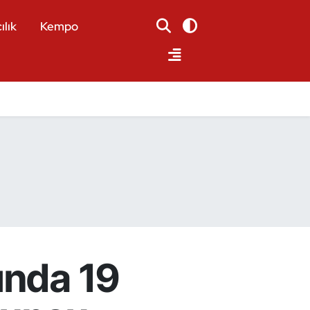
ılık
Kempo
ında 19