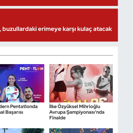
 buzullardaki erimeye karşı kulaç atacak
dern Pentatlonda
İlke Özyüksel Mihrioğlu
nal Başarısı
Avrupa Şampiyonası'nda
Finalde