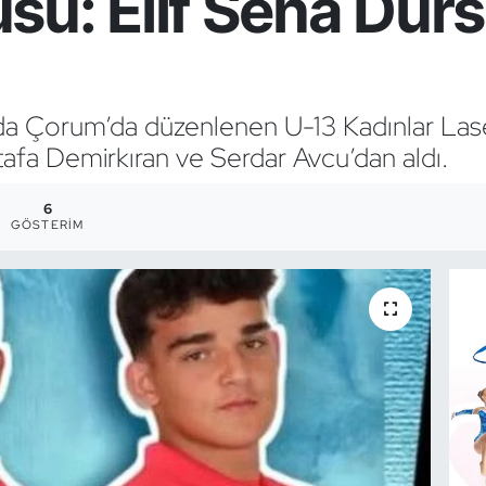
su: Elif Sena Dur
ında Çorum’da düzenlenen U-13 Kadınlar La
tafa Demirkıran ve Serdar Avcu’dan aldı.
6
GÖSTERIM