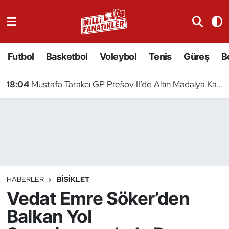
Atıcılık
Futbol
Basketbol
Voleybol
Tenis
Güreş
B
Atletizm
18:04
Mustafa Tarakcı GP Prešov II’de Altın Madalya Kazandı
Badminton
Basketbol
Beyzbol
Bilardo
HABERLER
BISIKLET
Vedat Emre Söker’den
Binicilik
Balkan Yol
Bisiklet