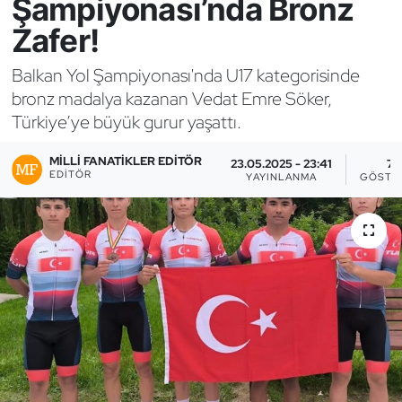
Şampiyonası’nda Bronz
Zafer!
Bocce Bowling Dart
Balkan Yol Şampiyonası'nda U17 kategorisinde
Boks
bronz madalya kazanan Vedat Emre Söker,
Türkiye’ye büyük gurur yaşattı.
Briç
MILLI FANATIKLER EDITÖR
23.05.2025 - 23:41
7
Buz Hokeyi
EDITÖR
YAYINLANMA
GÖSTE
Buz Pateni
Çim Hokeyi
Cimnastik
Curling
Dağcılık