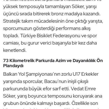
Güreş
yüksek temposuyla tamamlayan Söker, yarışı
üçüncü sırada bitirerek bronz madalya kazandı.
Halter
Stratejik takım mücadelesinin öne çıktığı yarışta,
Hava Sporları
sporcumuzun gösterdiği performans alkış
topladı. Türkiye Bisiklet Federasyonu ve spor
Hentbol
camiası, bu gurur verici başarıyla bir kez daha
kenetlendi.
İşitme Engelli Sporcular
73 Kilometrelik Parkurda Azim ve Dayanıklılık Ön
Judo ve Kuraş
Plandaydı
Balkan Yol Şampiyonası’nın zorlu U17 Erkekler
Kano ve Rafting
yarışında sporcular, Bacau’nun inişli çıkışlı
parkurunda büyük efor sarf etti. Vedat Emre
Karate
Söker, yarış boyunca temposunu koruyarak ana
Kayak
grubun önünde kalmayı başardı. Özellikle son