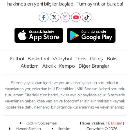
hakkında en yeni bilgiler başladı. Tüm ayrıntılar burada!
Futbol
Basketbol
Voleybol
Tenis
Güreş
Boks
Atletizm
Atıcılık
Kempo
Diğer Branşlar
Sitede yayınlanan içerik ve yorumlardan yazarları sorumludur.
Yayınlanan yorumlardan Milli Fanatikler | Milli Sporun Adresi sorumlu
tutulamaz. Sitedeki tüm harici linkler ayrı bir sayfada açılır. Sitemizde
yayınlanan haber, köşe yazıları ve fotoğraflar izin alınmaksızın kaynak
gösterilse dahi, herhangi bir ortamda kullanılamaz ve yayınlanamaz
Gizlilik Sözleşmesi
Haber Yazılımı:
TE Bilişim
|
Hizmet Şartları
İletişim
Copyright © 2026