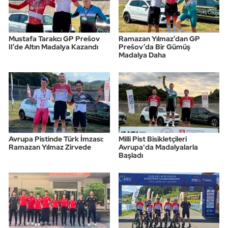
Mustafa Tarakcı GP Prešov
Ramazan Yılmaz’dan GP
II’de Altın Madalya Kazandı
Prešov’da Bir Gümüş
Madalya Daha
Avrupa Pistinde Türk İmzası:
Milli Pist Bisikletçileri
Ramazan Yılmaz Zirvede
Avrupa'da Madalyalarla
Başladı