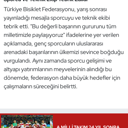
Oryantiring
Türkiye Bisiklet Federasyonu, yarış sonrası
yayınladığı mesajla sporcuyu ve teknik ekibi
Özel Sporcular
tebrik etti. "Bu değerli başarının gururunu tüm
milletimizle paylaşıyoruz" ifadelerine yer verilen
Paralimpik
açıklamada, genç sporcuların uluslararası
arenadaki başarılarının ülkemizi sevince boğduğu
Ragbi
vurgulandı. Aynı zamanda sporcu gelişimi ve
Satranç
altyapı yatırımlarının meyvelerinin alındığı bu
dönemde, federasyon daha büyük hedefler için
Su Topu
çalışmaların süreceğini belirtti.
Sualtı Sporları
Tekvando
Tenis
A MİLLİ TAKIM 24 YIL SONRA