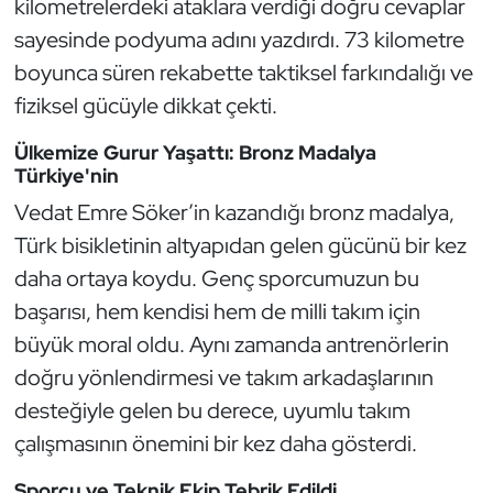
kilometrelerdeki ataklara verdiği doğru cevaplar
Kempo
sayesinde podyuma adını yazdırdı. 73 kilometre
boyunca süren rekabette taktiksel farkındalığı ve
Kick Boks
fiziksel gücüyle dikkat çekti.
Kürek
Ülkemize Gurur Yaşattı: Bronz Madalya
Türkiye'nin
Masa Tenisi
Vedat Emre Söker’in kazandığı bronz madalya,
Türk bisikletinin altyapıdan gelen gücünü bir kez
Modern Pentatlon
daha ortaya koydu. Genç sporcumuzun bu
Motor Sporları
başarısı, hem kendisi hem de milli takım için
büyük moral oldu. Aynı zamanda antrenörlerin
Muay Thai
doğru yönlendirmesi ve takım arkadaşlarının
desteğiyle gelen bu derece, uyumlu takım
Okçuluk
çalışmasının önemini bir kez daha gösterdi.
Optimist
Sporcu ve Teknik Ekip Tebrik Edildi