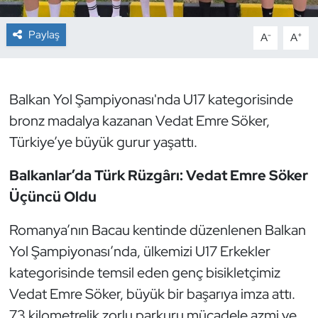
Dans Sporları
Paylaş
-
+
A
A
Dövüş Sanatı
Balkan Yol Şampiyonası'nda U17 kategorisinde
E-Spor
bronz madalya kazanan Vedat Emre Söker,
Türkiye’ye büyük gurur yaşattı.
Eskrim
Balkanlar’da Türk Rüzgârı: Vedat Emre Söker
Futbol
Üçüncü Oldu
Futsal
Romanya’nın Bacau kentinde düzenlenen Balkan
Yol Şampiyonası’nda, ülkemizi U17 Erkekler
Genel
kategorisinde temsil eden genç bisikletçimiz
Golf
Vedat Emre Söker, büyük bir başarıya imza attı.
73 kilometrelik zorlu parkuru mücadele azmi ve