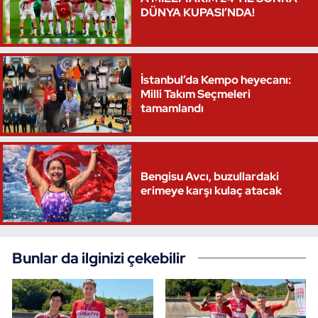
DÜNYA KUPASI’NDA!
Triatlon
Voleybol
İstanbul’da Kempo heyecanı:
Milli Takım Seçmeleri
Vücut Geliştirme Fitness
tamamlandı
Wushu Kungfu
Yelken
Bengisu Avcı, buzullardaki
erimeye karşı kulaç atacak
Yüzme
Bunlar da ilginizi çekebilir