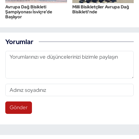
Avrupa Dağ Bisikleti
Milli Bisikletçiler Avrupa Dağ
Şampiyonası İsviçre’de
Bisikleti'nde
Başlıyor
Yorumlar
Gönder