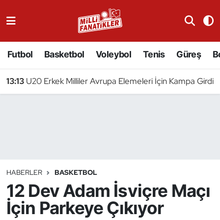
Atıcılık
Futbol
Basketbol
Voleybol
Tenis
Güreş
B
Atletizm
13:13
U20 Erkek Milliler Avrupa Elemeleri İçin Kampa Girdi
Badminton
Basketbol
Beyzbol
Bilardo
HABERLER
BASKETBOL
12 Dev Adam İsviçre Maçı
Binicilik
İçin Parkeye Çıkıyor
Bisiklet