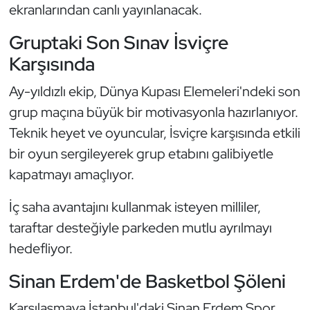
Güreş
ekranlarından canlı yayınlanacak.
Gruptaki Son Sınav İsviçre
Halter
Karşısında
Hava Sporları
Ay-yıldızlı ekip, Dünya Kupası Elemeleri'ndeki son
grup maçına büyük bir motivasyonla hazırlanıyor.
Hentbol
Teknik heyet ve oyuncular, İsviçre karşısında etkili
İşitme Engelli Sporcular
bir oyun sergileyerek grup etabını galibiyetle
kapatmayı amaçlıyor.
Judo ve Kuraş
İç saha avantajını kullanmak isteyen milliler,
Kano ve Rafting
taraftar desteğiyle parkeden mutlu ayrılmayı
hedefliyor.
Karate
Sinan Erdem'de Basketbol Şöleni
Kayak
Karşılaşmaya İstanbul'daki Sinan Erdem Spor