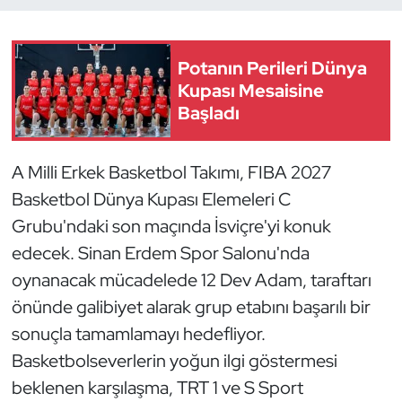
Dans Sporları
Potanın Perileri Dünya
Dövüş Sanatı
Kupası Mesaisine
Başladı
E-Spor
A Milli Erkek Basketbol Takımı, FIBA 2027
Eskrim
Basketbol Dünya Kupası Elemeleri C
Grubu'ndaki son maçında İsviçre'yi konuk
Futbol
edecek. Sinan Erdem Spor Salonu'nda
Futsal
oynanacak mücadelede 12 Dev Adam, taraftarı
önünde galibiyet alarak grup etabını başarılı bir
Genel
sonuçla tamamlamayı hedefliyor.
Basketbolseverlerin yoğun ilgi göstermesi
Golf
beklenen karşılaşma, TRT 1 ve S Sport