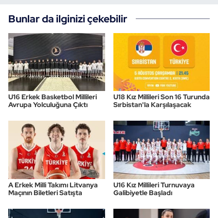
Bunlar da ilginizi çekebilir
U16 Erkek Basketbol Millileri
U18 Kız Millileri Son 16 Turunda
Avrupa Yolculuğuna Çıktı
Sırbistan'la Karşılaşacak
A Erkek Milli Takımı Litvanya
U16 Kız Millileri Turnuvaya
Maçının Biletleri Satışta
Galibiyetle Başladı