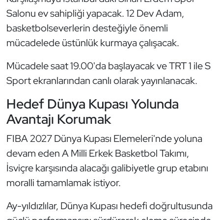
Kempo
Salonu ev sahipliği yapacak. 12 Dev Adam,
basketbolseverlerin desteğiyle önemli
Kick Boks
mücadelede üstünlük kurmaya çalışacak.
Kürek
Mücadele saat 19.00'da başlayacak ve TRT 1 ile S
Sport ekranlarından canlı olarak yayınlanacak.
Masa Tenisi
Hedef Dünya Kupası Yolunda
Modern Pentatlon
Avantajı Korumak
Motor Sporları
FIBA 2027 Dünya Kupası Elemeleri'nde yoluna
devam eden A Milli Erkek Basketbol Takımı,
Muay Thai
İsviçre karşısında alacağı galibiyetle grup etabını
moralli tamamlamak istiyor.
Okçuluk
Ay-yıldızlılar, Dünya Kupası hedefi doğrultusunda
Optimist