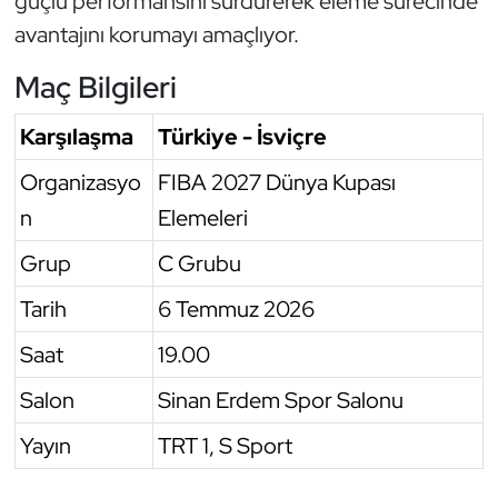
güçlü performansını sürdürerek eleme sürecinde
avantajını korumayı amaçlıyor.
Oryantiring
Maç Bilgileri
Özel Sporcular
Karşılaşma
Türkiye - İsviçre
Paralimpik
Organizasyo
FIBA 2027 Dünya Kupası
Ragbi
n
Elemeleri
Satranç
Grup
C Grubu
Tarih
6 Temmuz 2026
Su Topu
Saat
19.00
Sualtı Sporları
Salon
Sinan Erdem Spor Salonu
Tekvando
Yayın
TRT 1, S Sport
Tenis