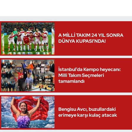
Triatlon
Voleybol
A MİLLİ TAKIM 24 YIL SONRA
DÜNYA KUPASI’NDA!
Vücut Geliştirme Fitness
Wushu Kungfu
İstanbul’da Kempo heyecanı:
Yelken
Milli Takım Seçmeleri
tamamlandı
Yüzme
Bengisu Avcı, buzullardaki
erimeye karşı kulaç atacak