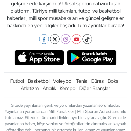
gelişmelerle karşınızda! Ulusal sporun nabzını tutan
platform. Türkiye milli takımları, futbol ve basketbol
haberleri, milli spor müsabakaları ve güncel gelişmeler
hakkında en yeni bilgiler başladı. Tüm ayrıntılar burada!
Futbol
Basketbol
Voleybol
Tenis
Güreş
Boks
Atletizm
Atıcılık
Kempo
Diğer Branşlar
Sitede yayınlanan içerik ve yorumlardan yazarları sorumludur.
Yayınlanan yorumlardan Milli Fanatikler | Milli Sporun Adresi sorumlu
tutulamaz. Sitedeki tüm harici linkler ayrı bir sayfada açılır. Sitemizde
yayınlanan haber, köşe yazıları ve fotoğraflar izin alınmaksızın kaynak
gösterilse dahi, herhangi bir ortamda kullanılamaz ve yayınlanamaz