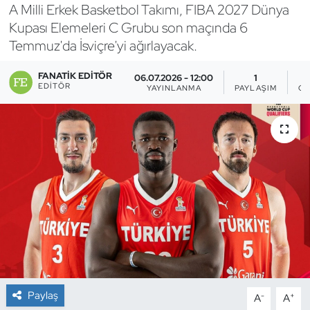
A Milli Erkek Basketbol Takımı, FIBA 2027 Dünya
Bocce Bowling Dart
Kupası Elemeleri C Grubu son maçında 6
Temmuz'da İsviçre'yi ağırlayacak.
Boks
FANATIK EDITÖR
06.07.2026 - 12:00
1
EDITÖR
YAYINLANMA
PAYLAŞIM
GÖ
Briç
Buz Hokeyi
Buz Pateni
Çim Hokeyi
Cimnastik
Curling
Paylaş
-
+
A
A
Dağcılık