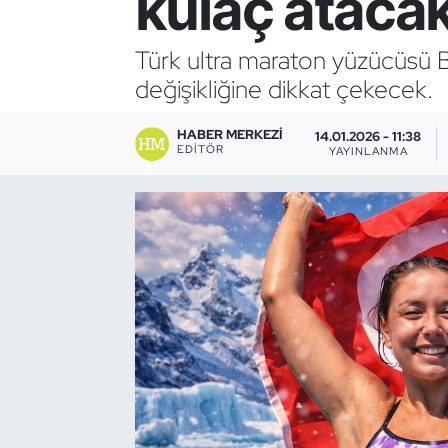
kulaç ataca
Bocce Bowling Dart
Türk ultra maraton yüzücüsü 
değişikliğine dikkat çekecek.
Boks
HABER MERKEZI
Briç
14.01.2026 - 11:38
EDITÖR
YAYINLANMA
Buz Hokeyi
Buz Pateni
Çim Hokeyi
Cimnastik
Curling
Dağcılık