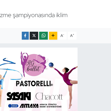
yüzme şampiyonasında iklim
-
+
A
A