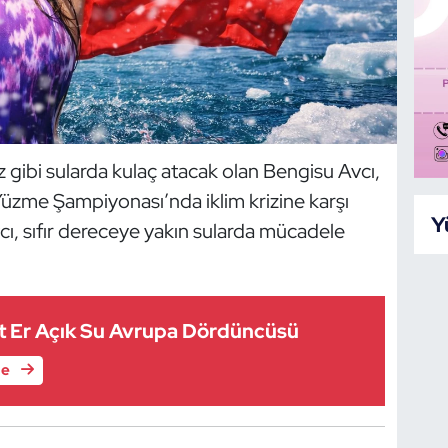
 gibi sularda kulaç atacak olan Bengisu Avcı,
üzme Şampiyonası’nda iklim krizine karşı
Y
vcı, sıfır dereceye yakın sularda mücadele
t Er Açık Su Avrupa Dördüncüsü
le