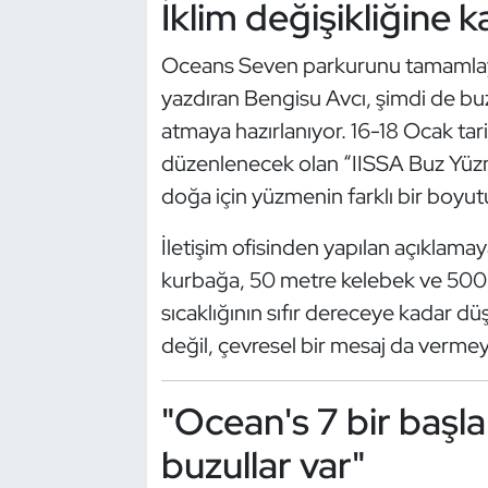
İklim değişikliğine k
Güreş
Oceans Seven parkurunu tamamlayan
Halter
yazdıran Bengisu Avcı, şimdi de buz
Hava Sporları
atmaya hazırlanıyor. 16-18 Ocak tari
düzenlenecek olan “IISSA Buz Yüz
Hentbol
doğa için yüzmenin farklı bir boyu
İşitme Engelli Sporcular
İletişim ofisinden yapılan açıklam
kurbağa, 50 metre kelebek ve 500 
Judo ve Kuraş
sıcaklığının sıfır dereceye kadar düş
Kano ve Rafting
değil, çevresel bir mesaj da vermey
Karate
"Ocean's 7 bir başla
buzullar var"
Kayak