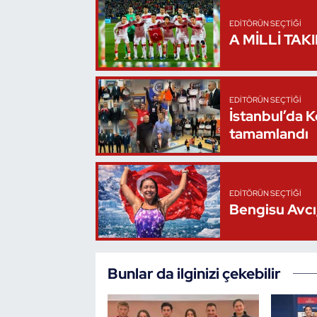
EDITÖRÜN SEÇTIĞI
Triatlon
A MİLLİ TAK
Voleybol
Vücut Geliştirme Fitness
EDITÖRÜN SEÇTIĞI
İstanbul’da 
tamamlandı
Wushu Kungfu
Yelken
EDITÖRÜN SEÇTIĞI
Bengisu Avcı,
Yüzme
Bunlar da ilginizi çekebilir