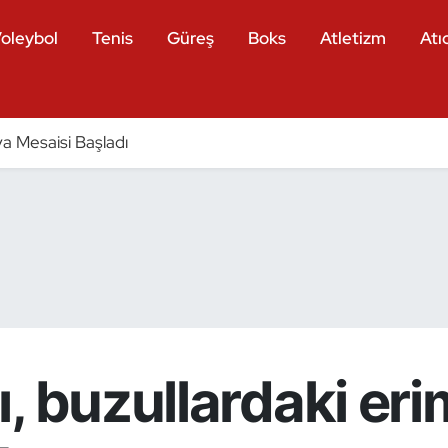
oleybol
Tenis
Güreş
Boks
Atletizm
Atıc
a Mesaisi Başladı
, buzullardaki eri