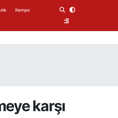
ılık
Kempo
meye karşı