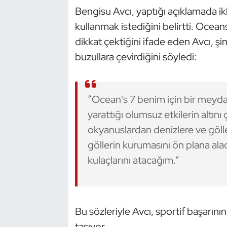
Kempo
Bengisu Avcı, yaptığı açıklamada ik
kullanmak istediğini belirtti. Ocea
Kick Boks
dikkat çektiğini ifade eden Avcı, 
buzullara çevirdiğini söyledi:
Kürek
Masa Tenisi
“Ocean's 7 benim için bir meyda
Modern Pentatlon
yarattığı olumsuz etkilerin altını
okyanuslardan denizlere ve gölle
Motor Sporları
göllerin kurumasını ön plana ala
kulaçlarını atacağım.”
Muay Thai
Okçuluk
Bu sözleriyle Avcı, sportif başarın
Optimist
taşıyor.