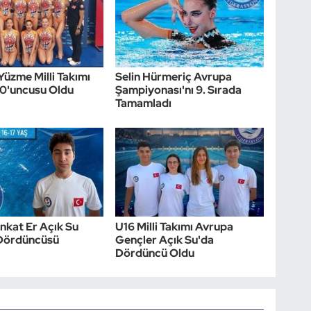
Yüzme Milli Takımı
Selin Hürmeriç Avrupa
10'uncusu Oldu
Şampiyonası'nı 9. Sırada
Tamamladı
nkat Er Açık Su
U16 Milli Takımı Avrupa
Dördüncüsü
Gençler Açık Su'da
Dördüncü Oldu