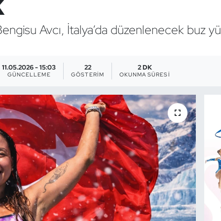
k
Bengisu Avcı, İtalya’da düzenlenecek buz 
11.05.2026 - 15:03
22
2 DK
GÜNCELLEME
GÖSTERIM
OKUNMA SÜRESI