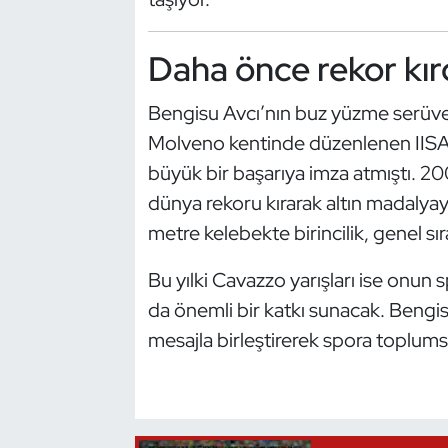
Oryantiring
Daha önce rekor kırd
Özel Sporcular
Bengisu Avcı’nın buz yüzme serüveni
Paralimpik
Molveno kentinde düzenlenen IIS
büyük bir başarıya imza atmıştı. 2
Ragbi
dünya rekoru kırarak altın madalya
metre kelebekte birincilik, genel s
Satranç
Bu yılki Cavazzo yarışları ise onun s
Su Topu
da önemli bir katkı sunacak. Bengis
Sualtı Sporları
mesajla birleştirerek spora toplums
Tekvando
Tenis