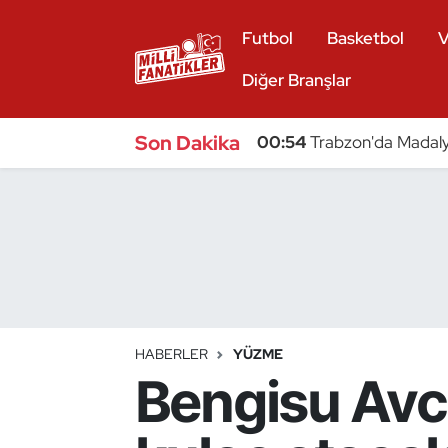
Futbol
Basketbol
V
Atıcılık
Diğer Branşlar
Atletizm
Son Dakika
00:54
Trabzon'da Madaly
Badminton
Basketbol
Beyzbol
Bilardo
HABERLER
YÜZME
Bengisu Avcı
Binicilik
Bisiklet