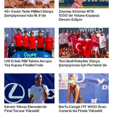
45+ Kadın Tenis Millileri Dünya
Zeynep Sönmez WTA
Şampiyonası'nda İlk 8'de
1000'de Yoluna Kayıpsız
Devam Ediyor
U18 Erkek Milli Takımı Avrupa
Tecrübeli Raketler Dünya
Yaz Kupası Finalleri'nde
Şampiyonası İçin Portekiz'de
Kerem Yılmaz Elemelerde
Berfu Cengiz ITF W100 Gran
Final Turuna Yükseldi
Canaria'da Finale Yükseldi