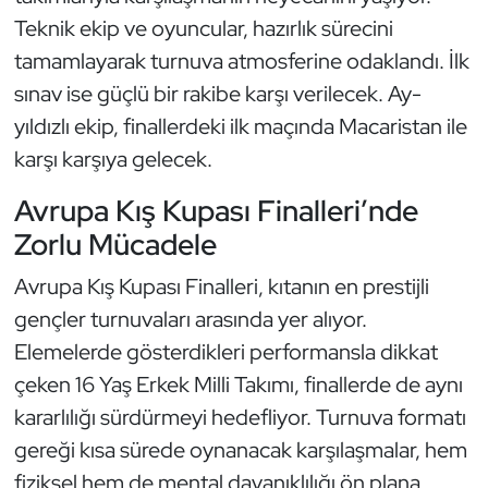
Güreş
Teknik ekip ve oyuncular, hazırlık sürecini
tamamlayarak turnuva atmosferine odaklandı. İlk
Halter
sınav ise güçlü bir rakibe karşı verilecek. Ay-
Hava Sporları
yıldızlı ekip, finallerdeki ilk maçında Macaristan ile
karşı karşıya gelecek.
Hentbol
Avrupa Kış Kupası Finalleri’nde
İşitme Engelli Sporcular
Zorlu Mücadele
Avrupa Kış Kupası Finalleri, kıtanın en prestijli
Judo ve Kuraş
gençler turnuvaları arasında yer alıyor.
Kano ve Rafting
Elemelerde gösterdikleri performansla dikkat
çeken 16 Yaş Erkek Milli Takımı, finallerde de aynı
Karate
kararlılığı sürdürmeyi hedefliyor. Turnuva formatı
gereği kısa sürede oynanacak karşılaşmalar, hem
Kayak
fiziksel hem de mental dayanıklılığı ön plana