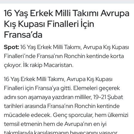
16 Yaş Erkek Milli Takımı Avrupa
Dans Sporları
Kış Kupası Finalleri İçin
Dövüş Sanatı
Fransa’da
E-Spor
Spot:
16 Yaş Erkek Milli Takımı, Avrupa Kış Kupası
Finalleri’nde Fransa’nın Ronchin kentinde korta
Eskrim
çıkıyor. İlk rakip Macaristan.
Futbol
16 Yaş Erkek Milli Takımı, Avrupa Kış Kupası
Finalleri için Fransa’ya gitti. Elemeleri geçerek
Futsal
adını son aşamaya yazdıran milliler, 19-21 Şubat
tarihleri arasında Fransa’nın Ronchin kentinde
Genel
mücadele edecek. Genç sporcular, hem ülkemizi
Golf
temsil etmenin hem de Avrupa’nın en iyi
takımlarıyla karşılaşmanın heyecanını yaşıyor.