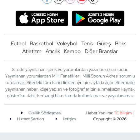
Futbol
Basketbol
Voleybol
Tenis
Güreş
Boks
Atletizm
Atıcılık
Kempo
Diğer Branşlar
Sitede yayınlanan içerik ve yorumlardan yazarları sorumludur.
Yayınlanan yorumlardan Milli Fanatikler | Milli Sporun Adresi sorumlu
tutulamaz. Sitedeki tüm harici linkler ayrı bir sayfada açılır. Sitemizde
yayınlanan haber, köşe yazıları ve fotoğraflar izin alınmaksızın kaynak
gösterilse dahi, herhangi bir ortamda kullanılamaz ve yayınlanamaz
Gizlilik Sözleşmesi
Haber Yazılımı:
TE Bilişim
|
Hizmet Şartları
İletişim
Copyright © 2026