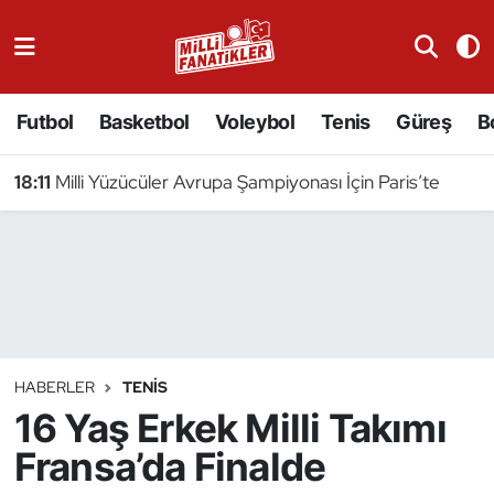
Atıcılık
Futbol
Basketbol
Voleybol
Tenis
Güreş
B
Atletizm
18:11
Milli Yüzücüler Avrupa Şampiyonası İçin Paris’te
Badminton
Basketbol
Beyzbol
Bilardo
HABERLER
TENIS
16 Yaş Erkek Milli Takımı
Binicilik
Fransa’da Finalde
Bisiklet