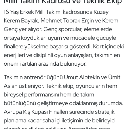
Milli Takım Kadrosu ve Teknik Ekip
Oryantiring
16 Yaş Erkek Milli Takımı kadrosunda Kuzey
Kerem Bayrak, Mehmet Toprak Erçin ve Kerem
Özel Sporcular
Genç yer alıyor. Genç sporcular, elemelerde
ortaya koydukları uyum ve mücadele gücüyle
Paralimpik
finallere yükselme başarısı gösterdi. Kort içindeki
Ragbi
enerjileri ve disiplinli oyun anlayışları, takımın en
önemli artıları arasında bulunuyor.
Satranç
Takımın antrenörlüğünü Umut Alptekin ve Ümit
Su Topu
Aslan üstleniyor. Teknik ekip, oyuncuların hem
bireysel performansını hem de takım
Sualtı Sporları
bütünlüğünü geliştirmeye odaklanmış durumda.
Avrupa Kış Kupası Finalleri sürecinde stratejik
Tekvando
planlama kadar saha içi iletişimin de belirleyici
Tenis
olacağına dikkat çekiliyor. Antrenörler, maç