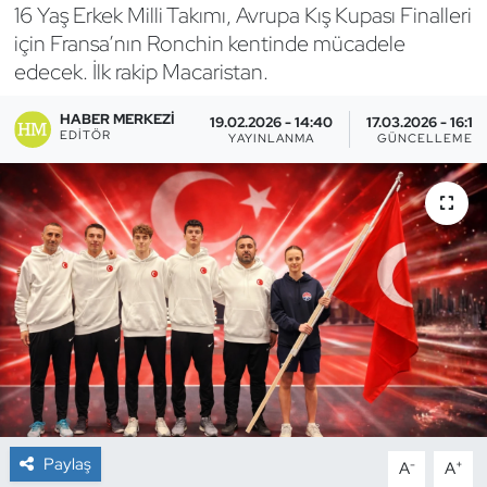
16 Yaş Erkek Milli Takımı, Avrupa Kış Kupası Finalleri
Bocce Bowling Dart
için Fransa’nın Ronchin kentinde mücadele
edecek. İlk rakip Macaristan.
Boks
HABER MERKEZI
19.02.2026 - 14:40
17.03.2026 - 16:10
EDITÖR
YAYINLANMA
GÜNCELLEME
Briç
Buz Hokeyi
Buz Pateni
Çim Hokeyi
Cimnastik
Curling
Paylaş
-
+
A
A
Dağcılık