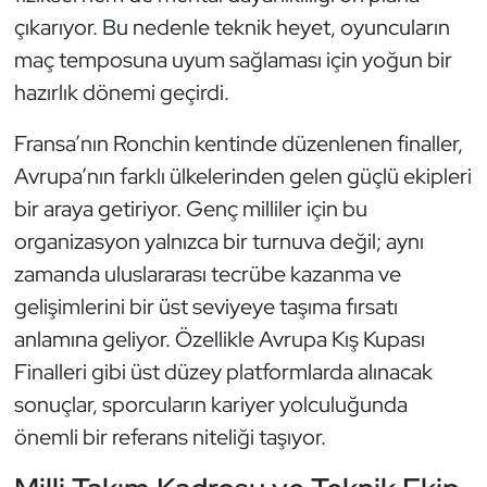
Kempo
çıkarıyor. Bu nedenle teknik heyet, oyuncuların
maç temposuna uyum sağlaması için yoğun bir
Kick Boks
hazırlık dönemi geçirdi.
Kürek
Fransa’nın Ronchin kentinde düzenlenen finaller,
Avrupa’nın farklı ülkelerinden gelen güçlü ekipleri
Masa Tenisi
bir araya getiriyor. Genç milliler için bu
organizasyon yalnızca bir turnuva değil; aynı
Modern Pentatlon
zamanda uluslararası tecrübe kazanma ve
Motor Sporları
gelişimlerini bir üst seviyeye taşıma fırsatı
anlamına geliyor. Özellikle Avrupa Kış Kupası
Muay Thai
Finalleri gibi üst düzey platformlarda alınacak
sonuçlar, sporcuların kariyer yolculuğunda
Okçuluk
önemli bir referans niteliği taşıyor.
Optimist