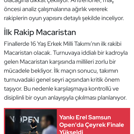
öncesi analiz çalışmalarına ağırlık vererek
Triatlon
rakiplerin oyun yapısını detaylı şekilde inceliyor.
Voleybol
İlk Rakip Macaristan
Vücut Geliştirme Fitness
Finallerde 16 Yaş Erkek Milli Takımı’nın ilk rakibi
Macaristan olacak. Turnuvaya iddialı bir kadroyla
Wushu Kungfu
gelen Macaristan karşısında millileri zorlu bir
mücadele bekliyor. İlk maçın sonucu, takımın
Yelken
turnuvadaki genel seyri açısından kritik önem
taşıyor. Bu nedenle karşılaşmaya kontrollü ve
Yüzme
disiplinli bir oyun anlayışıyla çıkılması planlanıyor.
Yankı Erel Samsun
Open'da Çeyrek Finale
Yükseldi