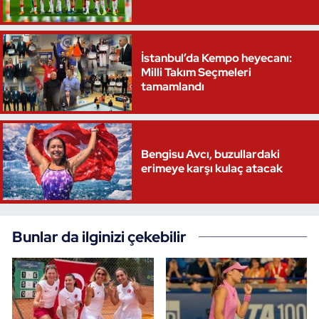
İstanbul’da Kempo heyecanı:
Milli Takım Seçmeleri
tamamlandı
Bengisu Avcı, buzullardaki
erimeye karşı kulaç atacak
Bunlar da ilginizi çekebilir