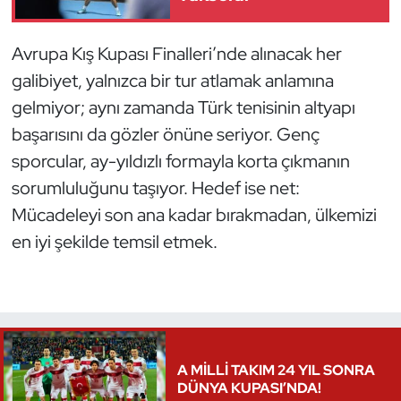
Avrupa Kış Kupası Finalleri’nde alınacak her
galibiyet, yalnızca bir tur atlamak anlamına
gelmiyor; aynı zamanda Türk tenisinin altyapı
başarısını da gözler önüne seriyor. Genç
sporcular, ay-yıldızlı formayla korta çıkmanın
sorumluluğunu taşıyor. Hedef ise net:
Mücadeleyi son ana kadar bırakmadan, ülkemizi
en iyi şekilde temsil etmek.
A MİLLİ TAKIM 24 YIL SONRA
DÜNYA KUPASI’NDA!