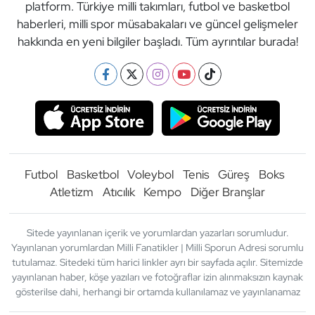
platform. Türkiye milli takımları, futbol ve basketbol
haberleri, milli spor müsabakaları ve güncel gelişmeler
hakkında en yeni bilgiler başladı. Tüm ayrıntılar burada!
Futbol
Basketbol
Voleybol
Tenis
Güreş
Boks
Atletizm
Atıcılık
Kempo
Diğer Branşlar
Sitede yayınlanan içerik ve yorumlardan yazarları sorumludur.
Yayınlanan yorumlardan Milli Fanatikler | Milli Sporun Adresi sorumlu
tutulamaz. Sitedeki tüm harici linkler ayrı bir sayfada açılır. Sitemizde
yayınlanan haber, köşe yazıları ve fotoğraflar izin alınmaksızın kaynak
gösterilse dahi, herhangi bir ortamda kullanılamaz ve yayınlanamaz