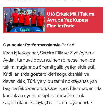
Kempo
U18 Erkek Milli Takımı
Kick Boks
Avrupa Yaz Kupası
Finalleri'nde
Kürek
Masa Tenisi
Oyuncular Performanslarıyla Parladı
Kaan Işık Koşaner, Samim Filiz ve Ziya Ayberk
Modern Pentatlon
Aydın, turnuva boyunca hem bireysel hem de
Motor Sporları
takım maçlarında önemli galibiyetler elde etti.
Kritik anlarda gösterdikleri soğukkanlılık ve
Muay Thai
dayanıklılık, Türkiye’yi bu tarihi noktaya taşıyan
başlıca faktörler oldu. Özellikle çiftler maçlarında
Okçuluk
kurdukları uyum, rakiplere karşı üstünlük
Optimist
sağlamalarını kolaylaştırdı. Takım oyunundaki