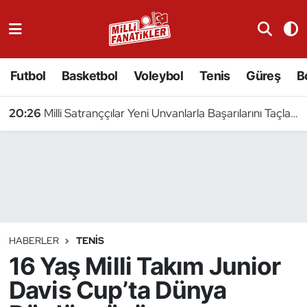
Atıcılık
Futbol
Basketbol
Voleybol
Tenis
Güreş
B
Atletizm
20:26
Milli Satranççılar Yeni Unvanlarla Başarılarını Taçlandırdı
Badminton
Basketbol
Beyzbol
Bilardo
HABERLER
TENIS
16 Yaş Milli Takım Junior
Binicilik
Davis Cup’ta Dünya
Bisiklet