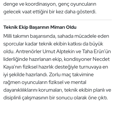
denge ve koordinasyon, genç oyuncuların
Oryantiring
gelecek vaat ettiğini bir kez daha gösterdi.
Özel Sporcular
Teknik Ekip Başarının Mimarı Oldu
Paralimpik
Milli takımın başarısında, sahada mücadele eden
sporcular kadar teknik ekibin katkısı da büyük
Ragbi
oldu. Antrenörler Umut Alptekin ve Taha Erün’ün
liderliğinde hazırlanan ekip, kondisyoner Necdet
Satranç
Kaya’nın fiziksel hazırlık desteğiyle turnuvaya en
Su Topu
iyi şekilde hazırlandı. Zorlu maç takvimine
rağmen oyuncuların fiziksel ve mental
Sualtı Sporları
dayanıklılıklarını korumaları, teknik ekibin planlı ve
disiplinli çalışmasının bir sonucu olarak öne çıktı.
Tekvando
Tenis