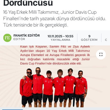
Dördüncüsü
Bocce Bowling Dart
16 Yaş Erkek Milli Takımımız, Junior Davis Cup
Finalleri’nde tarih yazarak dünya dördüncüsü oldu.
Boks
Türk tenisinde bir ilk gerçekleşti.
Briç
FANATIK EDITÖR
10.11.2025 - 10:55
9
EDITÖR
YAYINLANMA
GÖSTERIM
OK
Buz Hokeyi
Buz Pateni
Çim Hokeyi
Cimnastik
Curling
Dağcılık