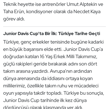
Güreş
Teknik heyette ise antrenörler Umut Alptekin ve
Taha Erün, kondisyoner olarak da Necdet Kaya
Halter
görev aldı.
Hava Sporları
Junior Davis Cup'ta Bir İlk: Türkiye Tarihe Geçti
Hentbol
Türkiye, genç erkekler tenisinde bugüne kadarki
en büyük başarısını elde etti. Junior Davis Cup’a
İşitme Engelli Sporcular
doğrudan katılan 16 Yaş Erkek Milli Takımımız,
güçlü rakipleri geride bırakarak adını son dört
Judo ve Kuraş
takım arasına yazdırdı. Avrupa’nın ardından
Kano ve Rafting
dünya arenasında da iddiasını ortaya koyan
millilerimiz, özellikle takım ruhu ve mücadeleci
Karate
oyun yapısıyla takdir topladı. Türkiye bu sonuçla,
Junior Davis Cup tarihinde ilk kez dünya
Kayak
dördüncüsü olarak klasmanda yer aldı.