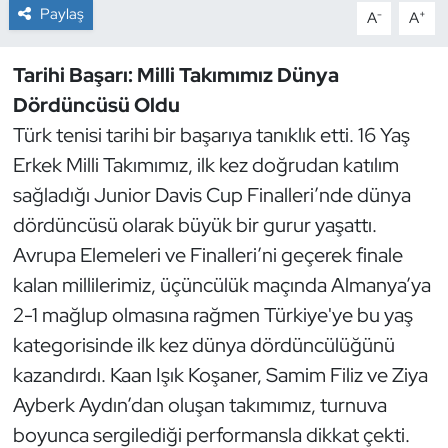
Paylaş
-
+
A
A
Dans Sporları
Tarihi Başarı: Milli Takımımız Dünya
Dövüş Sanatı
Dördüncüsü Oldu
Türk tenisi tarihi bir başarıya tanıklık etti. 16 Yaş
E-Spor
Erkek Milli Takımımız, ilk kez doğrudan katılım
sağladığı Junior Davis Cup Finalleri’nde dünya
Eskrim
dördüncüsü olarak büyük bir gurur yaşattı.
Futbol
Avrupa Elemeleri ve Finalleri’ni geçerek finale
kalan millilerimiz, üçüncülük maçında Almanya’ya
Futsal
2-1 mağlup olmasına rağmen Türkiye'ye bu yaş
kategorisinde ilk kez dünya dördüncülüğünü
Genel
kazandırdı. Kaan Işık Koşaner, Samim Filiz ve Ziya
Ayberk Aydın’dan oluşan takımımız, turnuva
Golf
boyunca sergilediği performansla dikkat çekti.