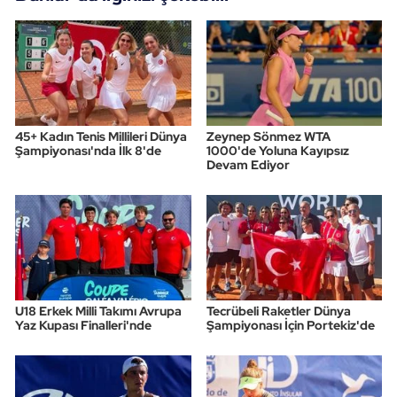
45+ Kadın Tenis Millileri Dünya
Zeynep Sönmez WTA
Şampiyonası'nda İlk 8'de
1000'de Yoluna Kayıpsız
Devam Ediyor
U18 Erkek Milli Takımı Avrupa
Tecrübeli Raketler Dünya
Yaz Kupası Finalleri'nde
Şampiyonası İçin Portekiz'de