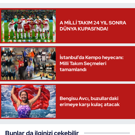
Triatlon
A MİLLİ TAKIM 24 YIL SONRA
Voleybol
DÜNYA KUPASI’NDA!
Vücut Geliştirme Fitness
İstanbul’da Kempo heyecanı:
Wushu Kungfu
Milli Takım Seçmeleri
tamamlandı
Yelken
Yüzme
Bengisu Avcı, buzullardaki
erimeye karşı kulaç atacak
Bunlar da ilginizi çekebilir