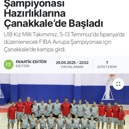
Şampiyonası
Hazırlıklarına
Bocce Bowling Dart
Çanakkale’de Başladı
Boks
U18 Kız Milli Takımımız, 5-13 Temmuz’da İspanya’da
Briç
düzenlenecek FIBA Avrupa Şampiyonası için
Çanakkale’de kampa girdi.
Buz Hokeyi
FANATIK EDITÖR
29.05.2025 - 22:52
7
EDITÖR
YAYINLANMA
GÖSTERIM
Buz Pateni
Çim Hokeyi
Cimnastik
Curling
Dağcılık