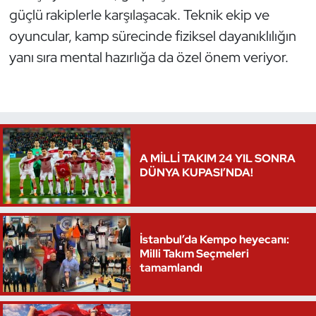
güçlü rakiplerle karşılaşacak. Teknik ekip ve
Oryantiring
oyuncular, kamp sürecinde fiziksel dayanıklılığın
yanı sıra mental hazırlığa da özel önem veriyor.
Özel Sporcular
Paralimpik
Ragbi
A MİLLİ TAKIM 24 YIL SONRA
Satranç
DÜNYA KUPASI’NDA!
Su Topu
Sualtı Sporları
İstanbul’da Kempo heyecanı:
Milli Takım Seçmeleri
tamamlandı
Tekvando
Tenis