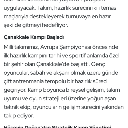
Güreş
uygulayacak. Takım, hazırlık sürecini ikili temas
maçlarıyla destekleyerek turnuvaya en hazır
Halter
şekilde gitmeyi hedefliyor.
Hava Sporları
Çanakkale Kampı Başladı
Hentbol
Milli takımımız, Avrupa Şampiyonası öncesinde
ilk hazırlık kampını tarihi ve sportif anlamda özel
İşitme Engelli Sporcular
bir şehir olan Çanakkale’de başlattı. Genç
oyuncular, sabah ve akşam olmak üzere günde
Judo ve Kuraş
çift antrenmanla tempolu bir hazırlık süreci
geçiriyor. Kamp boyunca bireysel gelişim, takım
Kano ve Rafting
uyumu ve oyun stratejileri üzerine yoğunlaşan
Karate
teknik ekip, oyuncuların gelişim sürecini yakından
takip ediyor.
Kayak
Hüseyin Doğan’dan Stratejik Kamp Yönetimi