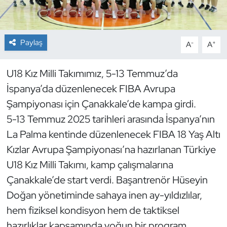
Dans Sporları
Paylaş
-
+
A
A
Dövüş Sanatı
U18 Kız Milli Takımımız, 5-13 Temmuz’da
E-Spor
İspanya’da düzenlenecek FIBA Avrupa
Eskrim
Şampiyonası için Çanakkale’de kampa girdi.
5-13 Temmuz 2025 tarihleri arasında İspanya’nın
Futbol
La Palma kentinde düzenlenecek FIBA 18 Yaş Altı
Kızlar Avrupa Şampiyonası’na hazırlanan Türkiye
Futsal
U18 Kız Milli Takımı, kamp çalışmalarına
Genel
Çanakkale’de start verdi. Başantrenör Hüseyin
Doğan yönetiminde sahaya inen ay-yıldızlılar,
Golf
hem fiziksel kondisyon hem de taktiksel
hazırlıklar kapsamında yoğun bir program