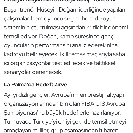
Kempo
Başantrenör Hüseyin Doğan liderliğinde yapılan
çalışmalar, hem oyuncu seçimi hem de oyun
Kick Boks
sisteminin oturtulması açısından kritik bir dönemi
Kürek
temsil ediyor. Doğan, kamp süresince genç
oyuncuların performansını analiz ederek nihai
Masa Tenisi
kadroyu belirleyecek. İkili temas maçlarıyla saha
içi organizasyonlar test edilecek ve taktiksel
Modern Pentatlon
senaryolar denenecek.
Motor Sporları
La Palma'da Hedef: Zirve
Ay-yıldızlı gençler, Avrupa’nın en prestijli altyapı
Muay Thai
organizasyonlarından biri olan FIBA U18 Avrupa
Okçuluk
Şampiyonası’na büyük hedeflerle hazırlanıyor.
Turnuvada Türkiye’yi en iyi şekilde temsil etmeyi
Optimist
amaçlayan milliler, grup aşamasından itibaren