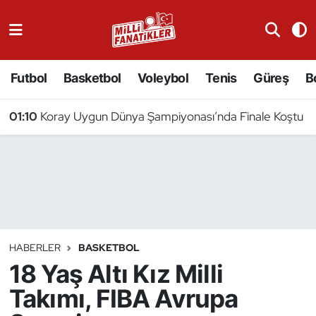
Atıcılık
Futbol
Basketbol
Voleybol
Tenis
Güreş
B
Atletizm
01:10
Koray Uygun Dünya Şampiyonası’nda Finale Koştu
Badminton
Basketbol
Beyzbol
Bilardo
HABERLER
BASKETBOL
18 Yaş Altı Kız Milli
Binicilik
Takımı, FIBA Avrupa
Bisiklet