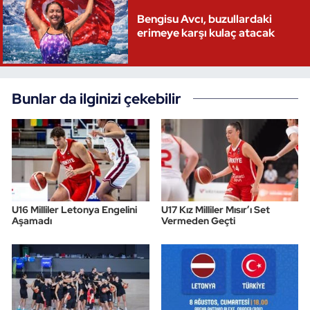
Bengisu Avcı, buzullardaki
Triatlon
erimeye karşı kulaç atacak
Voleybol
Bunlar da ilginizi çekebilir
Vücut Geliştirme Fitness
Wushu Kungfu
Yelken
Yüzme
U16 Milliler Letonya Engelini
U17 Kız Milliler Mısır’ı Set
Aşamadı
Vermeden Geçti