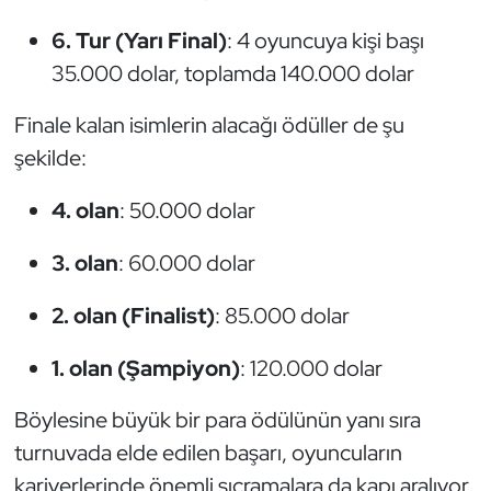
6. Tur (Yarı Final)
: 4 oyuncuya kişi başı
Triatlon
35.000 dolar, toplamda 140.000 dolar
Voleybol
Finale kalan isimlerin alacağı ödüller de şu
şekilde:
Vücut Geliştirme Fitness
4. olan
: 50.000 dolar
Wushu Kungfu
3. olan
: 60.000 dolar
Yelken
2. olan (Finalist)
: 85.000 dolar
Yüzme
1. olan (Şampiyon)
: 120.000 dolar
Böylesine büyük bir para ödülünün yanı sıra
turnuvada elde edilen başarı, oyuncuların
kariyerlerinde önemli sıçramalara da kapı aralıyor.