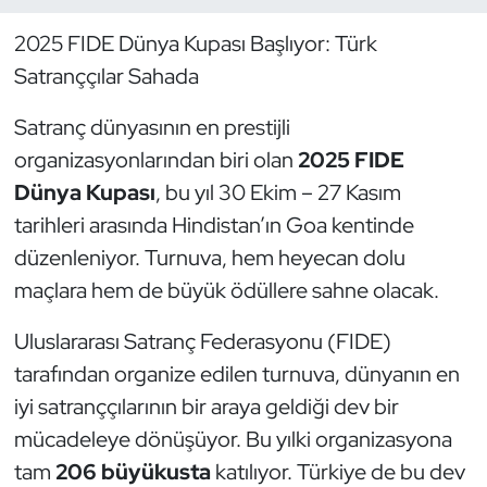
2025 FIDE Dünya Kupası Başlıyor: Türk
Dans Sporları
Satranççılar Sahada
Dövüş Sanatı
Satranç dünyasının en prestijli
organizasyonlarından biri olan
2025 FIDE
E-Spor
Dünya Kupası
, bu yıl 30 Ekim – 27 Kasım
Eskrim
tarihleri arasında Hindistan’ın Goa kentinde
düzenleniyor. Turnuva, hem heyecan dolu
Futbol
maçlara hem de büyük ödüllere sahne olacak.
Futsal
Uluslararası Satranç Federasyonu (FIDE)
tarafından organize edilen turnuva, dünyanın en
Genel
iyi satranççılarının bir araya geldiği dev bir
mücadeleye dönüşüyor. Bu yılki organizasyona
Golf
tam
206 büyükusta
katılıyor. Türkiye de bu dev