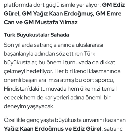
Güreş
platformda dört güçlü isimle yer alıyor:
GM Ediz
Gürel, GM Yağız Kaan Erdoğmuş, GM Emre
Halter
Can ve GM Mustafa Yılmaz
.
Hava Sporları
Türk Büyükustalar Sahada
Son yıllarda satranç alanında uluslararası
Hentbol
başarılarıyla adından söz ettiren Türk
büyükustalar, bu önemli turnuvada da dikkat
İşitme Engelli Sporcular
çekmeyi hedefliyor. Her biri kendi klasmanında
Judo ve Kuraş
önemli başarılara imza atmış bu dört sporcu,
Hindistan’daki turnuvada hem ülkemizi temsil
Kano ve Rafting
edecek hem de kariyerleri adına önemli bir
deneyim yaşayacak.
Karate
Özellikle genç yaşta büyükusta unvanını kazanan
Kayak
Yağız Kaan Erdoğmuş ve Ediz Gürel
, satranç