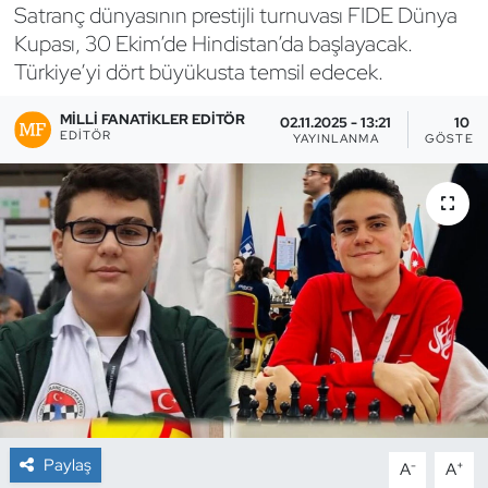
Satranç dünyasının prestijli turnuvası FIDE Dünya
Bocce Bowling Dart
Kupası, 30 Ekim’de Hindistan’da başlayacak.
Türkiye’yi dört büyükusta temsil edecek.
Boks
MILLI FANATIKLER EDITÖR
02.11.2025 - 13:21
10
EDITÖR
YAYINLANMA
GÖSTER
Briç
Buz Hokeyi
Buz Pateni
Çim Hokeyi
Cimnastik
Curling
Paylaş
-
+
A
A
Dağcılık