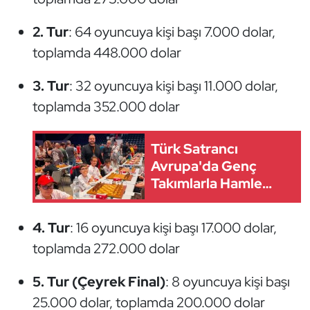
Oryantiring
2. Tur
: 64 oyuncuya kişi başı 7.000 dolar,
toplamda 448.000 dolar
Özel Sporcular
3. Tur
: 32 oyuncuya kişi başı 11.000 dolar,
Paralimpik
toplamda 352.000 dolar
Ragbi
Türk Satrancı
Satranç
Avrupa'da Genç
Takımlarla Hamle
Su Topu
Yapıyor
4. Tur
: 16 oyuncuya kişi başı 17.000 dolar,
Sualtı Sporları
toplamda 272.000 dolar
Tekvando
5. Tur (Çeyrek Final)
: 8 oyuncuya kişi başı
25.000 dolar, toplamda 200.000 dolar
Tenis