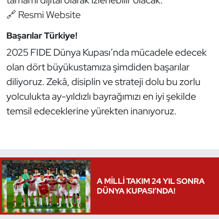
tamamı dijital olarak izlenebilir olacak:
🔗
Resmi Website
Başarılar Türkiye!
2025 FIDE Dünya Kupası’nda mücadele edecek
olan dört büyükustamıza şimdiden başarılar
diliyoruz. Zekâ, disiplin ve strateji dolu bu zorlu
yolculukta ay-yıldızlı bayrağımızı en iyi şekilde
temsil edeceklerine yürekten inanıyoruz.
A MİLLİ TAKIM 24 YIL SONRA
DÜNYA KUPASI’NDA!