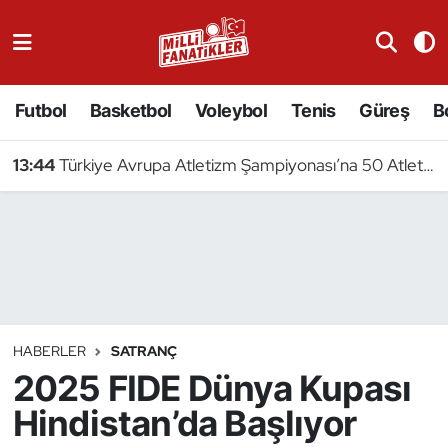
Atıcılık
Futbol
Basketbol
Voleybol
Tenis
Güreş
B
Atletizm
13:44
Türkiye Avrupa Atletizm Şampiyonası’na 50 Atletle Gidiyor
Badminton
Basketbol
Beyzbol
Bilardo
HABERLER
SATRANÇ
2025 FIDE Dünya Kupası
Binicilik
Hindistan’da Başlıyor
Bisiklet