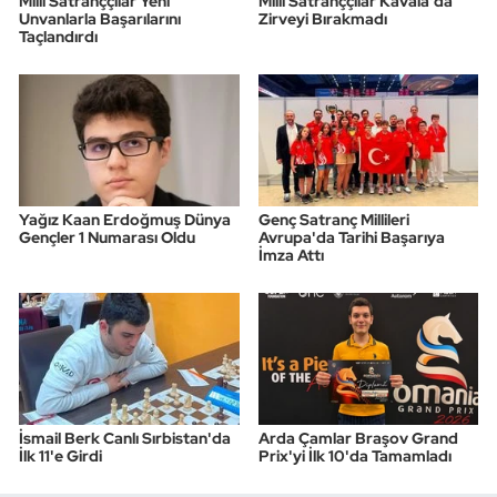
Milli Satranççılar Yeni
Milli Satranççılar Kavala'da
Unvanlarla Başarılarını
Zirveyi Bırakmadı
Taçlandırdı
Yağız Kaan Erdoğmuş Dünya
Genç Satranç Millileri
Gençler 1 Numarası Oldu
Avrupa'da Tarihi Başarıya
İmza Attı
İsmail Berk Canlı Sırbistan'da
Arda Çamlar Braşov Grand
İlk 11'e Girdi
Prix'yi İlk 10'da Tamamladı