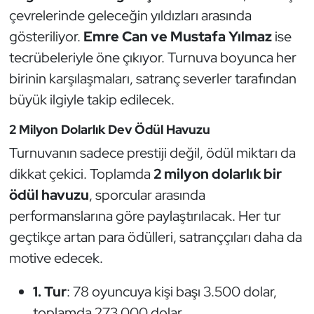
Kempo
çevrelerinde geleceğin yıldızları arasında
gösteriliyor.
Emre Can ve Mustafa Yılmaz
ise
Kick Boks
tecrübeleriyle öne çıkıyor. Turnuva boyunca her
birinin karşılaşmaları, satranç severler tarafından
Kürek
büyük ilgiyle takip edilecek.
Masa Tenisi
2 Milyon Dolarlık Dev Ödül Havuzu
Turnuvanın sadece prestiji değil, ödül miktarı da
Modern Pentatlon
dikkat çekici. Toplamda
2 milyon dolarlık bir
Motor Sporları
ödül havuzu
, sporcular arasında
performanslarına göre paylaştırılacak. Her tur
Muay Thai
geçtikçe artan para ödülleri, satranççıları daha da
motive edecek.
Okçuluk
1. Tur
: 78 oyuncuya kişi başı 3.500 dolar,
Optimist
toplamda 273.000 dolar