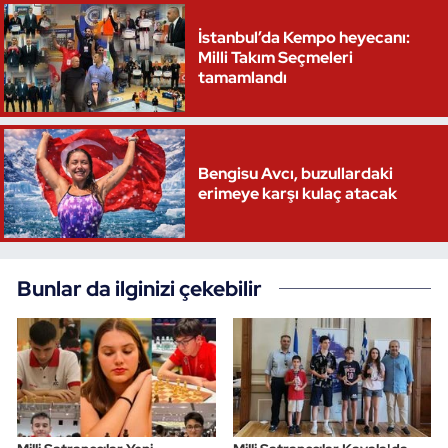
İstanbul’da Kempo heyecanı:
Milli Takım Seçmeleri
tamamlandı
Bengisu Avcı, buzullardaki
erimeye karşı kulaç atacak
Bunlar da ilginizi çekebilir