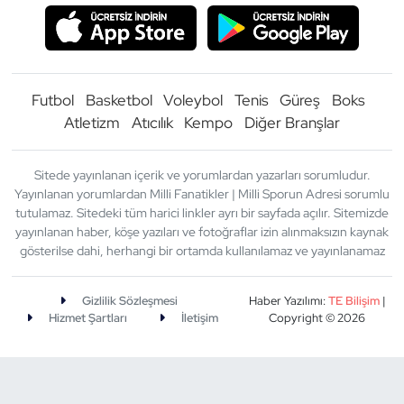
Futbol
Basketbol
Voleybol
Tenis
Güreş
Boks
Atletizm
Atıcılık
Kempo
Diğer Branşlar
Sitede yayınlanan içerik ve yorumlardan yazarları sorumludur.
Yayınlanan yorumlardan Milli Fanatikler | Milli Sporun Adresi sorumlu
tutulamaz. Sitedeki tüm harici linkler ayrı bir sayfada açılır. Sitemizde
yayınlanan haber, köşe yazıları ve fotoğraflar izin alınmaksızın kaynak
gösterilse dahi, herhangi bir ortamda kullanılamaz ve yayınlanamaz
Gizlilik Sözleşmesi
Haber Yazılımı:
TE Bilişim
|
Hizmet Şartları
İletişim
Copyright © 2026