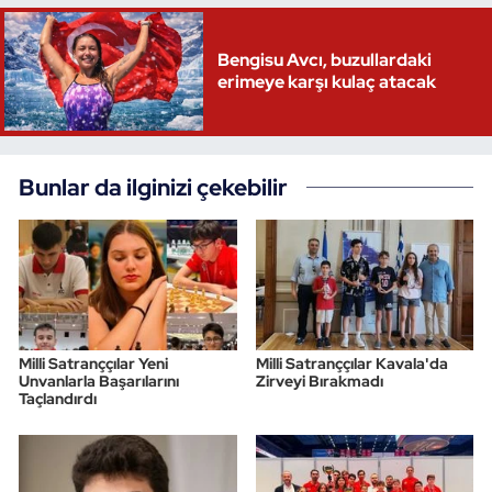
Bengisu Avcı, buzullardaki
erimeye karşı kulaç atacak
Bunlar da ilginizi çekebilir
Milli Satranççılar Yeni
Milli Satranççılar Kavala'da
Unvanlarla Başarılarını
Zirveyi Bırakmadı
Taçlandırdı