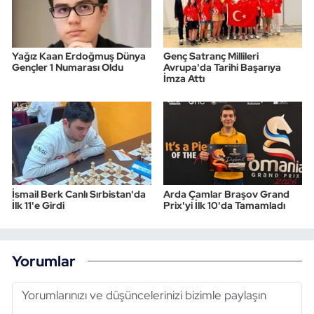
Yağız Kaan Erdoğmuş Dünya
Genç Satranç Millileri
Gençler 1 Numarası Oldu
Avrupa'da Tarihi Başarıya
İmza Attı
İsmail Berk Canlı Sırbistan'da
Arda Çamlar Braşov Grand
İlk 11'e Girdi
Prix'yi İlk 10'da Tamamladı
Yorumlar