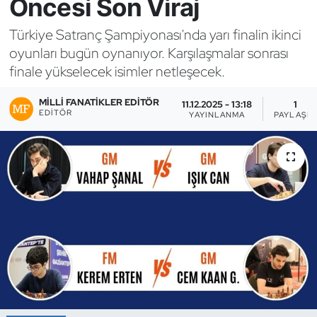
Öncesi Son Viraj
Bocce Bowling Dart
Türkiye Satranç Şampiyonası'nda yarı finalin ikinci
oyunları bugün oynanıyor. Karşılaşmalar sonrası
Boks
finale yükselecek isimler netleşecek.
Briç
MILLI FANATIKLER EDITÖR
11.12.2025 - 13:18
1
EDITÖR
YAYINLANMA
PAYLAŞIM
Buz Hokeyi
Buz Pateni
Çim Hokeyi
Cimnastik
Curling
Dağcılık