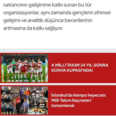
satrancının gelişimine katkı sunan bu tür
organizasyonlar, aynı zamanda gençlerin zihinsel
gelişimi ve analitik düşünce becerilerinin
artmasına da katkı sağlıyor.
A MİLLİ TAKIM 24 YIL SONRA
DÜNYA KUPASI’NDA!
İstanbul’da Kempo heyecanı:
Milli Takım Seçmeleri
tamamlandı