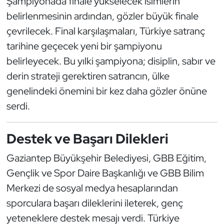
Şampiyonada finale yükselecek isimlerin
belirlenmesinin ardından, gözler büyük finale
Triatlon
çevrilecek. Final karşılaşmaları, Türkiye satranç
tarihine geçecek yeni bir şampiyonu
Voleybol
belirleyecek. Bu yılki şampiyona; disiplin, sabır ve
Vücut Geliştirme Fitness
derin strateji gerektiren satrancın, ülke
genelindeki önemini bir kez daha gözler önüne
Wushu Kungfu
serdi.
Yelken
Destek ve Başarı Dilekleri
Yüzme
Gaziantep Büyükşehir Belediyesi, GBB Eğitim,
Gençlik ve Spor Daire Başkanlığı ve GBB Bilim
Merkezi de sosyal medya hesaplarından
sporculara başarı dileklerini ileterek, genç
yeteneklere destek mesajı verdi. Türkiye