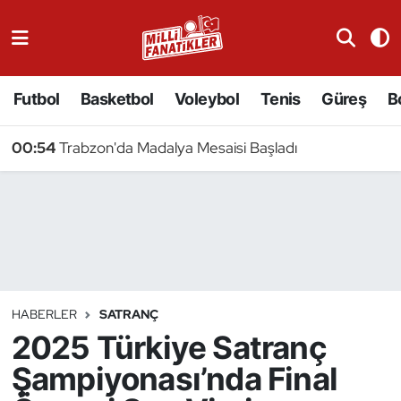
Atıcılık
Futbol
Basketbol
Voleybol
Tenis
Güreş
B
Atletizm
00:54
Trabzon'da Madalya Mesaisi Başladı
Badminton
Basketbol
Beyzbol
Bilardo
HABERLER
SATRANÇ
2025 Türkiye Satranç
Binicilik
Şampiyonası’nda Final
Bisiklet