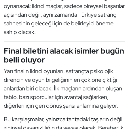
Güreş
oynanacak ikinci maçlar, sadece bireysel başarılar
açısından değil, aynı zamanda Türkiye satranç
Halter
sahnesinin geleceği için de belirleyici öneme
Hava Sporları
sahip olacak.
Hentbol
Final biletini alacak isimler bugün
belli oluyor
İşitme Engelli Sporcular
Yarı finalin ikinci oyunları, satrançta psikolojik
Judo ve Kuraş
direncin ve oyun bilgeliğinin en çok öne çıktığı
anlardan biri olacak. İlk maçların ardından oluşan
Kano ve Rafting
tablo, bazı sporcular için avantaj sağlarken,
Karate
diğerleri için geri dönüş şansı anlamına geliyor.
Bu karşılaşmalar, yalnızca tahtadaki taşların değil,
Kayak
zihinsel dayanıklılığın da savaşı olacak. Beraberlik