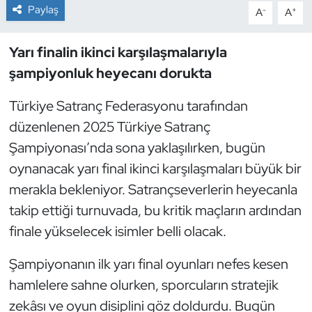
Paylaş
-
+
A
A
Dans Sporları
Yarı finalin ikinci karşılaşmalarıyla
Dövüş Sanatı
şampiyonluk heyecanı dorukta
E-Spor
Türkiye Satranç Federasyonu tarafından
düzenlenen 2025 Türkiye Satranç
Eskrim
Şampiyonası’nda sona yaklaşılırken, bugün
oynanacak yarı final ikinci karşılaşmaları büyük bir
Futbol
merakla bekleniyor. Satrançseverlerin heyecanla
takip ettiği turnuvada, bu kritik maçların ardından
Futsal
finale yükselecek isimler belli olacak.
Genel
Şampiyonanın ilk yarı final oyunları nefes kesen
Golf
hamlelere sahne olurken, sporcuların stratejik
zekâsı ve oyun disiplini göz doldurdu. Bugün