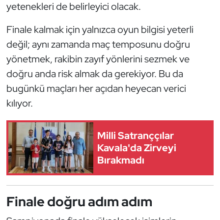
yetenekleri de belirleyici olacak.
Oryantiring
Finale kalmak için yalnızca oyun bilgisi yeterli
Özel Sporcular
değil; aynı zamanda maç temposunu doğru
yönetmek, rakibin zayıf yönlerini sezmek ve
Paralimpik
doğru anda risk almak da gerekiyor. Bu da
bugünkü maçları her açıdan heyecan verici
Ragbi
kılıyor.
Satranç
Milli Satranççılar
Su Topu
Kavala'da Zirveyi
Bırakmadı
Sualtı Sporları
Tekvando
Finale doğru adım adım
Tenis