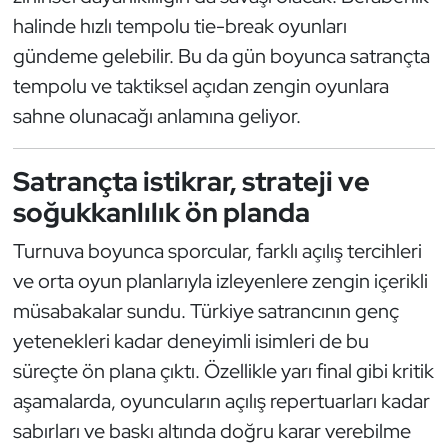
Kempo
halinde hızlı tempolu tie-break oyunları
gündeme gelebilir. Bu da gün boyunca satrançta
Kick Boks
tempolu ve taktiksel açıdan zengin oyunlara
sahne olunacağı anlamına geliyor.
Kürek
Masa Tenisi
Satrançta istikrar, strateji ve
soğukkanlılık ön planda
Modern Pentatlon
Turnuva boyunca sporcular, farklı açılış tercihleri
Motor Sporları
ve orta oyun planlarıyla izleyenlere zengin içerikli
müsabakalar sundu. Türkiye satrancının genç
Muay Thai
yetenekleri kadar deneyimli isimleri de bu
süreçte ön plana çıktı. Özellikle yarı final gibi kritik
Okçuluk
aşamalarda, oyuncuların açılış repertuarları kadar
Optimist
sabırları ve baskı altında doğru karar verebilme