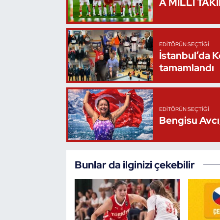
A MİLLİ TAK
Oryantiring
Özel Sporcular
EDITÖRÜN SEÇTIĞI
İstanbul’da 
Paralimpik
tamamlandı
Ragbi
EDITÖRÜN SEÇTIĞI
Satranç
Bengisu Avcı,
Su Topu
Bunlar da ilginizi çekebilir
Sualtı Sporları
Tekvando
Tenis