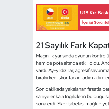
Güreş
U18 Kız Bask
Halter
İçeriği Görüntü
Hava Sporları
Hentbol
21 Sayılık Fark Kapat
İşitme Engelli Sporcular
Maçın ilk yarısında oyunun kontrolün
hem de pota altında etkili oldu. An
Judo ve Kuraş
vardı. Ay-yıldızlılar, agresif savun
Kano ve Rafting
bırakırken, skor farkını adım adım eri
Karate
Son dakikada yakalanan fırsatla ber
saniyeler kala İngilizlerin bulduğu
Kayak
sona erdi. Skor tabelası mağlubiy