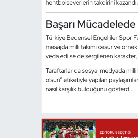
hentbolseverlerin takdirini kazandı.
Kempo
Başarı Mücadelede 
Kick Boks
Türkiye Bedensel Engelliler Spor 
Kürek
mesajda milli takımı cesur ve örne
Masa Tenisi
veda edilse de sergilenen karakter, 
Modern Pentatlon
Taraftarlar da sosyal medyada milli
olsun” etiketiyle yapılan paylaşıml
Motor Sporları
nasıl karşılık bulduğunu gösterdi.
Muay Thai
Okçuluk
Optimist
EDITÖRÜN SEÇTIĞI