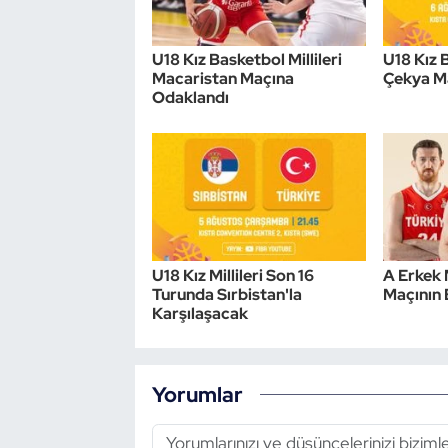
Triatlon
U18 Kız Basketbol Millileri
U18 Kız B
Macaristan Maçına
Çekya M
Voleybol
Odaklandı
Vücut Geliştirme Fitness
Wushu Kungfu
Yelken
U18 Kız Millileri Son 16
A Erkek 
Turunda Sırbistan'la
Maçının B
Yüzme
Karşılaşacak
Yorumlar