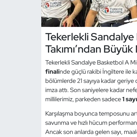
Dans Sporları
Dövüş Sanatı
Tekerlekli Sandalye 
Takımı’ndan Büyük
E-Spor
Eskrim
Tekerlekli Sandalye Basketbol A Mil
finali
nde güçlü rakibi İngiltere ile ka
Futbol
bölümlerde 21 sayıya kadar geriye
imza attı. Son saniyelere kadar ne
Futsal
millilerimiz, parkeden sadece
1 say
Genel
Karşılaşma boyunca temposunu artıran
savunma ve hızlı hücum performansı
Golf
Ancak son anlarda gelen sayı, maal