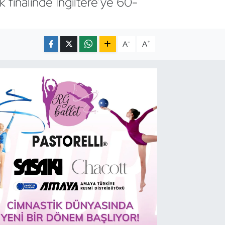
 finalinde İngiltere’ye 60-
-
+
A
A