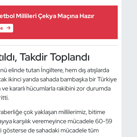
etbol Millileri Çekya Maçına Hazır
le
ıldı, Takdir Toplandı
ü elinde tutan İngiltere, hem dış atışlarda
cak ikinci yarıda sahada bambaşka bir Türkiye
ma ve kararlı hücumlarla rakibini zor durumda
tti.
aberliğe çok yaklaşan millilerimiz, bitime
 sayıya karşılık veremeyince mücadele 60-59
eti gösterse de sahadaki mücadele tüm