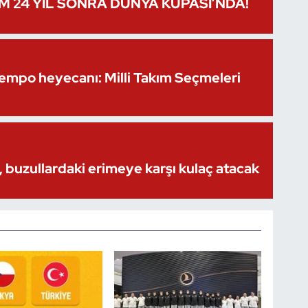
IM 24 YIL SONRA DÜNYA KUPASI’NDA!
Kempo heyecanı: Milli Takım Seçmeleri
 buzullardaki erimeye karşı kulaç atacak