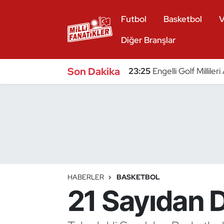
Futbol
Basketbol
V
Atıcılık
Diğer Branşlar
Atletizm
Son Dakika
23:25
Engelli Golf Millile
Badminton
Basketbol
Beyzbol
Bilardo
HABERLER
BASKETBOL
21 Sayıdan 
Binicilik
Bisiklet