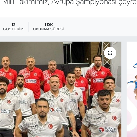
 Milli Takımımız, Avrupa Şampiyonası çeyrek
12
1 DK
GÖSTERIM
OKUNMA SÜRESI