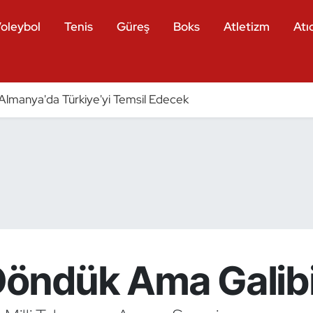
oleybol
Tenis
Güreş
Boks
Atletizm
Atıc
ri Almanya'da Türkiye'yi Temsil Edecek
Döndük Ama Galibi