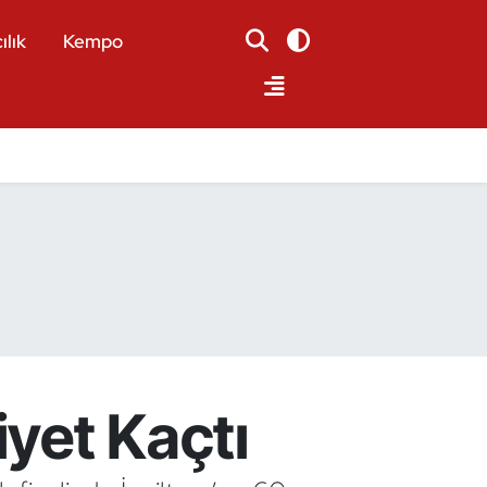
ılık
Kempo
yet Kaçtı