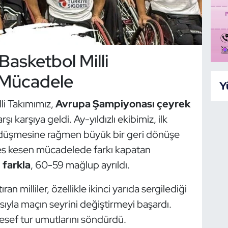
Basketbol Milli
 Mücadele
Y
li Takımımız,
Avrupa Şampiyonası çeyrek
rşı karşıya geldi. Ay-yıldızlı ekibimiz, ilk
 düşmesine rağmen büyük bir geri dönüşe
fes kesen mücadelede farkı kapatan
ı farkla
, 60-59 mağlup ayrıldı.
 milliler, özellikle ikinci yarıda sergilediği
yla maçın seyrini değiştirmeyi başardı.
esef tur umutlarını söndürdü.