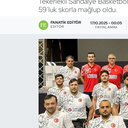
Tekerlekli Sandalye Basketbol
59’luk skorla mağlup oldu.
Bocce Bowling Dart
FANATIK EDITÖR
17.10.2025 - 00:05
Boks
EDITÖR
YAYINLANMA
Briç
Buz Hokeyi
Buz Pateni
Çim Hokeyi
Cimnastik
Curling
Dağcılık