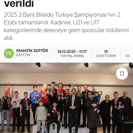
verildi
Bocce Bowling Dart
2025 3 Bant Bilardo Türkiye Şampiyonası’nın 2.
Etabı tamamlandı. Kadınlar, U21 ve U17
Boks
kategorilerinde dereceye giren sporcular ödüllerini
aldı.
Briç
FANATIK EDITÖR
18.12.2025 - 11:17
15
Buz Hokeyi
EDITÖR
YAYINLANMA
GÖSTERIM
OKU
Buz Pateni
Çim Hokeyi
Cimnastik
Curling
Dağcılık