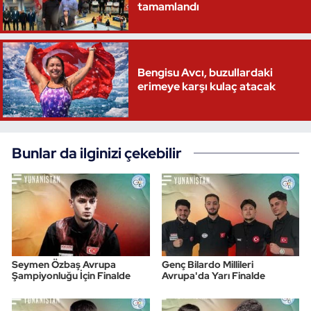
tamamlandı
Bengisu Avcı, buzullardaki
erimeye karşı kulaç atacak
Bunlar da ilginizi çekebilir
Seymen Özbaş Avrupa
Genç Bilardo Millileri
Şampiyonluğu İçin Finalde
Avrupa'da Yarı Finalde