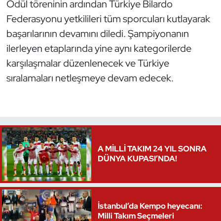
Ödül töreninin ardından Türkiye Bilardo
Federasyonu yetkilileri tüm sporcuları kutlayarak
Triatlon
başarılarının devamını diledi. Şampiyonanın
Voleybol
ilerleyen etaplarında yine aynı kategorilerde
karşılaşmalar düzenlenecek ve Türkiye
Vücut Geliştirme Fitness
sıralamaları netleşmeye devam edecek.
Wushu Kungfu
Yelken
Yüzme
A MİLLİ TAKIM 24 YIL SONRA
DÜNYA KUPASI’NDA!
İstanbul’da Kempo heyecanı:
Milli Takım Seçmeleri