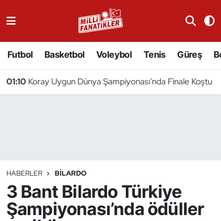
Atıcılık
Futbol
Basketbol
Voleybol
Tenis
Güreş
B
Atletizm
01:10
Koray Uygun Dünya Şampiyonası’nda Finale Koştu
Badminton
Basketbol
Beyzbol
Bilardo
HABERLER
BILARDO
3 Bant Bilardo Türkiye
Binicilik
Şampiyonası’nda ödüller
Bisiklet