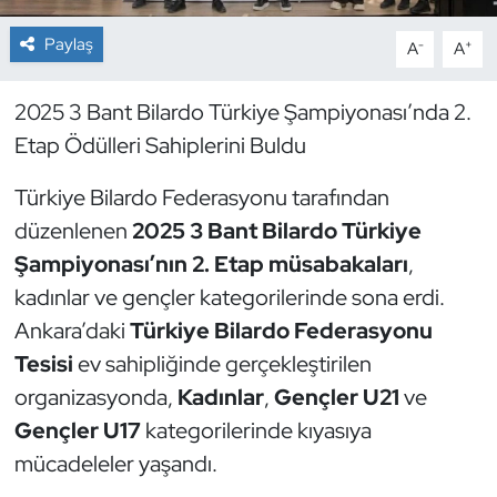
Paylaş
-
+
A
A
Dans Sporları
Dövüş Sanatı
2025 3 Bant Bilardo Türkiye Şampiyonası’nda 2.
Etap Ödülleri Sahiplerini Buldu
E-Spor
Türkiye Bilardo Federasyonu tarafından
Eskrim
düzenlenen
2025 3 Bant Bilardo Türkiye
Şampiyonası’nın 2. Etap müsabakaları
,
Futbol
kadınlar ve gençler kategorilerinde sona erdi.
Ankara’daki
Türkiye Bilardo Federasyonu
Futsal
Tesisi
ev sahipliğinde gerçekleştirilen
Genel
organizasyonda,
Kadınlar
,
Gençler U21
ve
Gençler U17
kategorilerinde kıyasıya
Golf
mücadeleler yaşandı.