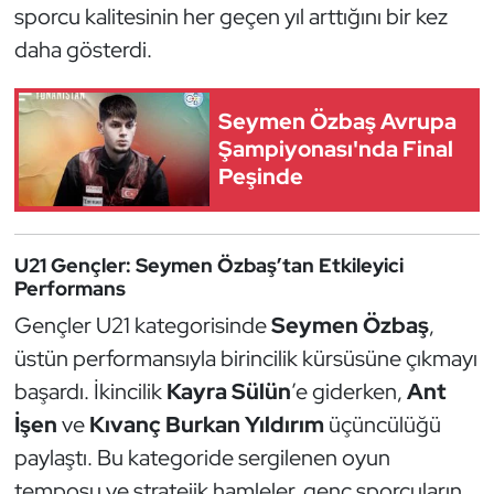
sporcu kalitesinin her geçen yıl arttığını bir kez
Kempo
daha gösterdi.
Kick Boks
Seymen Özbaş Avrupa
Kürek
Şampiyonası'nda Final
Peşinde
Masa Tenisi
Modern Pentatlon
U21 Gençler: Seymen Özbaş’tan Etkileyici
Performans
Motor Sporları
Gençler U21 kategorisinde
Seymen Özbaş
,
üstün performansıyla birincilik kürsüsüne çıkmayı
Muay Thai
başardı. İkincilik
Kayra Sülün
’e giderken,
Ant
Okçuluk
İşen
ve
Kıvanç Burkan Yıldırım
üçüncülüğü
paylaştı. Bu kategoride sergilenen oyun
Optimist
temposu ve stratejik hamleler, genç sporcuların