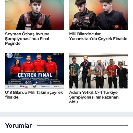
Seymen Özbaş Avrupa
Milli Bilardocular
Şampiyonası'nda Final
Yunanistan'da Çeyrek Finalde
Peşinde
U19 Bilardo Milli Takımı çeyrek
Adem Yetkil, C-4 Türkiye
finalde
Şampiyonası'nın kazananı
oldu
Yorumlar