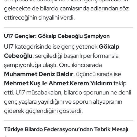
gelecekte de bilardo camiasında adlarından söz
Oryantiring
ettireceğinin sinyalini verdi.
Özel Sporcular
U17 Gençler: Gökalp Cebeoğlu Şampiyon
Paralimpik
U17 kategorisinde ise genç yetenek
Gökalp
Cebeoğlu
, sergilediği başarılı performansla
Ragbi
şampiyonluğa ulaştı. Onu ikinci sırada
Satranç
Muhammet Deniz Baldır
, üçüncü sırada ise
Mehmet Kuş
ile
Ahmet Kerem Yıldırım
takip
Su Topu
etti. U17 müsabakaları, bilardo sporunun ne denli
genç yaşlara yayıldığını ve sporun altyapısının
Sualtı Sporları
giderek güçlendiğini gösterdi.
Tekvando
Türkiye Bilardo Federasyonu’ndan Tebrik Mesajı
Tenis