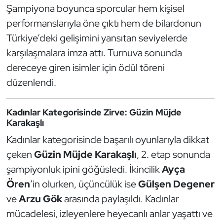
Güreş
Şampiyona boyunca sporcular hem kişisel
performanslarıyla öne çıktı hem de bilardonun
Halter
Türkiye’deki gelişimini yansıtan seviyelerde
karşılaşmalara imza attı. Turnuva sonunda
Hava Sporları
dereceye giren isimler için ödül töreni
Hentbol
düzenlendi.
İşitme Engelli Sporcular
Kadınlar Kategorisinde Zirve: Güzin Müjde
Karakaşlı
Judo ve Kuraş
Kadınlar kategorisinde başarılı oyunlarıyla dikkat
çeken
Güzin Müjde Karakaşlı
, 2. etap sonunda
Kano ve Rafting
şampiyonluk ipini göğüsledi. İkincilik
Ayça
Karate
Ören
’in olurken, üçüncülük ise
Gülşen Degener
ve
Arzu Gök
arasında paylaşıldı. Kadınlar
Kayak
mücadelesi, izleyenlere heyecanlı anlar yaşattı ve