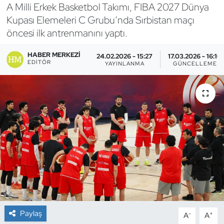
A Milli Erkek Basketbol Takımı, FIBA 2027 Dünya
Bocce Bowling Dart
Kupası Elemeleri C Grubu’nda Sırbistan maçı
öncesi ilk antrenmanını yaptı.
Boks
HABER MERKEZI
24.02.2026 - 15:27
17.03.2026 - 16:10
EDITÖR
YAYINLANMA
GÜNCELLEME
Briç
Buz Hokeyi
Buz Pateni
Çim Hokeyi
Cimnastik
Curling
Paylaş
-
+
A
A
Dağcılık