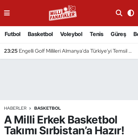
Atıcılık
Futbol
Basketbol
Voleybol
Tenis
Güreş
B
Atletizm
23:25
Engelli Golf Millileri Almanya'da Türkiye'yi Temsil Edecek
Badminton
Basketbol
Beyzbol
Bilardo
HABERLER
BASKETBOL
A Milli Erkek Basketbol
Binicilik
Takımı Sırbistan’a Hazır!
Bisiklet