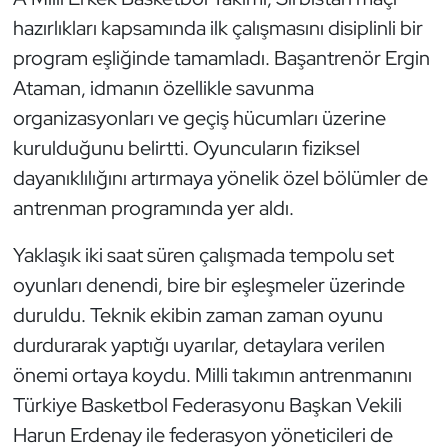
Kempo
hazırlıkları kapsamında ilk çalışmasını disiplinli bir
program eşliğinde tamamladı. Başantrenör Ergin
Kick Boks
Ataman, idmanın özellikle savunma
organizasyonları ve geçiş hücumları üzerine
Kürek
kurulduğunu belirtti. Oyuncuların fiziksel
Masa Tenisi
dayanıklılığını artırmaya yönelik özel bölümler de
antrenman programında yer aldı.
Modern Pentatlon
Yaklaşık iki saat süren çalışmada tempolu set
Motor Sporları
oyunları denendi, bire bir eşleşmeler üzerinde
duruldu. Teknik ekibin zaman zaman oyunu
Muay Thai
durdurarak yaptığı uyarılar, detaylara verilen
önemi ortaya koydu. Milli takımın antrenmanını
Okçuluk
Türkiye Basketbol Federasyonu Başkan Vekili
Optimist
Harun Erdenay ile federasyon yöneticileri de