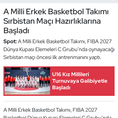
A Milli Erkek Basketbol Takımı
Dans Sporları
Sırbistan Maçı Hazırlıklarına
Dövüş Sanatı
Başladı
E-Spor
Spot:
A Milli Erkek Basketbol Takımı, FIBA 2027
Dünya Kupası Elemeleri C Grubu’nda oynayacağı
Eskrim
Sırbistan maçı öncesi ilk antrenmanını yaptı.
Futbol
U16 Kız Millileri
Futsal
Turnuvaya Galibiyetle
Başladı
Genel
Golf
A Milli Erkek Basketbol Takımı, FIBA 2027
Basketbol Dünya Kupası Elemeleri C Grubu’nda