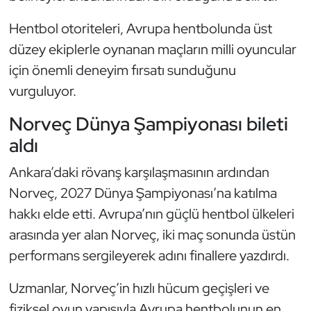
Kempo
Hentbol otoriteleri, Avrupa hentbolunda üst
düzey ekiplerle oynanan maçların milli oyuncular
Kick Boks
için önemli deneyim fırsatı sunduğunu
Kürek
vurguluyor.
Masa Tenisi
Norveç Dünya Şampiyonası bileti
aldı
Modern Pentatlon
Ankara’daki rövanş karşılaşmasının ardından
Motor Sporları
Norveç, 2027 Dünya Şampiyonası’na katılma
hakkı elde etti. Avrupa’nın güçlü hentbol ülkeleri
Muay Thai
arasında yer alan Norveç, iki maç sonunda üstün
performans sergileyerek adını finallere yazdırdı.
Okçuluk
Uzmanlar, Norveç’in hızlı hücum geçişleri ve
Optimist
fiziksel oyun yapısıyla Avrupa hentbolunun en