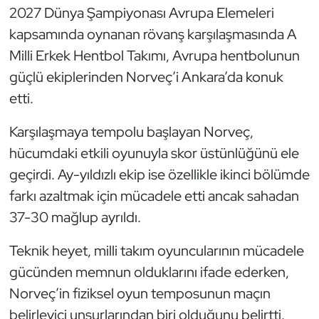
Güreş
2027 Dünya Şampiyonası Avrupa Elemeleri
kapsamında oynanan rövanş karşılaşmasında A
Halter
Milli Erkek Hentbol Takımı, Avrupa hentbolunun
güçlü ekiplerinden Norveç’i Ankara’da konuk
Hava Sporları
etti.
Hentbol
Karşılaşmaya tempolu başlayan Norveç,
İşitme Engelli Sporcular
hücumdaki etkili oyunuyla skor üstünlüğünü ele
geçirdi. Ay-yıldızlı ekip ise özellikle ikinci bölümde
Judo ve Kuraş
farkı azaltmak için mücadele etti ancak sahadan
37-30 mağlup ayrıldı.
Kano ve Rafting
Teknik heyet, milli takım oyuncularının mücadele
Karate
gücünden memnun olduklarını ifade ederken,
Norveç’in fiziksel oyun temposunun maçın
Kayak
belirleyici unsurlarından biri olduğunu belirtti.