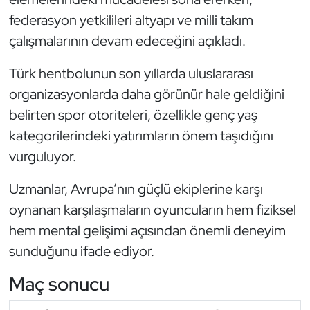
federasyon yetkilileri altyapı ve milli takım
Triatlon
çalışmalarının devam edeceğini açıkladı.
Voleybol
Türk hentbolunun son yıllarda uluslararası
organizasyonlarda daha görünür hale geldiğini
Vücut Geliştirme Fitness
belirten spor otoriteleri, özellikle genç yaş
Wushu Kungfu
kategorilerindeki yatırımların önem taşıdığını
vurguluyor.
Yelken
Uzmanlar, Avrupa’nın güçlü ekiplerine karşı
Yüzme
oynanan karşılaşmaların oyuncuların hem fiziksel
hem mental gelişimi açısından önemli deneyim
sunduğunu ifade ediyor.
Maç sonucu