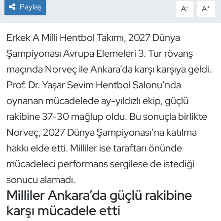
Paylaş
-
+
A
A
Dans Sporları
Erkek A Milli Hentbol Takımı, 2027 Dünya
Dövüş Sanatı
Şampiyonası Avrupa Elemeleri 3. Tur rövanş
maçında Norveç ile Ankara’da karşı karşıya geldi.
E-Spor
Prof. Dr. Yaşar Sevim Hentbol Salonu’nda
Eskrim
oynanan mücadelede ay-yıldızlı ekip, güçlü
rakibine 37-30 mağlup oldu. Bu sonuçla birlikte
Futbol
Norveç, 2027 Dünya Şampiyonası’na katılma
hakkı elde etti. Milliler ise taraftarı önünde
Futsal
mücadeleci performans sergilese de istediği
Genel
sonucu alamadı.
Milliler Ankara’da güçlü rakibine
Golf
karşı mücadele etti