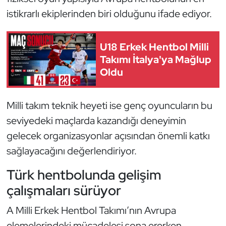
istikrarlı ekiplerinden biri olduğunu ifade ediyor.
Oryantiring
Özel Sporcular
U18 Erkek Hentbol Milli
Takımı İtalya'ya Mağlup
Paralimpik
Oldu
Ragbi
Milli takım teknik heyeti ise genç oyuncuların bu
Satranç
seviyedeki maçlarda kazandığı deneyimin
gelecek organizasyonlar açısından önemli katkı
Su Topu
sağlayacağını değerlendiriyor.
Sualtı Sporları
Türk hentbolunda gelişim
çalışmaları sürüyor
Tekvando
A Milli Erkek Hentbol Takımı’nın Avrupa
Tenis
elemelerindeki mücadelesi sona ererken,