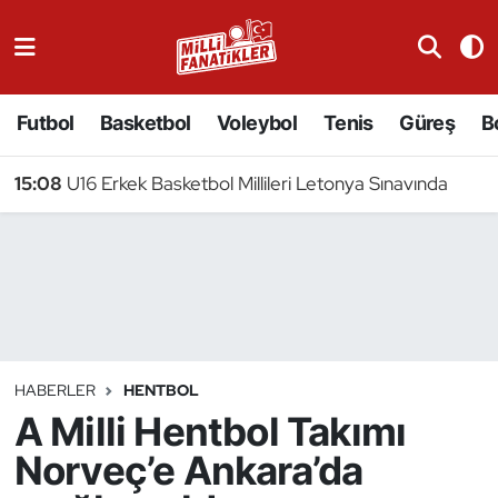
Atıcılık
Futbol
Basketbol
Voleybol
Tenis
Güreş
B
Atletizm
15:08
U16 Erkek Basketbol Millileri Letonya Sınavında
Badminton
Basketbol
Beyzbol
Bilardo
HABERLER
HENTBOL
A Milli Hentbol Takımı
Binicilik
Norveç’e Ankara’da
Bisiklet