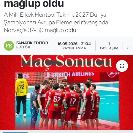
mağlup oldu
Bocce Bowling Dart
A Milli Erkek Hentbol Takımı, 2027 Dünya
Şampiyonası Avrupa Elemeleri rövanşında
Boks
Norveç’e 37-30 mağlup oldu.
Briç
FANATIK EDITÖR
16.05.2026 - 21:04
1
EDITÖR
YAYINLANMA
PAYLAŞIM
GÖ
Buz Hokeyi
Buz Pateni
Çim Hokeyi
Cimnastik
Curling
Dağcılık