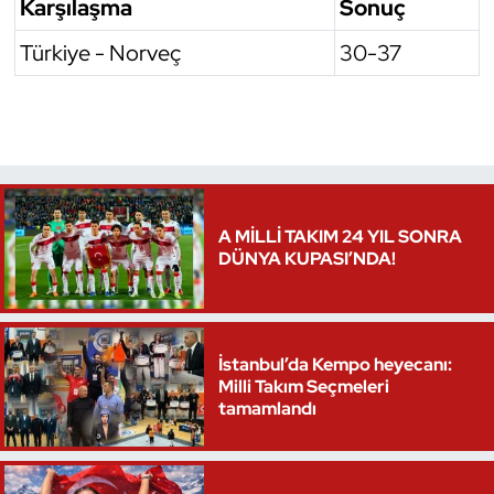
Karşılaşma
Sonuç
Türkiye - Norveç
30-37
A MİLLİ TAKIM 24 YIL SONRA
DÜNYA KUPASI’NDA!
İstanbul’da Kempo heyecanı:
Milli Takım Seçmeleri
tamamlandı