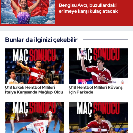
Bengisu Avcı, buzullardaki
erimeye karşı kulaç atacak
Bunlar da ilginizi çekebilir
U18 Erkek Hentbol Millileri
U18 Hentbol Millileri Rövanş
İtalya Karşısında Mağlup Oldu
İçin Parkede