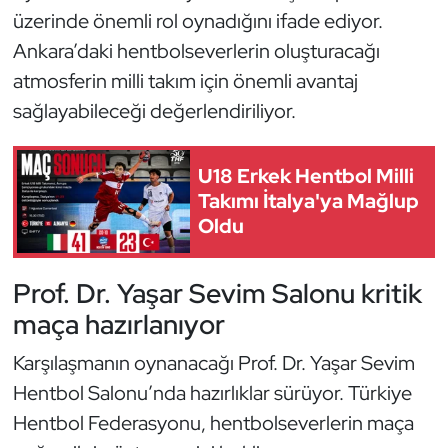
Kempo
üzerinde önemli rol oynadığını ifade ediyor.
Ankara’daki hentbolseverlerin oluşturacağı
Kick Boks
atmosferin milli takım için önemli avantaj
sağlayabileceği değerlendiriliyor.
Kürek
Masa Tenisi
U18 Erkek Hentbol Milli
Takımı İtalya'ya Mağlup
Modern Pentatlon
Oldu
Motor Sporları
Prof. Dr. Yaşar Sevim Salonu kritik
maça hazırlanıyor
Muay Thai
Karşılaşmanın oynanacağı Prof. Dr. Yaşar Sevim
Okçuluk
Hentbol Salonu’nda hazırlıklar sürüyor. Türkiye
Hentbol Federasyonu, hentbolseverlerin maça
Optimist