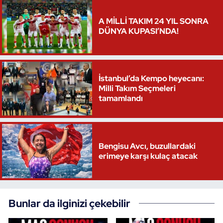
A MİLLİ TAKIM 24 YIL SONRA
DÜNYA KUPASI’NDA!
İstanbul’da Kempo heyecanı:
Milli Takım Seçmeleri
tamamlandı
Bengisu Avcı, buzullardaki
erimeye karşı kulaç atacak
Bunlar da ilginizi çekebilir