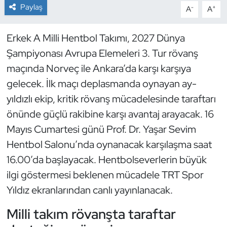
Paylaş
-
+
A
A
Dans Sporları
Erkek A Milli Hentbol Takımı, 2027 Dünya
Dövüş Sanatı
Şampiyonası Avrupa Elemeleri 3. Tur rövanş
maçında Norveç ile Ankara’da karşı karşıya
E-Spor
gelecek. İlk maçı deplasmanda oynayan ay-
yıldızlı ekip, kritik rövanş mücadelesinde taraftarı
Eskrim
önünde güçlü rakibine karşı avantaj arayacak. 16
Futbol
Mayıs Cumartesi günü Prof. Dr. Yaşar Sevim
Hentbol Salonu’nda oynanacak karşılaşma saat
Futsal
16.00’da başlayacak. Hentbolseverlerin büyük
ilgi göstermesi beklenen mücadele TRT Spor
Genel
Yıldız ekranlarından canlı yayınlanacak.
Golf
Milli takım rövanşta taraftar