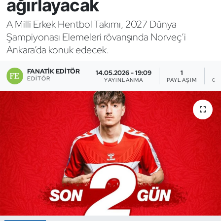
ağırlayacak
Bocce Bowling Dart
A Milli Erkek Hentbol Takımı, 2027 Dünya
Şampiyonası Elemeleri rövanşında Norveç’i
Boks
Ankara’da konuk edecek.
Briç
FANATIK EDITÖR
14.05.2026 - 19:09
1
EDITÖR
YAYINLANMA
PAYLAŞIM
GÖ
Buz Hokeyi
Buz Pateni
Çim Hokeyi
Cimnastik
Curling
Dağcılık