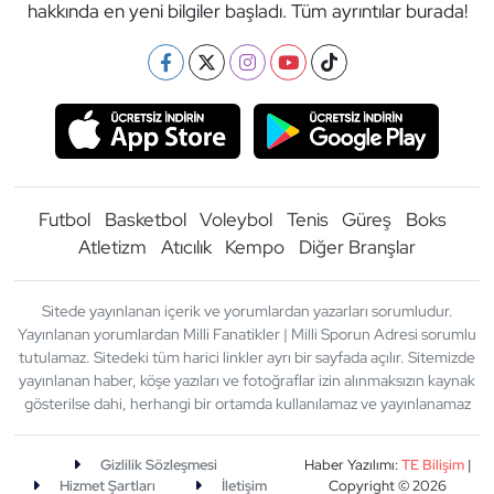
hakkında en yeni bilgiler başladı. Tüm ayrıntılar burada!
Futbol
Basketbol
Voleybol
Tenis
Güreş
Boks
Atletizm
Atıcılık
Kempo
Diğer Branşlar
Sitede yayınlanan içerik ve yorumlardan yazarları sorumludur.
Yayınlanan yorumlardan Milli Fanatikler | Milli Sporun Adresi sorumlu
tutulamaz. Sitedeki tüm harici linkler ayrı bir sayfada açılır. Sitemizde
yayınlanan haber, köşe yazıları ve fotoğraflar izin alınmaksızın kaynak
gösterilse dahi, herhangi bir ortamda kullanılamaz ve yayınlanamaz
Gizlilik Sözleşmesi
Haber Yazılımı:
TE Bilişim
|
Hizmet Şartları
İletişim
Copyright © 2026