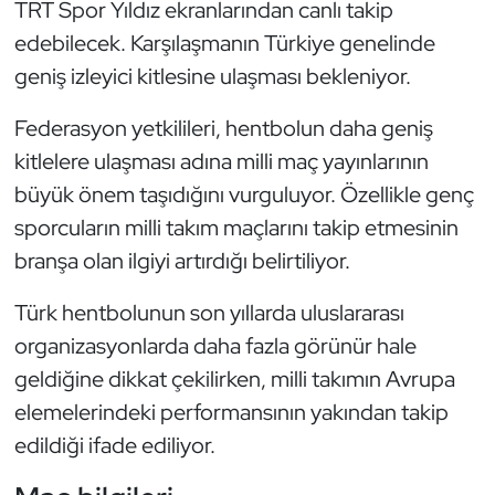
TRT Spor Yıldız ekranlarından canlı takip
edebilecek. Karşılaşmanın Türkiye genelinde
Triatlon
geniş izleyici kitlesine ulaşması bekleniyor.
Voleybol
Federasyon yetkilileri, hentbolun daha geniş
Vücut Geliştirme Fitness
kitlelere ulaşması adına milli maç yayınlarının
büyük önem taşıdığını vurguluyor. Özellikle genç
Wushu Kungfu
sporcuların milli takım maçlarını takip etmesinin
branşa olan ilgiyi artırdığı belirtiliyor.
Yelken
Türk hentbolunun son yıllarda uluslararası
Yüzme
organizasyonlarda daha fazla görünür hale
geldiğine dikkat çekilirken, milli takımın Avrupa
elemelerindeki performansının yakından takip
edildiği ifade ediliyor.