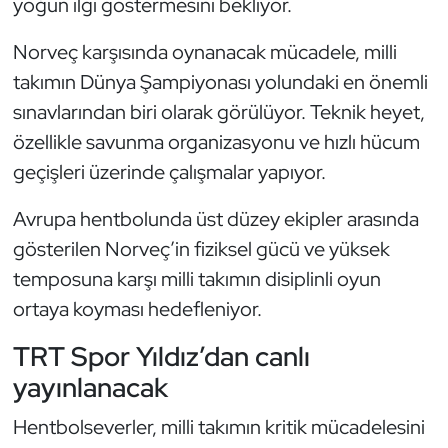
yoğun ilgi göstermesini bekliyor.
Oryantiring
Norveç karşısında oynanacak mücadele, milli
Özel Sporcular
takımın Dünya Şampiyonası yolundaki en önemli
sınavlarından biri olarak görülüyor. Teknik heyet,
Paralimpik
özellikle savunma organizasyonu ve hızlı hücum
geçişleri üzerinde çalışmalar yapıyor.
Ragbi
Avrupa hentbolunda üst düzey ekipler arasında
Satranç
gösterilen Norveç’in fiziksel gücü ve yüksek
temposuna karşı milli takımın disiplinli oyun
Su Topu
ortaya koyması hedefleniyor.
Sualtı Sporları
TRT Spor Yıldız’dan canlı
yayınlanacak
Tekvando
Hentbolseverler, milli takımın kritik mücadelesini
Tenis