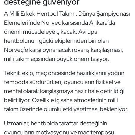
desteğine güveniyor
Güreş
A Milli Erkek Hentbol Takımı, Dünya Şampiyonası
Halter
Elemeleri’nde Norveç karşısında Ankara’da
önemli mücadeleye çıkacak. Avrupa
Hava Sporları
hentbolunun güçlü ekiplerinden biri olan
Hentbol
Norveç’e karşı oynanacak rövanş karşılaşması,
milli takım açısından büyük önem taşıyor.
İşitme Engelli Sporcular
Teknik ekip, maç öncesinde hazırlıklarını yoğun
Judo ve Kuraş
tempoda sürdürürken, oyuncuların fiziksel ve
mental olarak karşılaşmaya hazır hale getirildiği
Kano ve Rafting
belirtiliyor. Özellikle iç saha atmosferinin milli
takım üzerinde olumlu etki yaratması bekleniyor.
Karate
Uzmanlar, hentbolda taraftar desteğinin
Kayak
oyuncuların motivasyonu ve maç temposu