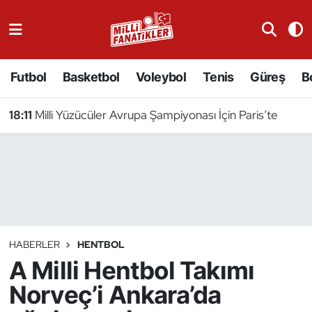
Atıcılık
Futbol
Basketbol
Voleybol
Tenis
Güreş
B
Atletizm
18:11
Milli Yüzücüler Avrupa Şampiyonası İçin Paris’te
Badminton
Basketbol
Beyzbol
Bilardo
HABERLER
HENTBOL
A Milli Hentbol Takımı
Binicilik
Norveç’i Ankara’da
Bisiklet