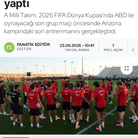
yaptı
Bocce Bowling Dart
A Milli Takım, 2026 FIFA Dünya Kupası'nda ABD ile
oynayacağı son grup maçı öncesinde Arizona
Boks
kampındaki son antrenmanını gerçekleştirdi.
Briç
FANATIK EDITÖR
23.06.2026 - 10:41
1
EDITÖR
YAYINLANMA
PAYLAŞIM
GÖ
Buz Hokeyi
Buz Pateni
Çim Hokeyi
Cimnastik
Curling
Dağcılık