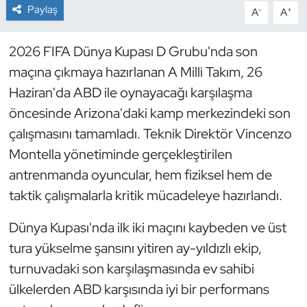
Paylaş
-
+
A
A
Dans Sporları
2026 FIFA Dünya Kupası D Grubu'nda son
Dövüş Sanatı
maçına çıkmaya hazırlanan A Milli Takım, 26
Haziran'da ABD ile oynayacağı karşılaşma
E-Spor
öncesinde Arizona'daki kamp merkezindeki son
çalışmasını tamamladı. Teknik Direktör Vincenzo
Eskrim
Montella yönetiminde gerçekleştirilen
Futbol
antrenmanda oyuncular, hem fiziksel hem de
taktik çalışmalarla kritik mücadeleye hazırlandı.
Futsal
Dünya Kupası'nda ilk iki maçını kaybeden ve üst
Genel
tura yükselme şansını yitiren ay-yıldızlı ekip,
turnuvadaki son karşılaşmasında ev sahibi
Golf
ülkelerden ABD karşısında iyi bir performans