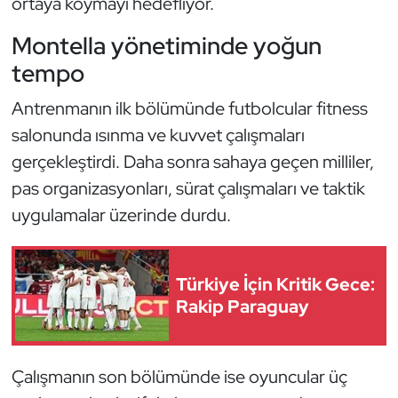
ortaya koymayı hedefliyor.
Güreş
Montella yönetiminde yoğun
Halter
tempo
Hava Sporları
Antrenmanın ilk bölümünde futbolcular fitness
salonunda ısınma ve kuvvet çalışmaları
Hentbol
gerçekleştirdi. Daha sonra sahaya geçen milliler,
pas organizasyonları, sürat çalışmaları ve taktik
İşitme Engelli Sporcular
uygulamalar üzerinde durdu.
Judo ve Kuraş
Kano ve Rafting
Türkiye İçin Kritik Gece:
Rakip Paraguay
Karate
Kayak
Çalışmanın son bölümünde ise oyuncular üç