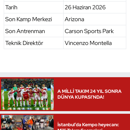
Tarih
26 Haziran 2026
Son Kamp Merkezi
Arizona
Son Antrenman
Carson Sports Park
Teknik Direktör
Vincenzo Montella
A MİLLİ TAKIM 24 YIL SONRA
DÜNYA KUPASI’NDA!
İstanbul’da Kempo heyecanı: