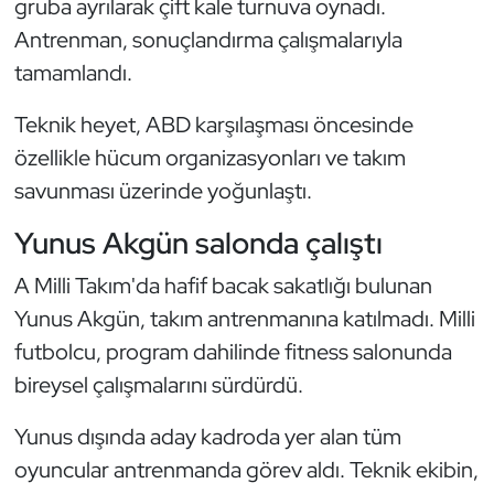
gruba ayrılarak çift kale turnuva oynadı.
Kempo
Antrenman, sonuçlandırma çalışmalarıyla
tamamlandı.
Kick Boks
Teknik heyet, ABD karşılaşması öncesinde
Kürek
özellikle hücum organizasyonları ve takım
savunması üzerinde yoğunlaştı.
Masa Tenisi
Yunus Akgün salonda çalıştı
Modern Pentatlon
A Milli Takım'da hafif bacak sakatlığı bulunan
Motor Sporları
Yunus Akgün, takım antrenmanına katılmadı. Milli
futbolcu, program dahilinde fitness salonunda
Muay Thai
bireysel çalışmalarını sürdürdü.
Okçuluk
Yunus dışında aday kadroda yer alan tüm
oyuncular antrenmanda görev aldı. Teknik ekibin,
Optimist