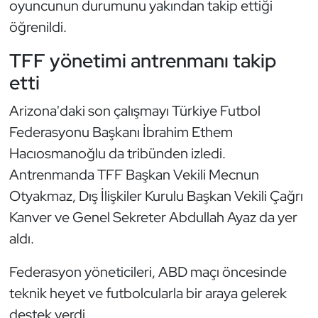
oyuncunun durumunu yakından takip ettiği
Oryantiring
öğrenildi.
TFF yönetimi antrenmanı takip
Özel Sporcular
etti
Paralimpik
Arizona'daki son çalışmayı Türkiye Futbol
Ragbi
Federasyonu Başkanı İbrahim Ethem
Hacıosmanoğlu da tribünden izledi.
Satranç
Antrenmanda TFF Başkan Vekili Mecnun
Otyakmaz, Dış İlişkiler Kurulu Başkan Vekili Çağrı
Su Topu
Kanver ve Genel Sekreter Abdullah Ayaz da yer
aldı.
Sualtı Sporları
Federasyon yöneticileri, ABD maçı öncesinde
Tekvando
teknik heyet ve futbolcularla bir araya gelerek
Tenis
destek verdi.