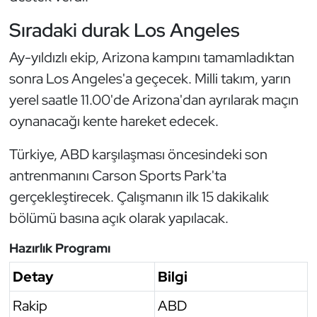
Sıradaki durak Los Angeles
Triatlon
Ay-yıldızlı ekip, Arizona kampını tamamladıktan
Voleybol
sonra Los Angeles'a geçecek. Milli takım, yarın
yerel saatle 11.00'de Arizona'dan ayrılarak maçın
Vücut Geliştirme Fitness
oynanacağı kente hareket edecek.
Wushu Kungfu
Türkiye, ABD karşılaşması öncesindeki son
Yelken
antrenmanını Carson Sports Park'ta
gerçekleştirecek. Çalışmanın ilk 15 dakikalık
Yüzme
bölümü basına açık olarak yapılacak.
Hazırlık Programı
Detay
Bilgi
Rakip
ABD