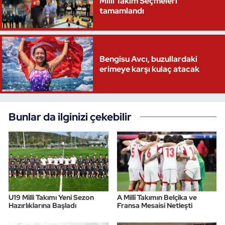
Milli Takım Seçmeleri
tamamlandı
Bengisu Avcı, buzullardaki
erimeye karşı kulaç atacak
Bunlar da ilginizi çekebilir
U19 Milli Takımı Yeni Sezon
A Millî Takımın Belçika ve
Hazırlıklarına Başladı
Fransa Mesaisi Netleşti