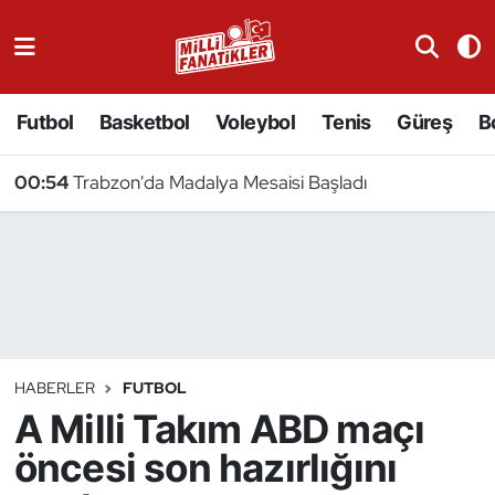
Atıcılık
Futbol
Basketbol
Voleybol
Tenis
Güreş
B
Atletizm
00:54
Trabzon'da Madalya Mesaisi Başladı
Badminton
Basketbol
Beyzbol
Bilardo
HABERLER
FUTBOL
A Milli Takım ABD maçı
Binicilik
öncesi son hazırlığını
Bisiklet