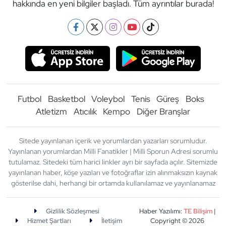
hakkında en yeni bilgiler başladı. Tüm ayrıntılar burada!
Futbol
Basketbol
Voleybol
Tenis
Güreş
Boks
Atletizm
Atıcılık
Kempo
Diğer Branşlar
Sitede yayınlanan içerik ve yorumlardan yazarları sorumludur.
Yayınlanan yorumlardan Milli Fanatikler | Milli Sporun Adresi sorumlu
tutulamaz. Sitedeki tüm harici linkler ayrı bir sayfada açılır. Sitemizde
yayınlanan haber, köşe yazıları ve fotoğraflar izin alınmaksızın kaynak
gösterilse dahi, herhangi bir ortamda kullanılamaz ve yayınlanamaz
Gizlilik Sözleşmesi
Haber Yazılımı:
TE Bilişim
|
Hizmet Şartları
İletişim
Copyright © 2026