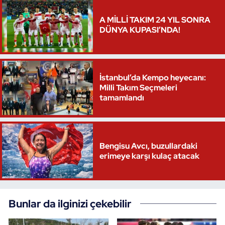
A MİLLİ TAKIM 24 YIL SONRA
DÜNYA KUPASI’NDA!
İstanbul’da Kempo heyecanı:
Milli Takım Seçmeleri
tamamlandı
Bengisu Avcı, buzullardaki
erimeye karşı kulaç atacak
Bunlar da ilginizi çekebilir