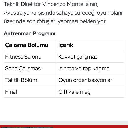
Teknik Direktör Vincenzo Montella'nın,
Triatlon
Avustralya karşısında sahaya süreceği oyun planı
üzerinde son rötuşları yapması bekleniyor.
Voleybol
Antrenman Programı
Vücut Geliştirme Fitness
Çalışma Bölümü
İçerik
Wushu Kungfu
Fitness Salonu
Kuvvet çalışması
Saha Çalışması
Isınma ve top kapma
Yelken
Taktik Bölüm
Oyun organizasyonları
Yüzme
Final
Çift kale maç