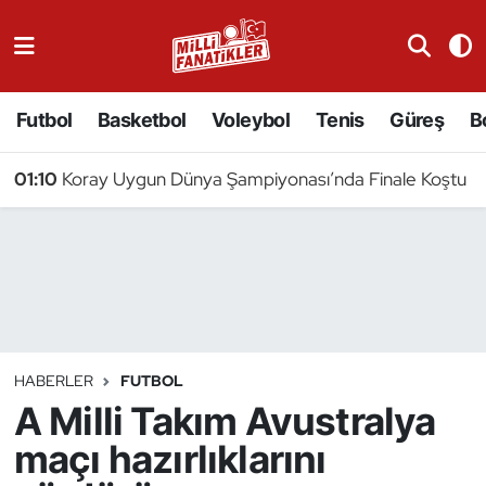
Atıcılık
Futbol
Basketbol
Voleybol
Tenis
Güreş
B
Atletizm
01:10
Koray Uygun Dünya Şampiyonası’nda Finale Koştu
Badminton
Basketbol
Beyzbol
Bilardo
HABERLER
FUTBOL
A Milli Takım Avustralya
Binicilik
maçı hazırlıklarını
Bisiklet