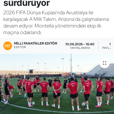
sürdürüyor
Bocce Bowling Dart
2026 FIFA Dünya Kupası'nda Avustralya ile
karşılaşacak A Milli Takım, Arizona'da çalışmalarına
Boks
devam ediyor. Montella yönetimindeki ekip ilk
maçına odaklandı.
Briç
MILLI FANATIKLER EDITÖR
10.06.2026 - 16:40
1
Buz Hokeyi
EDITÖR
YAYINLANMA
PAYLAŞ
Buz Pateni
Çim Hokeyi
Cimnastik
Curling
Dağcılık