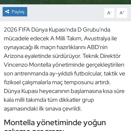
Paylaş
-
+
A
A
Dans Sporları
Dövüş Sanatı
2026 FIFA Dünya Kupası'nda D Grubu'nda
mücadele edecek A Milli Takım, Avustralya ile
E-Spor
oynayacağı ilk maçın hazırlıklarını ABD'nin
Arizona eyaletinde sürdürüyor. Teknik Direktör
Eskrim
Vincenzo Montella yönetiminde gerçekleştirilen
son antrenmanda ay-yıldızlı futbolcular, taktik ve
Futbol
fiziksel çalışmalarla maç temposunu artırdı.
Futsal
Dünya Kupası heyecanının başlamasına kısa süre
kala milli takımda tüm dikkatler grup
Genel
aşamasındaki ilk sınava çevrildi.
Golf
Montella yönetiminde yoğun