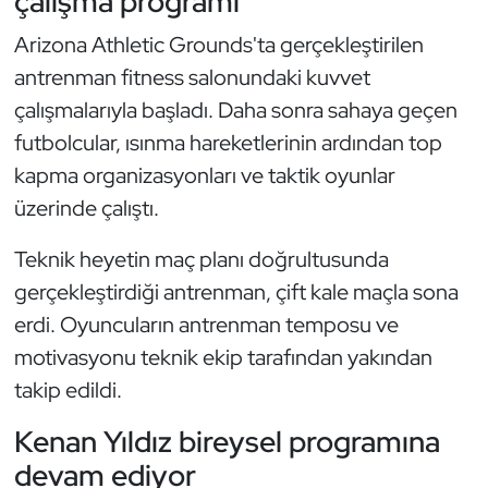
çalışma programı
Güreş
Arizona Athletic Grounds'ta gerçekleştirilen
Halter
antrenman fitness salonundaki kuvvet
çalışmalarıyla başladı. Daha sonra sahaya geçen
Hava Sporları
futbolcular, ısınma hareketlerinin ardından top
kapma organizasyonları ve taktik oyunlar
Hentbol
üzerinde çalıştı.
İşitme Engelli Sporcular
Teknik heyetin maç planı doğrultusunda
Judo ve Kuraş
gerçekleştirdiği antrenman, çift kale maçla sona
erdi. Oyuncuların antrenman temposu ve
Kano ve Rafting
motivasyonu teknik ekip tarafından yakından
takip edildi.
Karate
Kenan Yıldız bireysel programına
Kayak
devam ediyor