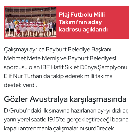
Oryantiring
Plaj Futbolu Milli
Takımı'nın aday
Özel Sporcular
kadrosu açıklandı
Paralimpik
Çalışmayı ayrıca Bayburt Belediye Başkanı
Ragbi
Mehmet Mete Memiş ve Bayburt Belediyesi
sporcusu olan IBF Hafif Sıklet Dünya Şampiyonu
Satranç
Elif Nur Turhan da takip ederek milli takıma
destek verdi.
Su Topu
Gözler Avustralya karşılaşmasında
Sualtı Sporları
D Grubu'ndaki ilk sınavına hazırlanan ay-yıldızlılar,
Tekvando
yarın yerel saatle 19.15'te gerçekleştireceği basına
kapalı antrenmanla çalışmalarını sürdürecek.
Tenis