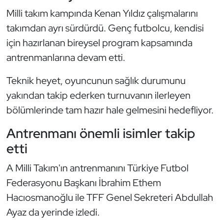
Kempo
Milli takım kampında Kenan Yıldız çalışmalarını
takımdan ayrı sürdürdü. Genç futbolcu, kendisi
Kick Boks
için hazırlanan bireysel program kapsamında
antrenmanlarına devam etti.
Kürek
Teknik heyet, oyuncunun sağlık durumunu
Masa Tenisi
yakından takip ederken turnuvanın ilerleyen
Modern Pentatlon
bölümlerinde tam hazır hale gelmesini hedefliyor.
Antrenmanı önemli isimler takip
Motor Sporları
etti
Muay Thai
A Milli Takım'ın antrenmanını Türkiye Futbol
Federasyonu Başkanı İbrahim Ethem
Okçuluk
Hacıosmanoğlu ile TFF Genel Sekreteri Abdullah
Optimist
Ayaz da yerinde izledi.