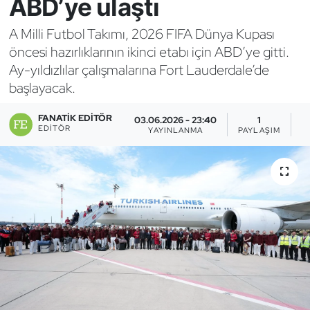
ABD’ye ulaştı
Bocce Bowling Dart
A Milli Futbol Takımı, 2026 FIFA Dünya Kupası
öncesi hazırlıklarının ikinci etabı için ABD’ye gitti.
Boks
Ay-yıldızlılar çalışmalarına Fort Lauderdale’de
başlayacak.
Briç
FANATIK EDITÖR
03.06.2026 - 23:40
1
Buz Hokeyi
EDITÖR
YAYINLANMA
PAYLAŞIM
G
Buz Pateni
Çim Hokeyi
Cimnastik
Curling
Dağcılık