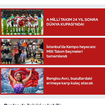
Triatlon
A MİLLİ TAKIM 24 YIL SONRA
Voleybol
DÜNYA KUPASI’NDA!
Vücut Geliştirme Fitness
Wushu Kungfu
İstanbul’da Kempo heyecanı:
Milli Takım Seçmeleri
tamamlandı
Yelken
Yüzme
Bengisu Avcı, buzullardaki
erimeye karşı kulaç atacak