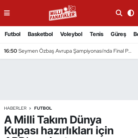
Atıcılık
Futbol
Basketbol
Voleybol
Tenis
Güreş
B
Atletizm
16:50
Seymen Özbaş Avrupa Şampiyonası'nda Final Peşinde
Badminton
Basketbol
Beyzbol
Bilardo
HABERLER
FUTBOL
A Milli Takım Dünya
Binicilik
Kupası hazırlıkları için
Bisiklet