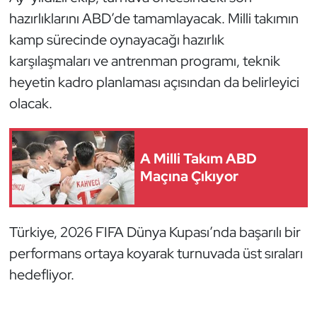
hazırlıklarını ABD’de tamamlayacak. Milli takımın
Oryantiring
kamp sürecinde oynayacağı hazırlık
Özel Sporcular
karşılaşmaları ve antrenman programı, teknik
heyetin kadro planlaması açısından da belirleyici
Paralimpik
olacak.
Ragbi
A Milli Takım ABD
Satranç
Maçına Çıkıyor
Su Topu
Türkiye, 2026 FIFA Dünya Kupası’nda başarılı bir
Sualtı Sporları
performans ortaya koyarak turnuvada üst sıraları
Tekvando
hedefliyor.
Tenis