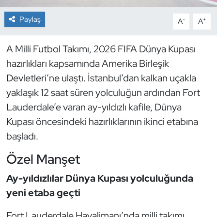
Paylaş
-
+
A
A
Dans Sporları
Dövüş Sanatı
A Milli Futbol Takımı, 2026 FIFA Dünya Kupası
hazırlıkları kapsamında Amerika Birleşik
E-Spor
Devletleri’ne ulaştı. İstanbul’dan kalkan uçakla
yaklaşık 12 saat süren yolculuğun ardından Fort
Eskrim
Lauderdale’e varan ay-yıldızlı kafile, Dünya
Kupası öncesindeki hazırlıklarının ikinci etabına
Futbol
başladı.
Futsal
Özel Manşet
Genel
Ay-yıldızlılar Dünya Kupası yolculuğunda
yeni etaba geçti
Golf
Fort Lauderdale Havalimanı’nda milli takımı,