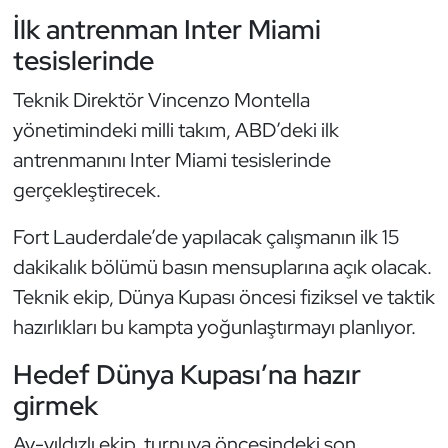
Kempo
İlk antrenman Inter Miami
tesislerinde
Kick Boks
Teknik Direktör Vincenzo Montella
Kürek
yönetimindeki milli takım, ABD’deki ilk
antrenmanını Inter Miami tesislerinde
Masa Tenisi
gerçekleştirecek.
Modern Pentatlon
Fort Lauderdale’de yapılacak çalışmanın ilk 15
dakikalık bölümü basın mensuplarına açık olacak.
Motor Sporları
Teknik ekip, Dünya Kupası öncesi fiziksel ve taktik
Muay Thai
hazırlıkları bu kampta yoğunlaştırmayı planlıyor.
Hedef Dünya Kupası’na hazır
Okçuluk
girmek
Optimist
Ay-yıldızlı ekip, turnuva öncesindeki son