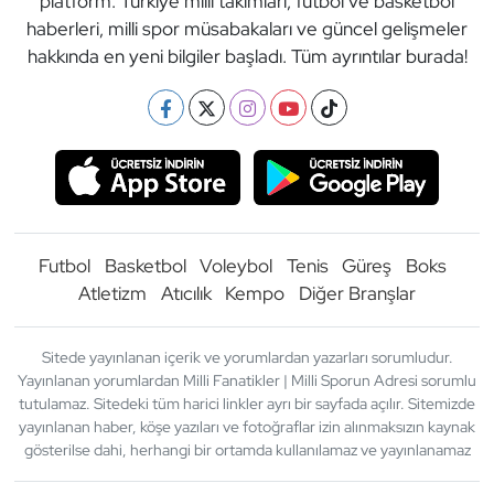
platform. Türkiye milli takımları, futbol ve basketbol
haberleri, milli spor müsabakaları ve güncel gelişmeler
hakkında en yeni bilgiler başladı. Tüm ayrıntılar burada!
Futbol
Basketbol
Voleybol
Tenis
Güreş
Boks
Atletizm
Atıcılık
Kempo
Diğer Branşlar
Sitede yayınlanan içerik ve yorumlardan yazarları sorumludur.
Yayınlanan yorumlardan Milli Fanatikler | Milli Sporun Adresi sorumlu
tutulamaz. Sitedeki tüm harici linkler ayrı bir sayfada açılır. Sitemizde
yayınlanan haber, köşe yazıları ve fotoğraflar izin alınmaksızın kaynak
gösterilse dahi, herhangi bir ortamda kullanılamaz ve yayınlanamaz