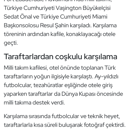
Güreş
Türkiye Cumhuriyeti Vaşington Büyükelçisi
Sedat Önal ve Türkiye Cumhuriyeti Miami
Halter
Başkonsolosu Resul Şahin karşıladı. Karşılama
Hava Sporları
töreninin ardından kafile, konaklayacağı otele
geçti.
Hentbol
Taraftarlardan coşkulu karşılama
İşitme Engelli Sporcular
Milli takım kafilesi, otel önünde toplanan Türk
taraftarların yoğun ilgisiyle karşılaştı. Ay-yıldızlı
Judo ve Kuraş
futbolcular, tezahüratlar eşliğinde otele giriş
Kano ve Rafting
yaparken taraftarlar da Dünya Kupası öncesinde
milli takıma destek verdi.
Karate
Karşılama sırasında futbolcular ve teknik heyet,
Kayak
taraftarlarla kısa süreli buluşarak fotoğraf çektirdi.