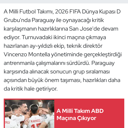
A Milli Futbol Takımı, 2026 FIFA Dünya Kupası D
Dans Sporları
Grubu'nda Paraguay ile oynayacağı kritik
Dövüş Sanatı
karşılaşmanın hazırlıklarına San Jose'de devam
ediyor. Turnuvadaki ikinci maçına çıkmaya
E-Spor
hazırlanan ay-yıldızlı ekip, teknik direktör
Vincenzo Montella yönetiminde gerçekleştirdiği
Eskrim
antrenmanla çalışmalarını sürdürdü. Paraguay
karşısında alınacak sonucun grup sıralaması
Futbol
açısından büyük önem taşıması, hazırlıkları daha
Futsal
da kritik hale getiriyor.
Genel
A Milli Takım ABD
Golf
Maçına Çıkıyor