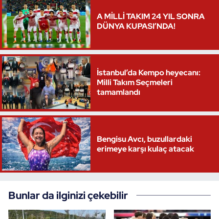
A MİLLİ TAKIM 24 YIL SONRA
DÜNYA KUPASI’NDA!
İstanbul’da Kempo heyecanı:
Milli Takım Seçmeleri
tamamlandı
Bengisu Avcı, buzullardaki
erimeye karşı kulaç atacak
Bunlar da ilginizi çekebilir