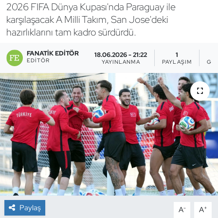
2026 FIFA Dünya Kupası'nda Paraguay ile
Bocce Bowling Dart
karşılaşacak A Milli Takım, San Jose'deki
hazırlıklarını tam kadro sürdürdü.
Boks
FANATIK EDITÖR
18.06.2026 - 21:22
1
EDITÖR
YAYINLANMA
PAYLAŞIM
GÖ
Briç
Buz Hokeyi
Buz Pateni
Çim Hokeyi
Cimnastik
Curling
Paylaş
-
+
A
A
Dağcılık