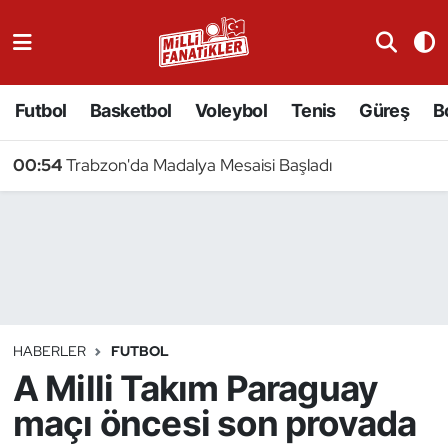
Atıcılık
Futbol
Basketbol
Voleybol
Tenis
Güreş
B
Atletizm
00:54
Trabzon'da Madalya Mesaisi Başladı
Badminton
Basketbol
Beyzbol
Bilardo
HABERLER
FUTBOL
A Milli Takım Paraguay
Binicilik
maçı öncesi son provada
Bisiklet