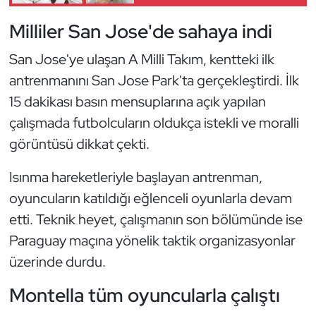
Güreş
Milliler San Jose'de sahaya indi
Halter
San Jose'ye ulaşan A Milli Takım, kentteki ilk
Hava Sporları
antrenmanını San Jose Park'ta gerçekleştirdi. İlk
15 dakikası basın mensuplarına açık yapılan
Hentbol
çalışmada futbolcuların oldukça istekli ve moralli
görüntüsü dikkat çekti.
İşitme Engelli Sporcular
Isınma hareketleriyle başlayan antrenman,
Judo ve Kuraş
oyuncuların katıldığı eğlenceli oyunlarla devam
etti. Teknik heyet, çalışmanın son bölümünde ise
Kano ve Rafting
Paraguay maçına yönelik taktik organizasyonlar
Karate
üzerinde durdu.
Montella tüm oyuncularla çalıştı
Kayak