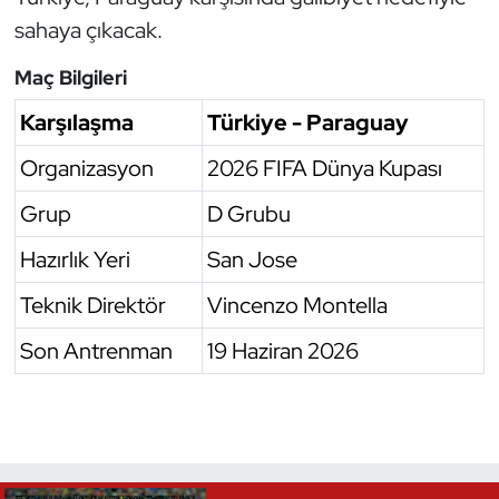
sahaya çıkacak.
Triatlon
Maç Bilgileri
Voleybol
Karşılaşma
Türkiye - Paraguay
Vücut Geliştirme Fitness
Organizasyon
2026 FIFA Dünya Kupası
Grup
D Grubu
Wushu Kungfu
Hazırlık Yeri
San Jose
Yelken
Teknik Direktör
Vincenzo Montella
Yüzme
Son Antrenman
19 Haziran 2026