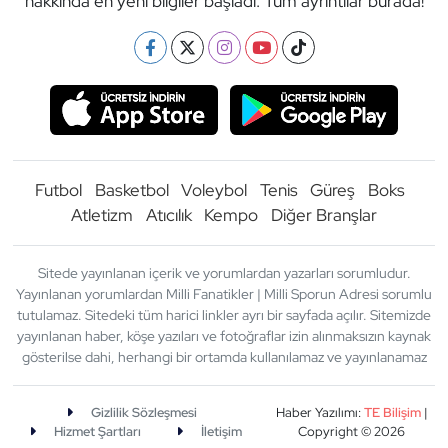
hakkında en yeni bilgiler başladı. Tüm ayrıntılar burada!
Futbol
Basketbol
Voleybol
Tenis
Güreş
Boks
Atletizm
Atıcılık
Kempo
Diğer Branşlar
Sitede yayınlanan içerik ve yorumlardan yazarları sorumludur.
Yayınlanan yorumlardan Milli Fanatikler | Milli Sporun Adresi sorumlu
tutulamaz. Sitedeki tüm harici linkler ayrı bir sayfada açılır. Sitemizde
yayınlanan haber, köşe yazıları ve fotoğraflar izin alınmaksızın kaynak
gösterilse dahi, herhangi bir ortamda kullanılamaz ve yayınlanamaz
Gizlilik Sözleşmesi
Haber Yazılımı:
TE Bilişim
|
Hizmet Şartları
İletişim
Copyright © 2026