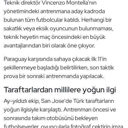
Teknik direktör Vincenzo Montella'nın
Kempo
yönetimindeki antrenmana aday kadroda
bulunan tüm futbolcular katıldı. Herhangi bir
Kick Boks
sakatlık veya eksik oyuncunun bulunmaması,
Kürek
teknik heyetin maç öncesindeki en büyük
avantajlarından biri olarak öne çıkıyor.
Masa Tenisi
Paraguay karşısında sahaya çıkacak ilk 11'in
Modern Pentatlon
şekillenmeye başladığı belirtilirken, son taktik
prova bir sonraki antrenmanda yapılacak.
Motor Sporları
Taraftarlardan millilere yoğun ilgi
Muay Thai
Ay-yıldızlı ekip, San Jose'de Türk taraftarların
Okçuluk
yoğun ilgisiyle karşılaştı. Antrenman öncesi ve
sonrasında takım otobüsünü bekleyen
Optimist
futbolseverler, oyuncularla fotoğraf çektirip imza