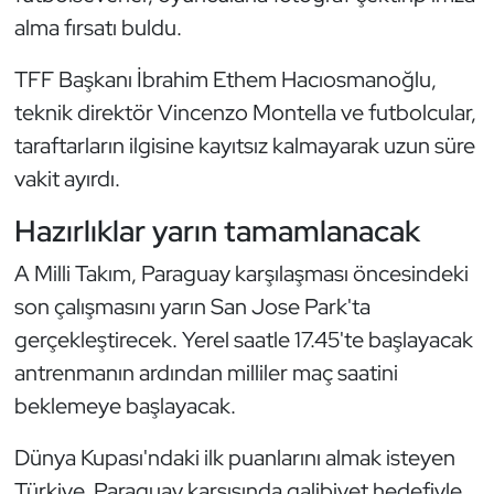
alma fırsatı buldu.
Oryantiring
TFF Başkanı İbrahim Ethem Hacıosmanoğlu,
Özel Sporcular
teknik direktör Vincenzo Montella ve futbolcular,
taraftarların ilgisine kayıtsız kalmayarak uzun süre
Paralimpik
vakit ayırdı.
Ragbi
Hazırlıklar yarın tamamlanacak
Satranç
A Milli Takım, Paraguay karşılaşması öncesindeki
son çalışmasını yarın San Jose Park'ta
Su Topu
gerçekleştirecek. Yerel saatle 17.45'te başlayacak
Sualtı Sporları
antrenmanın ardından milliler maç saatini
beklemeye başlayacak.
Tekvando
Dünya Kupası'ndaki ilk puanlarını almak isteyen
Tenis
Türkiye, Paraguay karşısında galibiyet hedefiyle