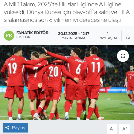
A Millî Takım, 2025’te Uluslar Ligi’nde A Ligi’ne
Bocce Bowling Dart
yükseldi, Dünya Kupası için play-off’a kaldı ve FIFA
sıralamasında son 8 yılın en iyi derecesine ulaştı.
Boks
FANATIK EDITÖR
30.12.2025 - 12:17
1
EDITÖR
YAYINLANMA
PAYLAŞIM
GÖS
Briç
Buz Hokeyi
Buz Pateni
Çim Hokeyi
Cimnastik
Curling
Paylaş
-
+
A
A
Dağcılık