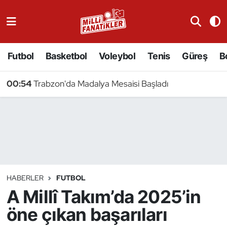
Atıcılık
Futbol
Basketbol
Voleybol
Tenis
Güreş
B
Atletizm
00:54
Trabzon'da Madalya Mesaisi Başladı
Badminton
Basketbol
Beyzbol
Bilardo
HABERLER
FUTBOL
A Millî Takım’da 2025’in
Binicilik
öne çıkan başarıları
Bisiklet