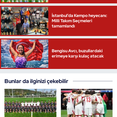
İstanbul’da Kempo heyecanı:
Milli Takım Seçmeleri
tamamlandı
Bengisu Avcı, buzullardaki
erimeye karşı kulaç atacak
Bunlar da ilginizi çekebilir