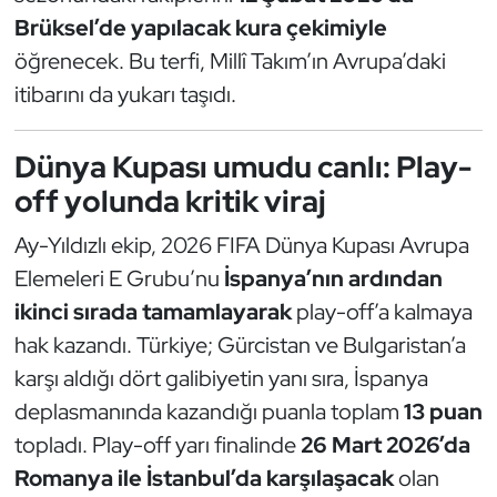
Kempo
Brüksel’de yapılacak kura çekimiyle
öğrenecek. Bu terfi, Millî Takım’ın Avrupa’daki
Kick Boks
itibarını da yukarı taşıdı.
Kürek
Dünya Kupası umudu canlı: Play-
Masa Tenisi
off yolunda kritik viraj
Ay-Yıldızlı ekip, 2026 FIFA Dünya Kupası Avrupa
Modern Pentatlon
Elemeleri E Grubu’nu
İspanya’nın ardından
Motor Sporları
ikinci sırada tamamlayarak
play-off’a kalmaya
hak kazandı. Türkiye; Gürcistan ve Bulgaristan’a
Muay Thai
karşı aldığı dört galibiyetin yanı sıra, İspanya
deplasmanında kazandığı puanla toplam
13 puan
Okçuluk
topladı. Play-off yarı finalinde
26 Mart 2026’da
Optimist
Romanya ile İstanbul’da karşılaşacak
olan