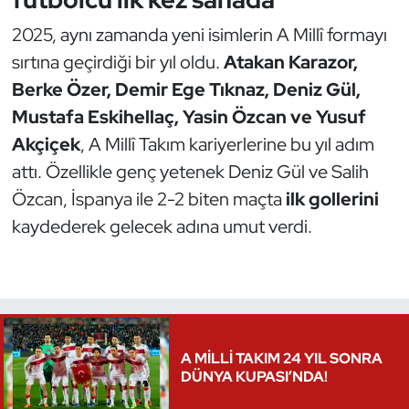
2025, aynı zamanda yeni isimlerin A Millî formayı
sırtına geçirdiği bir yıl oldu.
Atakan Karazor,
Berke Özer, Demir Ege Tıknaz, Deniz Gül,
Mustafa Eskihellaç, Yasin Özcan ve Yusuf
Akçiçek
, A Millî Takım kariyerlerine bu yıl adım
attı. Özellikle genç yetenek Deniz Gül ve Salih
Özcan, İspanya ile 2-2 biten maçta
ilk gollerini
kaydederek gelecek adına umut verdi.
A MİLLİ TAKIM 24 YIL SONRA
DÜNYA KUPASI’NDA!