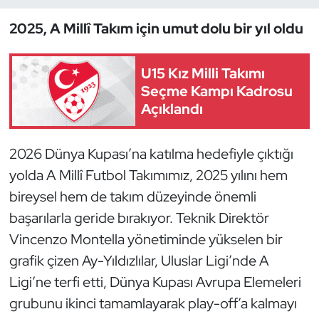
2025, A Millî Takım için umut dolu bir yıl oldu
Dans Sporları
Dövüş Sanatı
U15 Kız Milli Takımı
Seçme Kampı Kadrosu
E-Spor
Açıklandı
Eskrim
2026 Dünya Kupası’na katılma hedefiyle çıktığı
yolda A Millî Futbol Takımımız, 2025 yılını hem
Futbol
bireysel hem de takım düzeyinde önemli
Futsal
başarılarla geride bırakıyor. Teknik Direktör
Vincenzo Montella yönetiminde yükselen bir
Genel
grafik çizen Ay-Yıldızlılar, Uluslar Ligi’nde A
Ligi’ne terfi etti, Dünya Kupası Avrupa Elemeleri
Golf
grubunu ikinci tamamlayarak play-off’a kalmayı