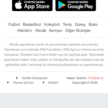
Futbol
Basketbol
Voleybol
Tenis
Güreş
Boks
Atletizm
Atıcılık
Kempo
Diğer Branşlar
Sitede yayınlanan içerik ve yorumlardan yazarları sorumludur.
Yayınlanan yorumlardan Milli Fanatikler | Milli Sporun Adresi sorumlu
tutulamaz. Sitedeki tüm harici linkler ayrı bir sayfada açılır. Sitemizde
yayınlanan haber, köşe yazıları ve fotoğraflar izin alınmaksızın kaynak
gösterilse dahi, herhangi bir ortamda kullanılamaz ve yayınlanamaz
Gizlilik Sözleşmesi
Haber Yazılımı:
TE Bilişim
|
Hizmet Şartları
İletişim
Copyright © 2026