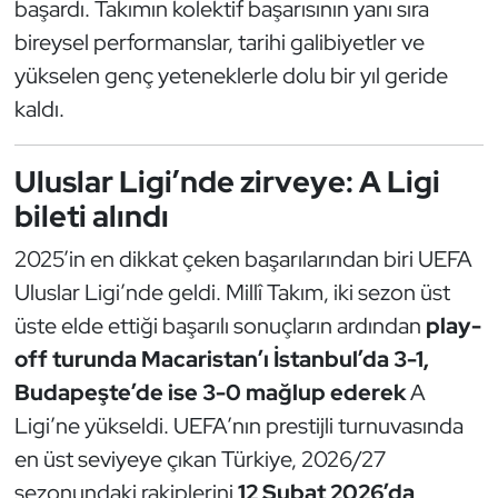
başardı. Takımın kolektif başarısının yanı sıra
Güreş
bireysel performanslar, tarihi galibiyetler ve
Halter
yükselen genç yeteneklerle dolu bir yıl geride
kaldı.
Hava Sporları
Uluslar Ligi’nde zirveye: A Ligi
Hentbol
bileti alındı
İşitme Engelli Sporcular
2025’in en dikkat çeken başarılarından biri UEFA
Uluslar Ligi’nde geldi. Millî Takım, iki sezon üst
Judo ve Kuraş
üste elde ettiği başarılı sonuçların ardından
play-
Kano ve Rafting
off turunda Macaristan’ı İstanbul’da 3-1,
Budapeşte’de ise 3-0 mağlup ederek
A
Karate
Ligi’ne yükseldi. UEFA’nın prestijli turnuvasında
en üst seviyeye çıkan Türkiye, 2026/27
Kayak
sezonundaki rakiplerini
12 Şubat 2026’da