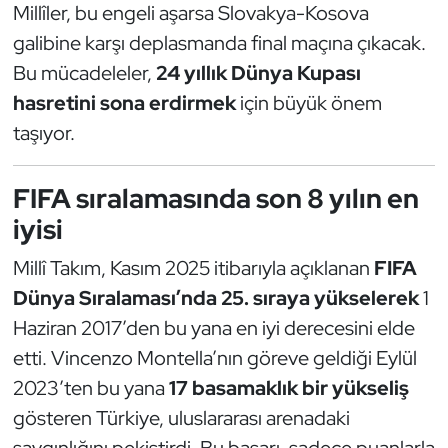
Millîler, bu engeli aşarsa Slovakya-Kosova
Oryantiring
galibine karşı deplasmanda final maçına çıkacak.
Bu mücadeleler,
24 yıllık Dünya Kupası
Özel Sporcular
hasretini sona erdirmek
için büyük önem
taşıyor.
Paralimpik
Ragbi
FIFA sıralamasında son 8 yılın en
iyisi
Satranç
Millî Takım, Kasım 2025 itibarıyla açıklanan
FIFA
Su Topu
Dünya Sıralaması’nda 25. sıraya yükselerek
1
Haziran 2017’den bu yana en iyi derecesini elde
Sualtı Sporları
etti. Vincenzo Montella’nın göreve geldiği Eylül
Tekvando
2023’ten bu yana
17 basamaklık bir yükseliş
gösteren Türkiye, uluslararası arenadaki
Tenis