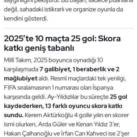
saygınlığını pekiştirdi. Bu başarı, sadece puanlarla
değil, sahadaki istikrarlı ve organize oyunla da
Triatlon
kendini gösterdi.
Voleybol
2025’te 10 maçta 25 gol: Skora
Vücut Geliştirme Fitness
katkı geniş tabanlı
Wushu Kungfu
Millî Takım, 2025 boyunca oynadığı 10
karşılaşmada
7 galibiyet, 1 beraberlik ve 2
Yelken
mağlubiyet
aldı. Resmî maçlardaki tek yenilgi,
FIFA sıralamasının 1 numarası olan İspanya
Yüzme
karşısında geldi. Ay-Yıldızlılar bu süreçte
25 gol
kaydederken, 13 farklı oyuncu skora katkı
sundu.
Kerem Aktürkoğlu 4 golle yılın en skorer
ismi olurken, Arda Güler ve Kenan Yıldız 3’er,
Hakan Çalhanoğlu ve İrfan Can Kahveci ise 2’şer