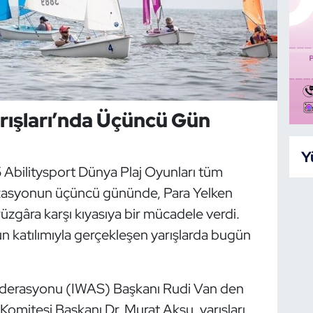
rışları’nda Üçüncü Gün
Y
Abilitysport Dünya Plaj Oyunları tüm
zasyonun üçüncü gününde, Para Yelken
rüzgâra karşı kıyasıya bir mücadele verdi.
 katılımıyla gerçekleşen yarışlarda bugün
ederasyonu (IWAS) Başkanı Rudi Van den
 Komitesi Başkanı Dr. Murat Aksu, yarışları