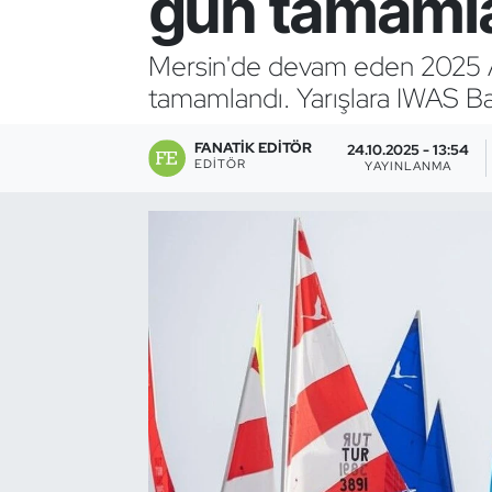
gün tamaml
Bocce Bowling Dart
Mersin'de devam eden 2025 Abi
tamamlandı. Yarışlara IWAS Baş
Boks
FANATIK EDITÖR
Briç
24.10.2025 - 13:54
EDITÖR
YAYINLANMA
Buz Hokeyi
Buz Pateni
Çim Hokeyi
Cimnastik
Curling
Dağcılık