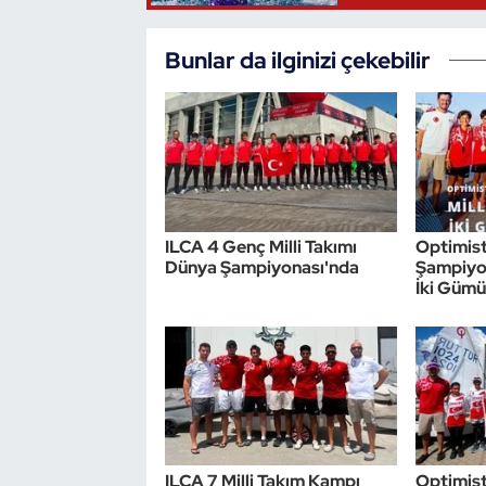
Triatlon
Bunlar da ilginizi çekebilir
Voleybol
Vücut Geliştirme Fitness
Wushu Kungfu
ILCA 4 Genç Milli Takımı
Optimis
Yelken
Dünya Şampiyonası'nda
Şampiyon
İki Gümü
Yüzme
ILCA 7 Milli Takım Kampı
Optimist