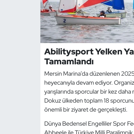
Dans Sporları
Dövüş Sanatı
E-Spor
Abilitysport Yelken Ya
Tamamlandı
Eskrim
Mersin Marina’da düzenlenen 2025 
Futbol
heyecanıyla devam ediyor. Organi
Futsal
yarışlarında sporcular bir kez daha 
Dokuz ülkeden toplam 18 sporcunun
Genel
önemli bir ziyaret de gerçekleşti.
Golf
Dünya Bedensel Engelliler Spor F
Abbeele ile Türkiye Milli Paralimpik