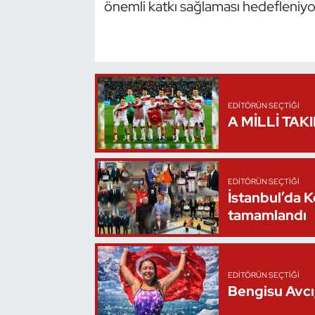
önemli katkı sağlaması hedefleniyo
Oryantiring
Özel Sporcular
Paralimpik
EDITÖRÜN SEÇTIĞI
A MİLLİ TAK
Ragbi
Satranç
EDITÖRÜN SEÇTIĞI
İstanbul’da 
Su Topu
tamamlandı
Sualtı Sporları
Tekvando
EDITÖRÜN SEÇTIĞI
Bengisu Avcı,
Tenis