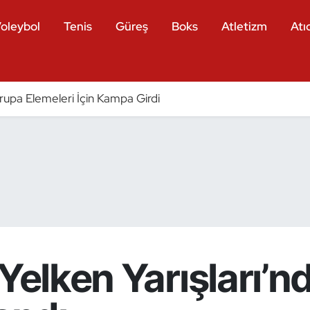
oleybol
Tenis
Güreş
Boks
Atletizm
Atıc
vrupa Elemeleri İçin Kampa Girdi
 Yelken Yarışları’