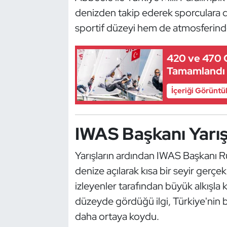
Güreş
denizden takip ederek sporculara d
sportif düzeyi hem de atmosferinde
Halter
Hava Sporları
420 ve 470 
Tamamlandı
Hentbol
İçeriği Görüntü
İşitme Engelli Sporcular
IWAS Başkanı Yarış
Judo ve Kuraş
Yarışların ardından IWAS Başkanı Ru
Kano ve Rafting
denize açılarak kısa bir seyir gerçe
Karate
izleyenler tarafından büyük alkışla 
düzeyde gördüğü ilgi, Türkiye'nin bu
Kayak
daha ortaya koydu.