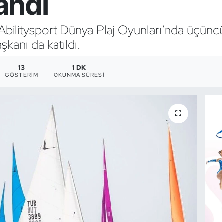
andı
litysport Dünya Plaj Oyunları’nda üçüncü 
kanı da katıldı.
13
1 DK
GÖSTERIM
OKUNMA SÜRESI