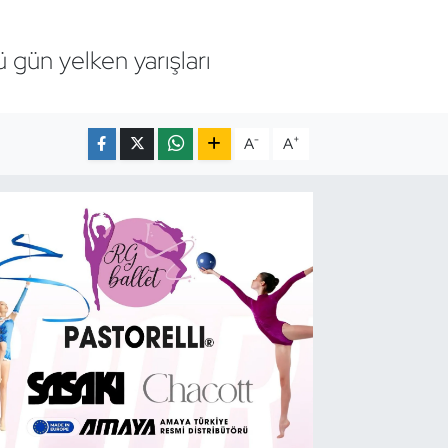
gün yelken yarışları
-
+
A
A