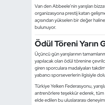
Kempo
Van den Abbeele’nin yarışları bizz
organizasyona prestij katan gelişmel
Kick Boks
açısından yükselen bir değer haline
bulunuyor.
Kürek
Masa Tenisi
Ödül Töreni Yarın 
Modern Pentatlon
Üçüncü gün yarışlarının tamamlanmas
yapılacak olan ödül törenine çevr
Motor Sporları
giren sporculara madalyaları takdi
yabancı sporseverlerin ilgisiyle do
Muay Thai
Türkiye Yelken Federasyonu, yarışlar
Okçuluk
antrenörlere teşekkür ederek, tüm s
elde edilen bu uluslararası deneyi
Optimist