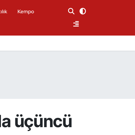
ılık
Kempo
nda üçüncü