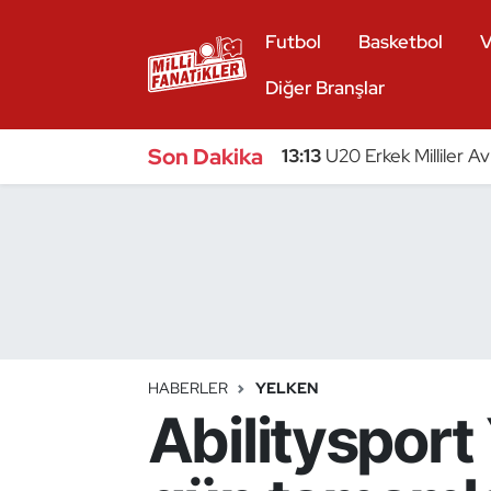
Futbol
Basketbol
V
Atıcılık
Diğer Branşlar
Atletizm
Son Dakika
13:13
U20 Erkek Milliler A
Badminton
Basketbol
Beyzbol
Bilardo
HABERLER
YELKEN
Abilitysport
Binicilik
Bisiklet