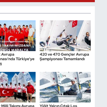
t Avrupa
420 ve 470 Gençler Avrupa
ası'nda Türkiye'ye
Şampiyonası Tamamlandı
ş
 Milli Takımı Avrupa
Yiğit Yalçın Çıtak Los