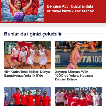
Bengisu Avcı, buzullardaki
erimeye karşı kulaç atacak
Bunlar da ilginizi çekebilir
45+ Kadın Tenis Millileri Dünya
Zeynep Sönmez WTA
Şampiyonası'nda İlk 8'de
1000'de Yoluna Kayıpsız
Devam Ediyor