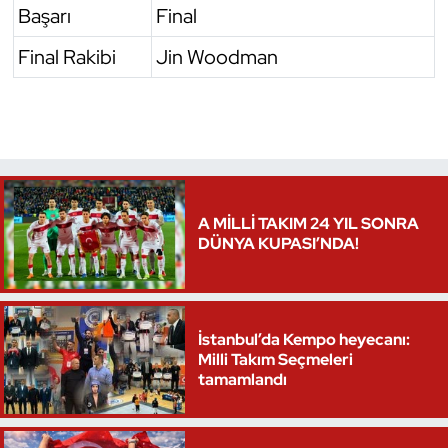
Başarı
Final
Triatlon
Final Rakibi
Jin Woodman
Voleybol
Vücut Geliştirme Fitness
Wushu Kungfu
A MİLLİ TAKIM 24 YIL SONRA
Yelken
DÜNYA KUPASI’NDA!
Yüzme
İstanbul’da Kempo heyecanı:
Milli Takım Seçmeleri
tamamlandı