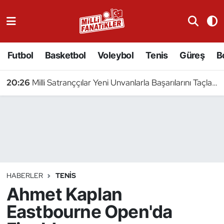
Atıcılık
Futbol
Basketbol
Voleybol
Tenis
Güreş
B
Atletizm
20:26
Milli Satranççılar Yeni Unvanlarla Başarılarını Taçlandırdı
Badminton
Basketbol
Beyzbol
Bilardo
HABERLER
TENIS
Ahmet Kaplan
Binicilik
Eastbourne Open'da
Bisiklet