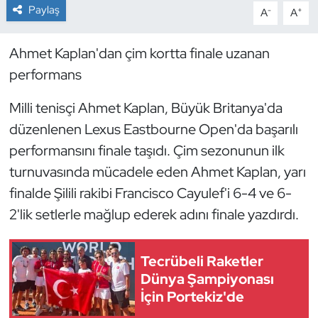
Paylaş
-
+
A
A
Dans Sporları
Ahmet Kaplan'dan çim kortta finale uzanan
Dövüş Sanatı
performans
E-Spor
Milli tenisçi Ahmet Kaplan, Büyük Britanya'da
düzenlenen Lexus Eastbourne Open'da başarılı
Eskrim
performansını finale taşıdı. Çim sezonunun ilk
turnuvasında mücadele eden Ahmet Kaplan, yarı
Futbol
finalde Şilili rakibi Francisco Cayulef'i 6-4 ve 6-
2'lik setlerle mağlup ederek adını finale yazdırdı.
Futsal
Genel
Tecrübeli Raketler
Dünya Şampiyonası
Golf
İçin Portekiz'de