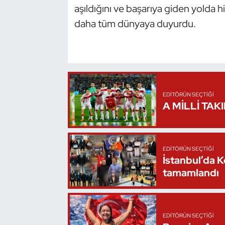
aşıldığını ve başarıya giden yolda hiç
Triatlon
daha tüm dünyaya duyurdu.
Voleybol
Vücut Geliştirme Fitness
EDITÖRÜN SEÇTIĞI
Wushu Kungfu
A MİLLİ TAK
Yelken
Yüzme
EDITÖRÜN SEÇTIĞI
İstanbul’da 
tamamlandı
EDITÖRÜN SEÇTIĞI