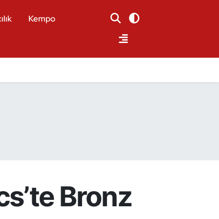
ılık
Kempo
s’te Bronz