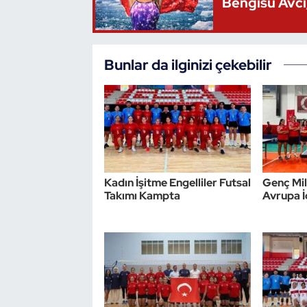
Bengisu Avcı,
Bunlar da ilginizi çekebilir
Kadın İşitme Engelliler Futsal
Genç Mil
Takımı Kampta
Avrupa İ