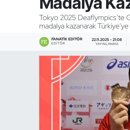
Madalya Ka
Bocce Bowling Dart
Tokyo 2025 Deaflympics’te G
madalya kazanarak Türkiye’ye 
Boks
FANATIK EDITÖR
Briç
22.11.2025 - 21:08
EDITÖR
YAYINLANMA
Buz Hokeyi
Buz Pateni
Çim Hokeyi
Cimnastik
Curling
Dağcılık