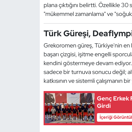
plana çıktığını belirtti. Özellikle 
Kempo
"mükemmel zamanlama" ve "soğukkanl
Kick Boks
Türk Güreşi, Deaflymp
Kürek
Grekoromen güreş, Türkiye'nin en baş
Masa Tenisi
başarı çizgisi, işitme engelli sporc
kendini göstermeye devam ediyor.
Modern Pentatlon
sadece bir turnuva sonucu değil; a
katkısının ve sistemli çalışmanın bir
Motor Sporları
Muay Thai
Genç Erkek F
Girdi
Okçuluk
İçeriği Görüntü
Optimist