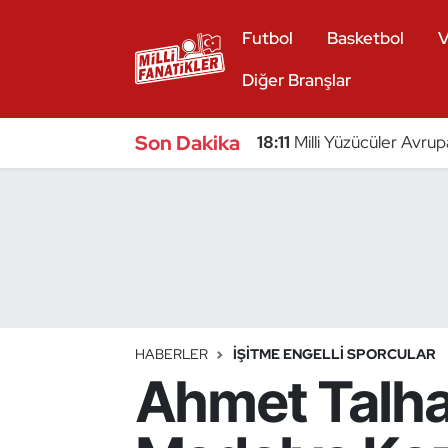
Futbol
Basketbol
V
Atıcılık
Diğer Branşlar
Atletizm
Son Dakika
18:11
Milli Yüzücüler Avrup
Badminton
Basketbol
Beyzbol
Bilardo
HABERLER
İŞITME ENGELLI SPORCULAR
Ahmet Talha
Binicilik
Bisiklet