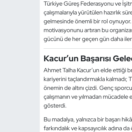
Türkiye Güreş Federasyonu ve İşit
Oryantiring
çalışmalarıyla yürütülen hazırlık süre
gelmesinde önemli bir rol oynuyor.
Özel Sporcular
motivasyonunu artıran bu organizasy
gücünü de her geçen gün daha ileri
Paralimpik
Ragbi
Kacur’un Başarısı Gele
Satranç
Ahmet Talha Kacur’un elde ettiği b
kariyerini taçlandırmakla kalmadı; T
Su Topu
önemin de altını çizdi. Genç sporcula
çalışmanın ve yılmadan mücadele 
Sualtı Sporları
gösterdi.
Tekvando
Bu madalya, yalnızca bir başarı hik
farkındalık ve kapsayıcılık adına da
Tenis