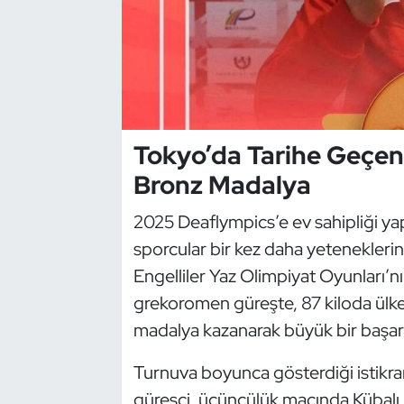
Dans Sporları
Dövüş Sanatı
E-Spor
Tokyo’da Tarihe Geçen
Bronz Madalya
Eskrim
2025 Deaflympics’e ev sahipliği y
Futbol
sporcular bir kez daha yeteneklerin
Futsal
Engelliler Yaz Olimpiyat Oyunları’n
grekoromen güreşte, 87 kiloda ülk
Genel
madalya kazanarak büyük bir başarı
Golf
Turnuva boyunca gösterdiği istikrarl
güreşçi, üçüncülük maçında Kübalı 