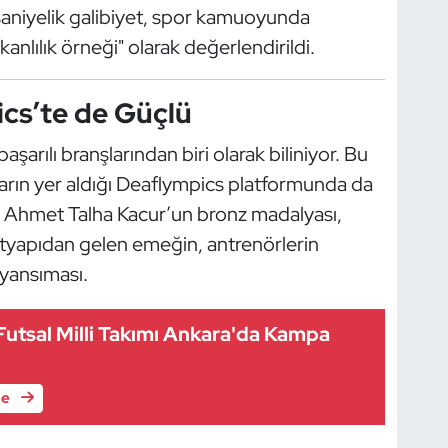
30 saniyelik galibiyet, spor kamuoyunda
ılık örneği" olarak değerlendirildi.
ics’te de Güçlü
arılı branşlarından biri olarak biliniyor. Bu
uların yer aldığı Deaflympics platformunda da
 Ahmet Talha Kacur’un bronz madalyası,
ltyapıdan gelen emeğin, antrenörlerin
 yansıması.
utsal Milli Takımı Ankara'da Kampa
le