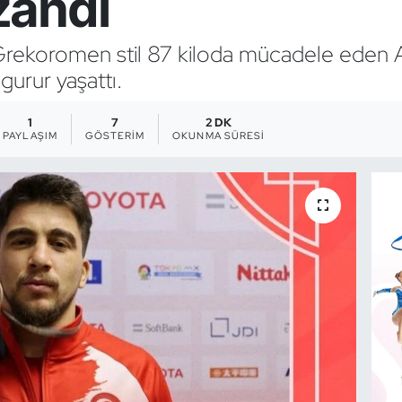
zandı
rekoromen stil 87 kiloda mücadele eden A
gurur yaşattı.
1
7
2 DK
PAYLAŞIM
GÖSTERIM
OKUNMA SÜRESI