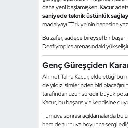
Güreş
daha yeni başlamışken, Kacur adet
saniyede teknik üstünlük sağla
Halter
madalyayı Türkiye’nin hanesine yazd
Hava Sporları
Bu zafer, sadece bireysel bir başar
Deaflympics arenasındaki yükselişin
Hentbol
İşitme Engelli Sporcular
Genç Güreşçiden Karar
Judo ve Kuraş
Ahmet Talha Kacur, elde ettiği bu 
de yıldız isimlerinden biri olacağının
Kano ve Rafting
tarafından uzun süredir büyük potan
Kacur, bu başarısıyla kendisine du
Karate
Turnuva sonrası açıklamalarda bulun
Kayak
hem de turnuva boyunca sergilediği 