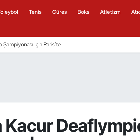
oleybol
Tenis
Güreş
Boks
Atletizm
Atıc
a Şampiyonası İçin Paris’te
 Kacur Deaflympic