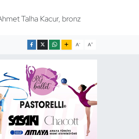
hmet Talha Kacur, bronz
-
+
A
A