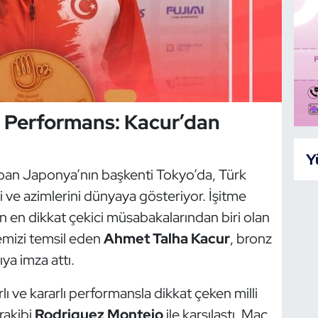
 Performans: Kacur’dan
Y
apan Japonya’nın başkenti Tokyo’da, Türk
i ve azimlerini dünyaya gösteriyor. İşitme
ın en dikkat çekici müsabakalarından biri olan
emizi temsil eden
Ahmet Talha Kacur
, bronz
ya imza attı.
ı ve kararlı performansla dikkat çeken milli
rakibi
Rodriguez Montejo
ile karşılaştı. Maç