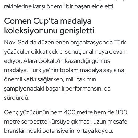
rakiplerine karşı önemli bir başarı elde etti.
Kempo
Comen Cup'ta madalya
Kick Boks
koleksiyonunu genişletti
Kürek
Novi Sad'da düzenlenen organizasyonda Türk
yüzücüler dikkat çekici sonuçlar almaya devam
Masa Tenisi
ediyor. Alara Gökalp'in kazandığı gümüş
Modern Pentatlon
madalya, Türkiye'nin toplam madalya sayısına
önemli katkı sağlarken, milli takımın
Motor Sporları
şampiyonadaki başarılı performansını da
sürdürdü.
Muay Thai
Genç yüzücünün hem 400 metre hem de 800
Okçuluk
metre serbestte kürsüye çıkması, uzun mesafe
branşlarındaki potansiyelini ortaya koydu.
Optimist