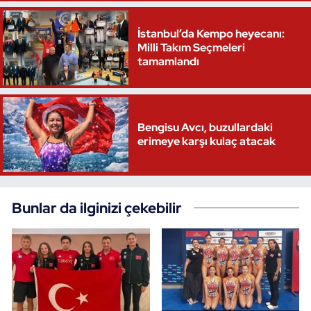
İstanbul’da Kempo heyecanı:
Milli Takım Seçmeleri
tamamlandı
Bengisu Avcı, buzullardaki
erimeye karşı kulaç atacak
Bunlar da ilginizi çekebilir