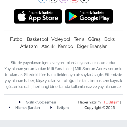
Futbol
Basketbol
Voleybol
Tenis
Güreş
Boks
Atletizm
Atıcılık
Kempo
Diğer Branşlar
Sitede yayınlanan içerik ve yorumlardan yazarları sorumludur.
Yayınlanan yorumlardan Milli Fanatikler | Milli Sporun Adresi sorumlu
tutulamaz. Sitedeki tüm harici linkler ayrı bir sayfada açılır. Sitemizde
yayınlanan haber, köşe yazıları ve fotoğraflar izin alınmaksızın kaynak
gösterilse dahi, herhangi bir ortamda kullanılamaz ve yayınlanamaz
Gizlilik Sözleşmesi
Haber Yazılımı:
TE Bilişim
|
Hizmet Şartları
İletişim
Copyright © 2026