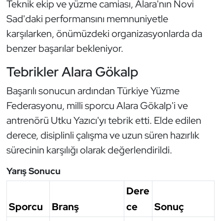
Teknik ekip ve yüzme camiası, Alara'nın Novi
Sad'daki performansını memnuniyetle
Triatlon
karşılarken, önümüzdeki organizasyonlarda da
Voleybol
benzer başarılar bekleniyor.
Tebrikler Alara Gökalp
Vücut Geliştirme Fitness
Başarılı sonucun ardından Türkiye Yüzme
Wushu Kungfu
Federasyonu, milli sporcu Alara Gökalp'i ve
antrenörü Utku Yazıcı'yı tebrik etti. Elde edilen
Yelken
derece, disiplinli çalışma ve uzun süren hazırlık
Yüzme
sürecinin karşılığı olarak değerlendirildi.
Yarış Sonucu
Dere
Sporcu
Branş
ce
Sonuç