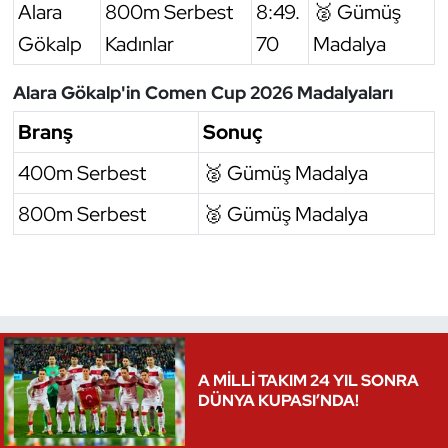
Alara
800m Serbest
8:49.
🥈 Gümüş
Gökalp
Kadınlar
70
Madalya
Alara Gökalp'in Comen Cup 2026 Madalyaları
Branş
Sonuç
400m Serbest
🥈 Gümüş Madalya
800m Serbest
🥈 Gümüş Madalya
A MİLLİ TAKIM 24 YIL SONRA
DÜNYA KUPASI’NDA!