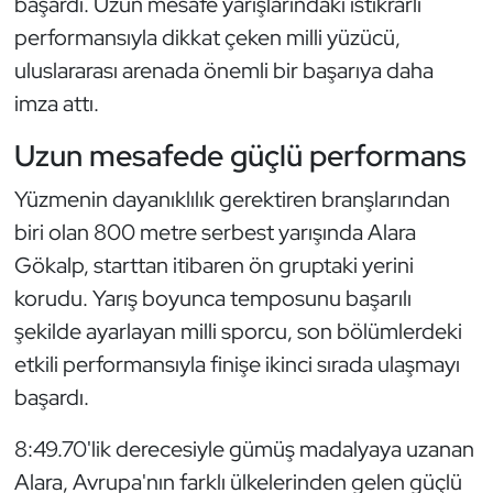
başardı. Uzun mesafe yarışlarındaki istikrarlı
Güreş
performansıyla dikkat çeken milli yüzücü,
Halter
uluslararası arenada önemli bir başarıya daha
imza attı.
Hava Sporları
Uzun mesafede güçlü performans
Hentbol
Yüzmenin dayanıklılık gerektiren branşlarından
biri olan 800 metre serbest yarışında Alara
İşitme Engelli Sporcular
Gökalp, starttan itibaren ön gruptaki yerini
Judo ve Kuraş
korudu. Yarış boyunca temposunu başarılı
şekilde ayarlayan milli sporcu, son bölümlerdeki
Kano ve Rafting
etkili performansıyla finişe ikinci sırada ulaşmayı
başardı.
Karate
8:49.70'lik derecesiyle gümüş madalyaya uzanan
Kayak
Alara, Avrupa'nın farklı ülkelerinden gelen güçlü