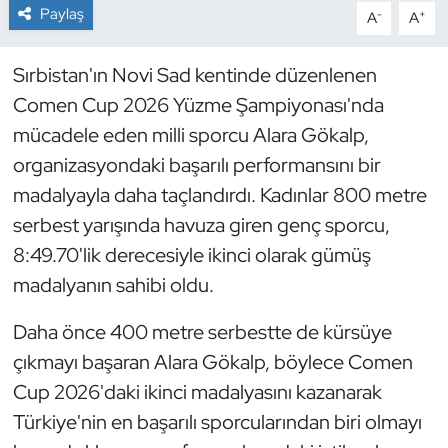
Paylaş
-
+
A
A
Dans Sporları
Sırbistan'ın Novi Sad kentinde düzenlenen
Dövüş Sanatı
Comen Cup 2026 Yüzme Şampiyonası'nda
mücadele eden milli sporcu Alara Gökalp,
E-Spor
organizasyondaki başarılı performansını bir
madalyayla daha taçlandırdı. Kadınlar 800 metre
Eskrim
serbest yarışında havuza giren genç sporcu,
Futbol
8:49.70'lik derecesiyle ikinci olarak gümüş
madalyanın sahibi oldu.
Futsal
Daha önce 400 metre serbestte de kürsüye
Genel
çıkmayı başaran Alara Gökalp, böylece Comen
Cup 2026'daki ikinci madalyasını kazanarak
Golf
Türkiye'nin en başarılı sporcularından biri olmayı