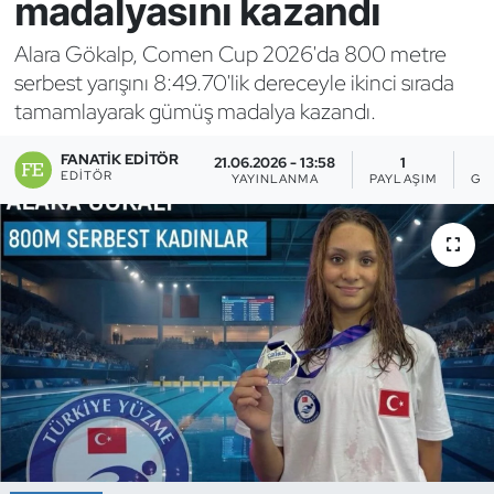
madalyasını kazandı
Bocce Bowling Dart
Alara Gökalp, Comen Cup 2026'da 800 metre
serbest yarışını 8:49.70'lik dereceyle ikinci sırada
Boks
tamamlayarak gümüş madalya kazandı.
Briç
FANATIK EDITÖR
21.06.2026 - 13:58
1
EDITÖR
YAYINLANMA
PAYLAŞIM
GÖ
Buz Hokeyi
Buz Pateni
Çim Hokeyi
Cimnastik
Curling
Dağcılık