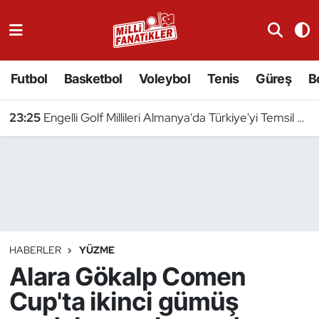
Atıcılık
Futbol
Basketbol
Voleybol
Tenis
Güreş
B
Atletizm
23:25
Engelli Golf Millileri Almanya'da Türkiye'yi Temsil Edecek
Badminton
Basketbol
Beyzbol
Bilardo
HABERLER
YÜZME
Alara Gökalp Comen
Binicilik
Cup'ta ikinci gümüş
Bisiklet