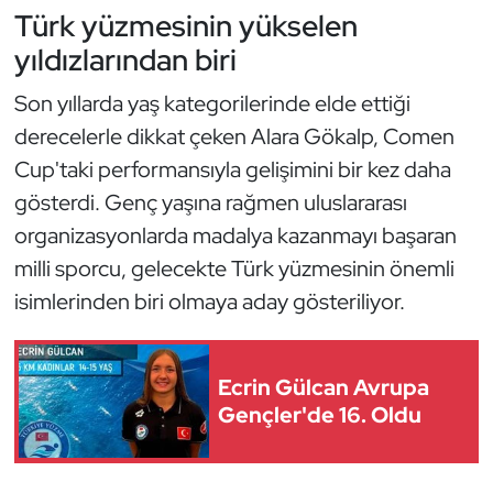
Türk yüzmesinin yükselen
Oryantiring
yıldızlarından biri
Özel Sporcular
Son yıllarda yaş kategorilerinde elde ettiği
derecelerle dikkat çeken Alara Gökalp, Comen
Paralimpik
Cup'taki performansıyla gelişimini bir kez daha
gösterdi. Genç yaşına rağmen uluslararası
Ragbi
organizasyonlarda madalya kazanmayı başaran
Satranç
milli sporcu, gelecekte Türk yüzmesinin önemli
isimlerinden biri olmaya aday gösteriliyor.
Su Topu
Sualtı Sporları
Ecrin Gülcan Avrupa
Gençler'de 16. Oldu
Tekvando
Tenis