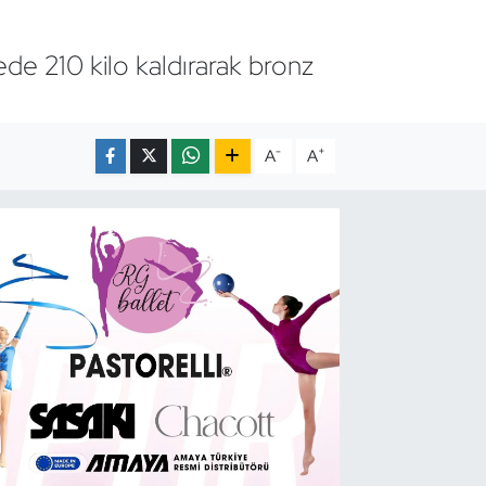
ede 210 kilo kaldırarak bronz
-
+
A
A