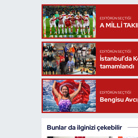
Oryantiring
EDITÖRÜN SEÇTIĞI
Özel Sporcular
A MİLLİ TAK
Paralimpik
EDITÖRÜN SEÇTIĞI
Ragbi
İstanbul’da 
tamamlandı
Satranç
Su Topu
EDITÖRÜN SEÇTIĞI
Bengisu Avcı,
Sualtı Sporları
Tekvando
Bunlar da ilginizi çekebilir
Tenis