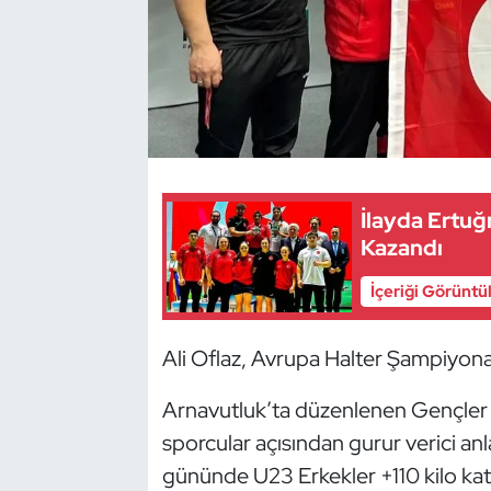
Dans Sporları
Dövüş Sanatı
E-Spor
İlayda Ertu
Eskrim
Kazandı
Futbol
İçeriği Görüntü
Futsal
Ali Oflaz, Avrupa Halter Şampiyon
Genel
Arnavutluk’ta düzenlenen Gençler
sporcular açısından gurur verici a
Golf
gününde U23 Erkekler +110 kilo ka