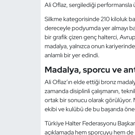
Güreş
Ali Oflaz, sergilediği performansla
Halter
Silkme kategorisinde 210 kiloluk baş
dereceyle podyumda yer almayı başa
Hava Sporları
bir grafik çizen genç halterci, Avru
madalya, yalnızca onun kariyerinde 
Hentbol
anlamlı bir yer edindi.
İşitme Engelli Sporcular
Madalya, sporcu ve ant
Judo ve Kuraş
Ali Oflaz’ın elde ettiği bronz madaly
zamanda disiplinli çalışmanın, tek
Kano ve Rafting
ortak bir sonucu olarak görülüyor. 
ekibi ve kulübü de bu başarıda önem
Karate
Türkiye Halter Federasyonu Başkanı
Kayak
açıklamada hem sporcuyu hem de ekib