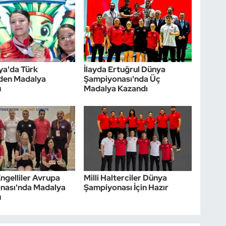
ya'da Türk
İlayda Ertuğrul Dünya
nden Madalya
Şampiyonası'nda Üç
u
Madalya Kazandı
gelliler Avrupa
Milli Halterciler Dünya
nası'nda Madalya
Şampiyonası İçin Hazır
u