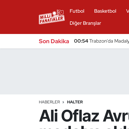
Futbol
Basketbol
V
Atıcılık
Diğer Branşlar
Atletizm
Son Dakika
00:54
Trabzon'da Madaly
Badminton
Basketbol
Beyzbol
Bilardo
HABERLER
HALTER
Ali Oflaz A
Binicilik
Bisiklet