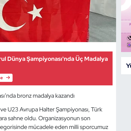
ğrul Dünya Şampiyonası'nda Üç Madalya
Y
le
ası’nda bronz madalya kazandı
 ve U23 Avrupa Halter Şampiyonası, Türk
nlara sahne oldu. Organizasyonun son
tegorisinde mücadele eden milli sporcumuz