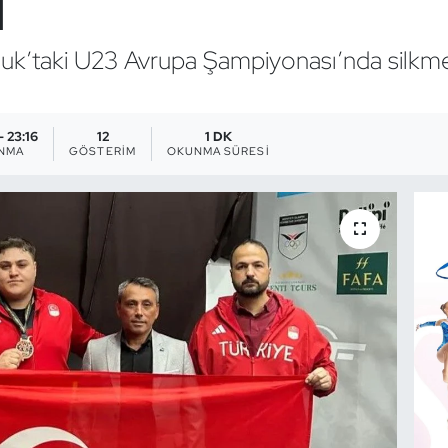
ı
vutluk’taki U23 Avrupa Şampiyonası’nda silkm
- 23:16
12
1 DK
ANMA
GÖSTERIM
OKUNMA SÜRESI