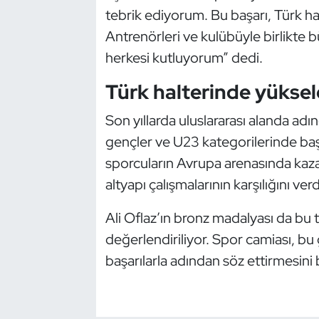
Kempo
tebrik ediyorum. Bu başarı, Türk ha
Antrenörleri ve kulübüyle birlikte b
Kick Boks
herkesi kutluyorum” dedi.
Kürek
Türk halterinde yükse
Son yıllarda uluslararası alanda adın
Masa Tenisi
gençler ve U23 kategorilerinde ba
Modern Pentatlon
sporcuların Avrupa arenasında kaza
altyapı çalışmalarının karşılığını ver
Motor Sporları
Ali Oflaz’ın bronz madalyası da bu 
Muay Thai
değerlendiriliyor. Spor camiası, 
başarılarla adından söz ettirmesini 
Okçuluk
Optimist