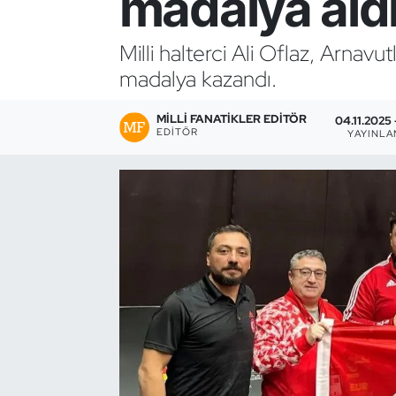
madalya ald
Bocce Bowling Dart
Milli halterci Ali Oflaz, Arna
madalya kazandı.
Boks
MILLI FANATIKLER EDITÖR
Briç
04.11.2025 
EDITÖR
YAYINL
Buz Hokeyi
Buz Pateni
Çim Hokeyi
Cimnastik
Curling
Dağcılık