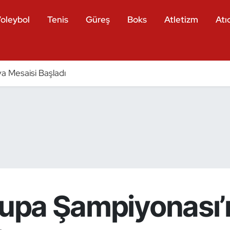
oleybol
Tenis
Güreş
Boks
Atletizm
Atıc
a Mesaisi Başladı
vrupa Şampiyonası