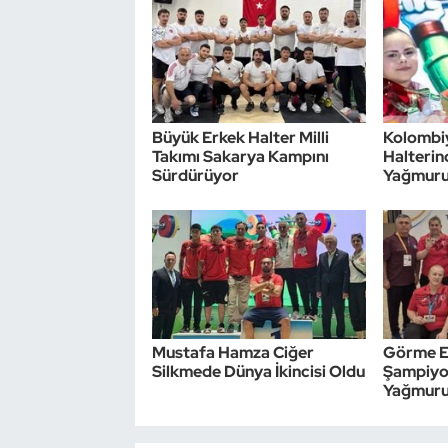
Triatlon
Voleybol
Büyük Erkek Halter Milli
Kolombi
Vücut Geliştirme Fitness
Takımı Sakarya Kampını
Halteri
Sürdürüyor
Yağmur
Wushu Kungfu
Yelken
Yüzme
Mustafa Hamza Ciğer
Görme En
Silkmede Dünya İkincisi Oldu
Şampiyo
Yağmur