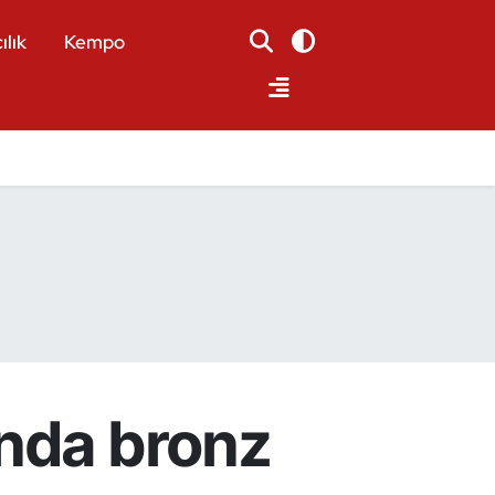
ılık
Kempo
’nda bronz