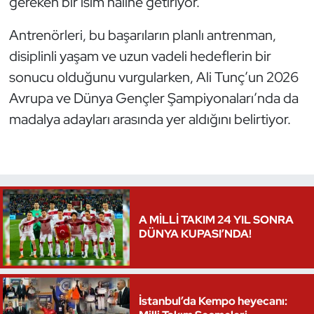
gereken bir isim hâline getiriyor.
Triatlon
Antrenörleri, bu başarıların planlı antrenman,
disiplinli yaşam ve uzun vadeli hedeflerin bir
Voleybol
sonucu olduğunu vurgularken, Ali Tunç’un 2026
Avrupa ve Dünya Gençler Şampiyonaları’nda da
Vücut Geliştirme Fitness
madalya adayları arasında yer aldığını belirtiyor.
Wushu Kungfu
Yelken
Yüzme
A MİLLİ TAKIM 24 YIL SONRA
DÜNYA KUPASI’NDA!
İstanbul’da Kempo heyecanı: