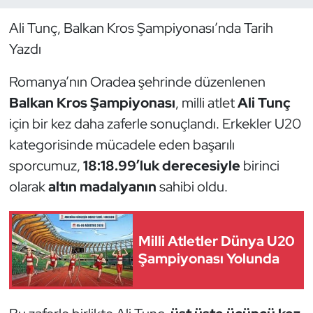
Ali Tunç, Balkan Kros Şampiyonası’nda Tarih
Dans Sporları
Yazdı
Dövüş Sanatı
Romanya’nın Oradea şehrinde düzenlenen
Balkan Kros Şampiyonası
, milli atlet
Ali Tunç
E-Spor
için bir kez daha zaferle sonuçlandı. Erkekler U20
Eskrim
kategorisinde mücadele eden başarılı
sporcumuz,
18:18.99’luk derecesiyle
birinci
Futbol
olarak
altın madalyanın
sahibi oldu.
Futsal
Milli Atletler Dünya U20
Genel
Şampiyonası Yolunda
Golf