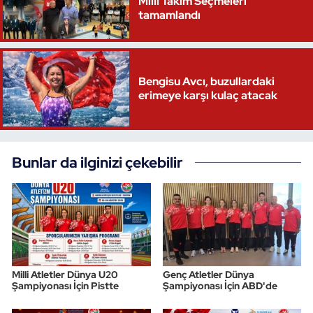
Milli Takım Seçmeleri
tamamlandı
Bengisu Avcı, buzullardaki
erimeye karşı kulaç atacak
Bunlar da ilginizi çekebilir
Milli Atletler Dünya U20
Genç Atletler Dünya
Şampiyonası İçin Pistte
Şampiyonası İçin ABD'de