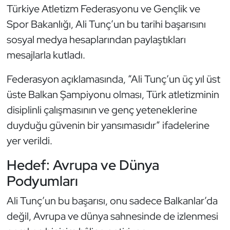
Türkiye Atletizm Federasyonu ve Gençlik ve
Oryantiring
Spor Bakanlığı, Ali Tunç’un bu tarihi başarısını
sosyal medya hesaplarından paylaştıkları
Özel Sporcular
mesajlarla kutladı.
Paralimpik
Federasyon açıklamasında, “Ali Tunç’un üç yıl üst
üste Balkan Şampiyonu olması, Türk atletizminin
Ragbi
disiplinli çalışmasının ve genç yeteneklerine
Satranç
duyduğu güvenin bir yansımasıdır” ifadelerine
yer verildi.
Su Topu
Hedef: Avrupa ve Dünya
Sualtı Sporları
Podyumları
Tekvando
Ali Tunç’un bu başarısı, onu sadece Balkanlar’da
değil, Avrupa ve dünya sahnesinde de izlenmesi
Tenis