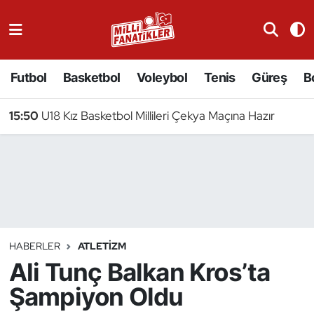
Atıcılık
Futbol
Basketbol
Voleybol
Tenis
Güreş
B
Atletizm
15:50
U18 Kız Basketbol Millileri Çekya Maçına Hazır
Badminton
Basketbol
Beyzbol
Bilardo
HABERLER
ATLETIZM
Ali Tunç Balkan Kros’ta
Binicilik
Şampiyon Oldu
Bisiklet