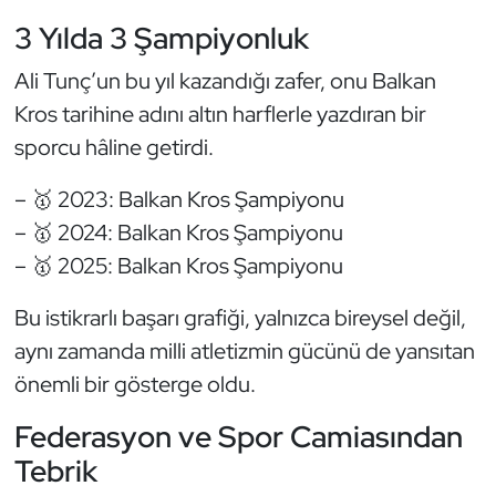
Kempo
3 Yılda 3 Şampiyonluk
Kick Boks
Ali Tunç’un bu yıl kazandığı zafer, onu Balkan
Kros tarihine adını altın harflerle yazdıran bir
Kürek
sporcu hâline getirdi.
Masa Tenisi
– 🥇 2023: Balkan Kros Şampiyonu
– 🥇 2024: Balkan Kros Şampiyonu
Modern Pentatlon
– 🥇 2025: Balkan Kros Şampiyonu
Motor Sporları
Bu istikrarlı başarı grafiği, yalnızca bireysel değil,
aynı zamanda milli atletizmin gücünü de yansıtan
Muay Thai
önemli bir gösterge oldu.
Okçuluk
Federasyon ve Spor Camiasından
Tebrik
Optimist