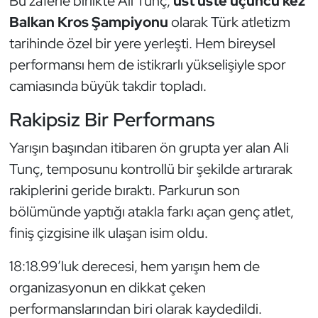
Bu zaferle birlikte Ali Tunç,
üst üste üçüncü kez
Güreş
Balkan Kros Şampiyonu
olarak Türk atletizm
Halter
tarihinde özel bir yere yerleşti. Hem bireysel
performansı hem de istikrarlı yükselişiyle spor
Hava Sporları
camiasında büyük takdir topladı.
Hentbol
Rakipsiz Bir Performans
Yarışın başından itibaren ön grupta yer alan Ali
İşitme Engelli Sporcular
Tunç, temposunu kontrollü bir şekilde artırarak
Judo ve Kuraş
rakiplerini geride bıraktı. Parkurun son
bölümünde yaptığı atakla farkı açan genç atlet,
Kano ve Rafting
finiş çizgisine ilk ulaşan isim oldu.
Karate
18:18.99’luk derecesi, hem yarışın hem de
organizasyonun en dikkat çeken
Kayak
performanslarından biri olarak kaydedildi.