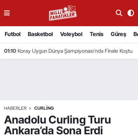
Atıcılık
Futbol
Basketbol
Voleybol
Tenis
Güreş
B
Atletizm
01:10
Koray Uygun Dünya Şampiyonası’nda Finale Koştu
Badminton
Basketbol
Beyzbol
Bilardo
HABERLER
CURLING
Anadolu Curling Turu
Binicilik
Ankara’da Sona Erdi
Bisiklet