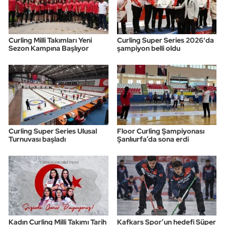
Curling Milli Takımları Yeni
Curling Super Series 2026'da
Sezon Kampına Başlıyor
şampiyon belli oldu
Curling Super Series Ulusal
Floor Curling Şampiyonası
Turnuvası başladı
Şanlıurfa’da sona erdi
Kadın Curling Milli Takımı Tarih
Kafkars Spor’un hedefi Süper