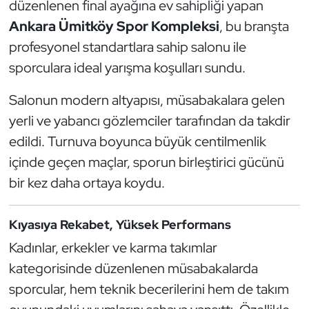
düzenlenen final ayağına ev sahipliği yapan
Kempo
Ankara Ümitköy Spor Kompleksi
, bu branşta
profesyonel standartlara sahip salonu ile
Kick Boks
sporculara ideal yarışma koşulları sundu.
Kürek
Salonun modern altyapısı, müsabakalara gelen
Masa Tenisi
yerli ve yabancı gözlemciler tarafından da takdir
edildi. Turnuva boyunca büyük centilmenlik
Modern Pentatlon
içinde geçen maçlar, sporun birleştirici gücünü
bir kez daha ortaya koydu.
Motor Sporları
Muay Thai
Kıyasıya Rekabet, Yüksek Performans
Kadınlar, erkekler ve karma takımlar
Okçuluk
kategorisinde düzenlenen müsabakalarda
sporcular, hem teknik becerilerini hem de takım
Optimist