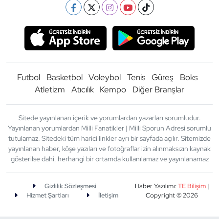
Futbol
Basketbol
Voleybol
Tenis
Güreş
Boks
Atletizm
Atıcılık
Kempo
Diğer Branşlar
Sitede yayınlanan içerik ve yorumlardan yazarları sorumludur.
Yayınlanan yorumlardan Milli Fanatikler | Milli Sporun Adresi sorumlu
tutulamaz. Sitedeki tüm harici linkler ayrı bir sayfada açılır. Sitemizde
yayınlanan haber, köşe yazıları ve fotoğraflar izin alınmaksızın kaynak
gösterilse dahi, herhangi bir ortamda kullanılamaz ve yayınlanamaz
Gizlilik Sözleşmesi
Haber Yazılımı:
TE Bilişim
|
Hizmet Şartları
İletişim
Copyright © 2026