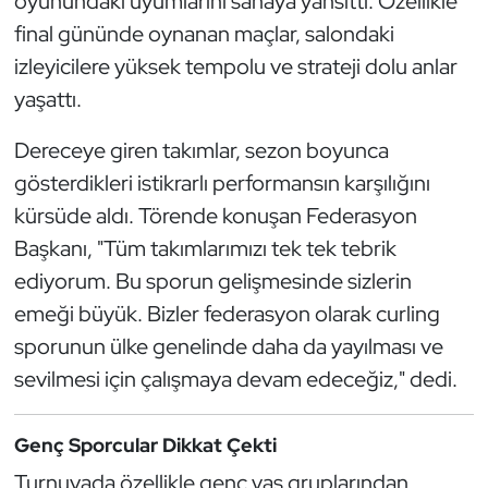
oyunundaki uyumlarını sahaya yansıttı. Özellikle
Oryantiring
final gününde oynanan maçlar, salondaki
izleyicilere yüksek tempolu ve strateji dolu anlar
Özel Sporcular
yaşattı.
Paralimpik
Dereceye giren takımlar, sezon boyunca
gösterdikleri istikrarlı performansın karşılığını
Ragbi
kürsüde aldı. Törende konuşan Federasyon
Başkanı, "Tüm takımlarımızı tek tek tebrik
Satranç
ediyorum. Bu sporun gelişmesinde sizlerin
Su Topu
emeği büyük. Bizler federasyon olarak curling
sporunun ülke genelinde daha da yayılması ve
Sualtı Sporları
sevilmesi için çalışmaya devam edeceğiz," dedi.
Tekvando
Genç Sporcular Dikkat Çekti
Tenis
Turnuvada özellikle genç yaş gruplarından