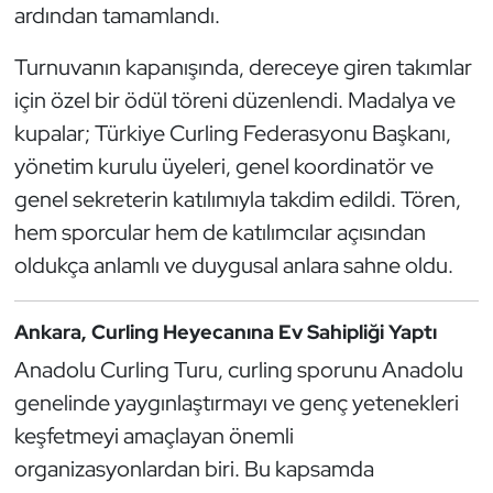
Güreş
ardından tamamlandı.
Halter
Turnuvanın kapanışında, dereceye giren takımlar
için özel bir ödül töreni düzenlendi. Madalya ve
Hava Sporları
kupalar; Türkiye Curling Federasyonu Başkanı,
yönetim kurulu üyeleri, genel koordinatör ve
Hentbol
genel sekreterin katılımıyla takdim edildi. Tören,
hem sporcular hem de katılımcılar açısından
İşitme Engelli Sporcular
oldukça anlamlı ve duygusal anlara sahne oldu.
Judo ve Kuraş
Ankara, Curling Heyecanına Ev Sahipliği Yaptı
Kano ve Rafting
Anadolu Curling Turu, curling sporunu Anadolu
genelinde yaygınlaştırmayı ve genç yetenekleri
Karate
keşfetmeyi amaçlayan önemli
Kayak
organizasyonlardan biri. Bu kapsamda