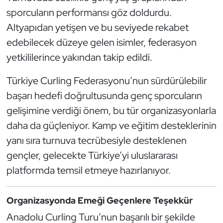
sporcuların performansı göz doldurdu.
Triatlon
Altyapıdan yetişen ve bu seviyede rekabet
edebilecek düzeye gelen isimler, federasyon
Voleybol
yetkililerince yakından takip edildi.
Vücut Geliştirme Fitness
Türkiye Curling Federasyonu’nun sürdürülebilir
başarı hedefi doğrultusunda genç sporcuların
Wushu Kungfu
gelişimine verdiği önem, bu tür organizasyonlarla
Yelken
daha da güçleniyor. Kamp ve eğitim desteklerinin
yanı sıra turnuva tecrübesiyle desteklenen
Yüzme
gençler, gelecekte Türkiye’yi uluslararası
platformda temsil etmeye hazırlanıyor.
Organizasyonda Emeği Geçenlere Teşekkür
Anadolu Curling Turu’nun başarılı bir şekilde