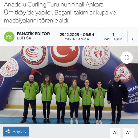
Anadolu Curling Turu’nun finali Ankara
Bocce Bowling Dart
Ümitköy’de yapıldı. Başarılı takımlar kupa ve
madalyalarını törenle aldı.
Boks
FANATIK EDITÖR
29.12.2025 - 09:54
1
EDITÖR
YAYINLANMA
PAYLAŞIM
GÖ
Briç
Buz Hokeyi
Buz Pateni
Çim Hokeyi
Cimnastik
Curling
Paylaş
-
+
A
A
Dağcılık