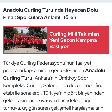
Anadolu Curling Turu’nda Heyecan Dolu
Dans Sporları
Final: Sporculara Anlamlı Tören
Dövüş Sanatı
Curling Milli Takımları
E-Spor
Yeni Sezon Kampına
Başlıyor
Eskrim
Türkiye Curling Federasyonu’nun faaliyet
Futbol
programı kapsamında gerçekleştirilen
Anadolu
Futsal
Curling Turu
, Ankara’nın Ümitköy Spor
Kompleksi Curling Salonu’nda düzenlenen final
Genel
etabı ile sona erdi. Türkiye'nin dört bir yanından
gelen takımların kıyasıya mücadele ettiği
Golf
turnuva, üç gün süren çekişmeli karşılaşmaların