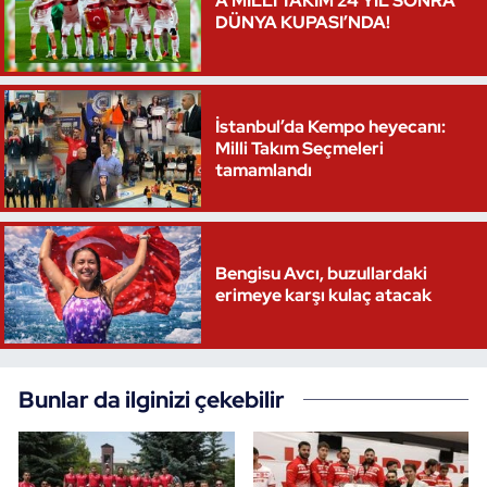
A MİLLİ TAKIM 24 YIL SONRA
DÜNYA KUPASI’NDA!
İstanbul’da Kempo heyecanı:
Milli Takım Seçmeleri
tamamlandı
Bengisu Avcı, buzullardaki
erimeye karşı kulaç atacak
Bunlar da ilginizi çekebilir