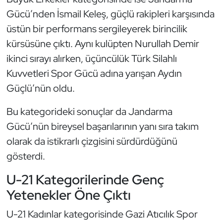
Gücü’nden İsmail Keleş, güçlü rakipleri karşısında
Oryantiring
üstün bir performans sergileyerek birincilik
Özel Sporcular
kürsüsüne çıktı. Aynı kulüpten Nurullah Demir
ikinci sırayı alırken, üçüncülük Türk Silahlı
Paralimpik
Kuvvetleri Spor Gücü adına yarışan Aydın
Güçlü’nün oldu.
Ragbi
Bu kategorideki sonuçlar da Jandarma
Satranç
Gücü’nün bireysel başarılarının yanı sıra takım
olarak da istikrarlı çizgisini sürdürdüğünü
Su Topu
gösterdi.
Sualtı Sporları
U-21 Kategorilerinde Genç
Tekvando
Yetenekler Öne Çıktı
U-21 Kadınlar kategorisinde Gazi Atıcılık Spor
Tenis