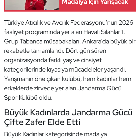
Madalya İçin Yarışacak
Güreş
Halter
Türkiye Atıcılık ve Avcılık Federasyonu’nun 2026
faaliyet programında yer alan Havalı Silahlar 1.
Hava Sporları
Grup Tabanca müsabakaları, Ankara’da büyük bir
rekabetle tamamlandı. Dört gün süren
Hentbol
organizasyonda farklı yaş ve cinsiyet
İşitme Engelli Sporcular
kategorilerinde kıyasıya mücadeleler yaşandı.
Yarışmanın öne çıkan kulübü, hem kadınlar hem
Judo ve Kuraş
erkeklerde zirvede yer alan Jandarma Gücü
Spor Kulübü oldu.
Kano ve Rafting
Büyük Kadınlarda Jandarma Gücü
Karate
Çifte Zafer Elde Etti
Kayak
Büyük Kadınlar kategorisinde madalya