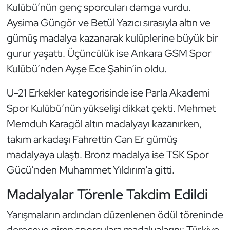
Kulübü’nün genç sporcuları damga vurdu.
Triatlon
Aysima Güngör ve Betül Yazıcı sırasıyla altın ve
gümüş madalya kazanarak kulüplerine büyük bir
Voleybol
gurur yaşattı. Üçüncülük ise Ankara GSM Spor
Kulübü’nden Ayşe Ece Şahin’in oldu.
Vücut Geliştirme Fitness
U-21 Erkekler kategorisinde ise Parla Akademi
Wushu Kungfu
Spor Kulübü’nün yükselişi dikkat çekti. Mehmet
Memduh Karagöl altın madalyayı kazanırken,
Yelken
takım arkadaşı Fahrettin Can Er gümüş
Yüzme
madalyaya ulaştı. Bronz madalya ise TSK Spor
Gücü’nden Muhammet Yıldırım’a gitti.
Madalyalar Törenle Takdim Edildi
Yarışmaların ardından düzenlenen ödül töreninde
dereceye giren sporculara madalyalarını; Türkiye