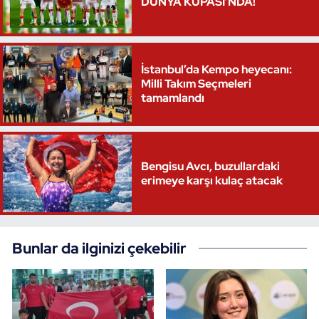
DÜNYA KUPASI’NDA!
İstanbul’da Kempo heyecanı:
Milli Takım Seçmeleri
tamamlandı
Bengisu Avcı, buzullardaki
erimeye karşı kulaç atacak
Bunlar da ilginizi çekebilir