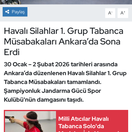
Paylaş
-
+
A
A
Dans Sporları
Havalı Silahlar 1. Grup Tabanca
Dövüş Sanatı
Müsabakaları Ankara’da Sona
E-Spor
Erdi
Eskrim
30 Ocak – 2 Şubat 2026 tarihleri arasında
Ankara’da düzenlenen Havalı Silahlar 1. Grup
Futbol
Tabanca Müsabakaları tamamlandı.
Futsal
Şampiyonluk Jandarma Gücü Spor
Kulübü'nün damgasını taşıdı.
Genel
Milli Atıcılar Havalı
Golf
Tabanca Solo'da