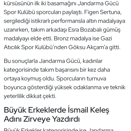
kürsüsünün ilk iki basamağını Jandarma Gücü
Kempo
Spor Kulübü sporcuları paylaştı. Figen Sertuna,
Kick Boks
sergilediği istikrarlı performansla altın madalyaya
uzanırken, takım arkadaşı Esra Bozabalı gümüş
Kürek
madalyayı elde etti. Bronz madalya ise Gazi
Atıcılık Spor Kulübü’nden Göksu Akçam’a gitti.
Masa Tenisi
Bu sonuçlarla Jandarma Gücü, kadınlar
Modern Pentatlon
kategorisinde takım başarısını bir kez daha
ortaya koymuş oldu. Sporcuların turnuva
Motor Sporları
boyunca gösterdiği yüksek odaklanma ve teknik
Muay Thai
yeterlilik dikkat çekti.
Büyük Erkeklerde İsmail Keleş
Okçuluk
Adını Zirveye Yazdırdı
Optimist
Büyük Erkekler kategorisinde ise Jandarma