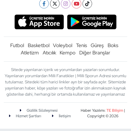
Futbol
Basketbol
Voleybol
Tenis
Güreş
Boks
Atletizm
Atıcılık
Kempo
Diğer Branşlar
Sitede yayınlanan içerik ve yorumlardan yazarları sorumludur.
Yayınlanan yorumlardan Milli Fanatikler | Milli Sporun Adresi sorumlu
tutulamaz. Sitedeki tüm harici linkler ayrı bir sayfada açılır. Sitemizde
yayınlanan haber, köşe yazıları ve fotoğraflar izin alınmaksızın kaynak
gösterilse dahi, herhangi bir ortamda kullanılamaz ve yayınlanamaz
Gizlilik Sözleşmesi
Haber Yazılımı:
TE Bilişim
|
Hizmet Şartları
İletişim
Copyright © 2026