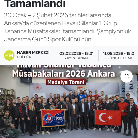
Tamamlandı
Bocce Bowling Dart
30 Ocak – 2 Şubat 2026 tarihleri arasında
Ankara’da düzenlenen Havalı Silahlar 1. Grup
Boks
Tabanca Müsabakaları tamamlandı. Şampiyonluk
Jandarma Gücü Spor Kulübü'nün!
Briç
HABER MERKEZI
03.02.2026 - 15:31
11.05.2026 - 15:03
Buz Hokeyi
EDITÖR
YAYINLANMA
GÜNCELLEME
Buz Pateni
Çim Hokeyi
Cimnastik
Curling
Dağcılık