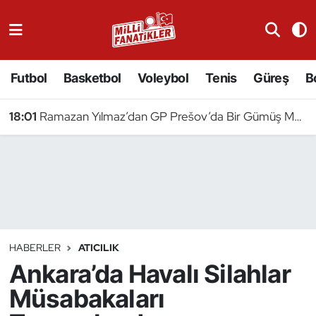
Atıcılık
Futbol
Basketbol
Voleybol
Tenis
Güreş
B
Atletizm
18:01
Ramazan Yılmaz’dan GP Prešov’da Bir Gümüş Madalya Daha
Badminton
Basketbol
Beyzbol
Bilardo
HABERLER
ATICILIK
Ankara’da Havalı Silahlar
Binicilik
Müsabakaları
Bisiklet