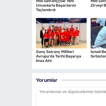
Milli Satranççılar Yeni
Milli Sa
Unvanlarla Başarılarını
Zirveyi 
Taçlandırdı
Genç Satranç Millileri
İsmail Be
Avrupa'da Tarihi Başarıya
Sırbistan
İmza Attı
Yorumlar