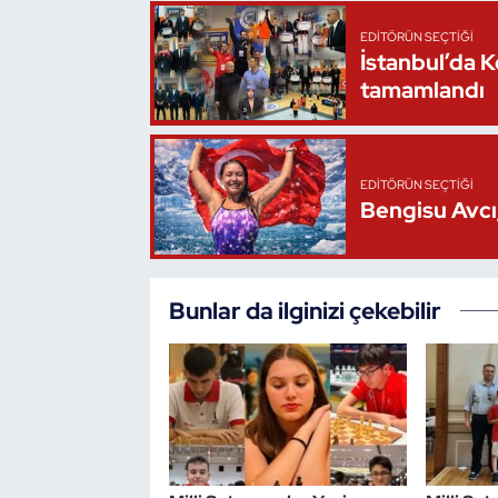
EDITÖRÜN SEÇTIĞI
Triatlon
İstanbul’da 
tamamlandı
Voleybol
Vücut Geliştirme Fitness
EDITÖRÜN SEÇTIĞI
Bengisu Avcı,
Wushu Kungfu
Yelken
Bunlar da ilginizi çekebilir
Yüzme