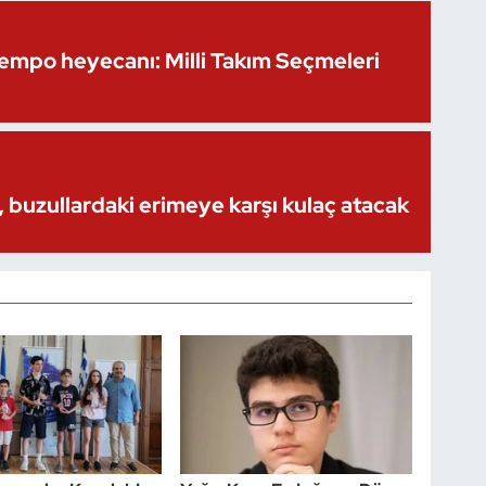
Kempo heyecanı: Milli Takım Seçmeleri
 buzullardaki erimeye karşı kulaç atacak