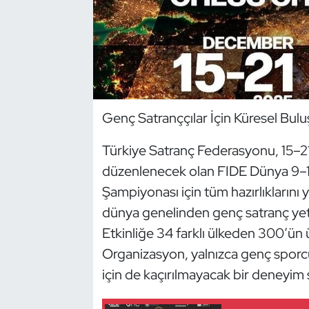
Dans Sporları
Dövüş Sanatı
E-Spor
Genç Satranççılar İçin Küresel Bul
Eskrim
Türkiye Satranç Federasyonu, 15–21 
düzenlenecek olan FIDE Dünya 9–17 Y
Futbol
Şampiyonası için tüm hazırlıklarını 
Futsal
dünya genelinden genç satranç yeten
Etkinliğe 34 farklı ülkeden 300’ün
Genel
Organizasyon, yalnızca genç sporcu
için de kaçırılmayacak bir deneyim
Golf