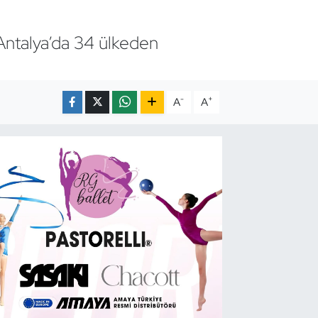
 Antalya’da 34 ülkeden
-
+
A
A