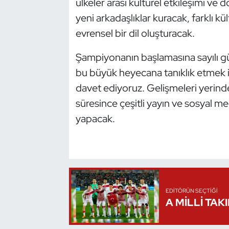
ülkeler arası kültürel etkileşimi v
Oryantiring
yeni arkadaşlıklar kuracak, farklı k
evrensel bir dil oluşturacak.
Özel Sporcular
Şampiyonanın başlamasına sayılı gün
Paralimpik
bu büyük heyecana tanıklık etmek 
davet ediyoruz. Gelişmeleri yerinde
Ragbi
süresince çeşitli yayın ve sosyal me
yapacak.
Satranç
Su Topu
Sualtı Sporları
EDITÖRÜN SEÇTIĞI
Tekvando
A MİLLİ TAK
Tenis