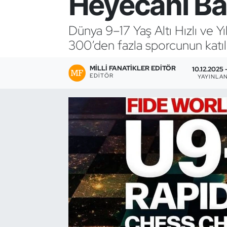
Heyecanı Ba
Bocce Bowling Dart
Dünya 9–17 Yaş Altı Hızlı ve Y
300’den fazla sporcunun katı
Boks
MILLI FANATIKLER EDITÖR
Briç
10.12.2025 -
EDITÖR
YAYINLA
Buz Hokeyi
Buz Pateni
Çim Hokeyi
Cimnastik
Curling
Dağcılık