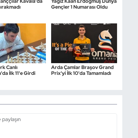
tranççılar Kavala'da
Yağız Kaan Erdoğmuş Dünya
Bırakmadı
Gençler 1 Numarası Oldu
rk Canlı
Arda Çamlar Braşov Grand
'da İlk 11'e Girdi
Prix'yi İlk 10'da Tamamladı