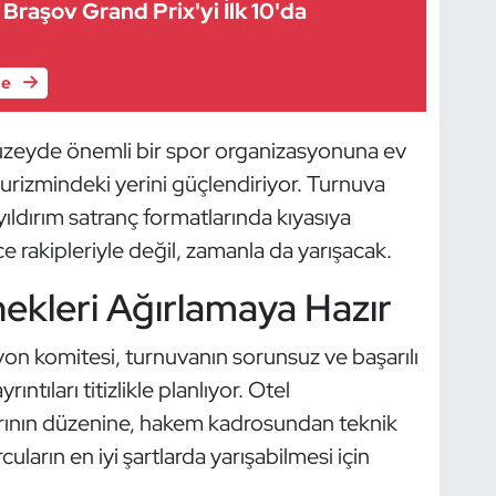
Braşov Grand Prix'yi İlk 10'da
le
 düzeyde önemli bir spor organizasyonuna ev
turizmindeki yerini güçlendiriyor. Turnuva
yıldırım satranç formatlarında kıyasıya
rakipleriyle değil, zamanla da yarışacak.
ekleri Ağırlamaya Hazır
yon komitesi, turnuvanın sorunsuz ve başarılı
ntıları titizlikle planlıyor. Otel
rının düzenine, hakem kadrosundan teknik
arın en iyi şartlarda yarışabilmesi için