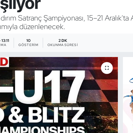
şlıyor
ıldırım Satranç Şampiyonası, 15–21 Aralık'ta
lımıyla düzenlenecek.
 13:11
10
2 DK
NMA
GÖSTERIM
OKUNMA SÜRESI