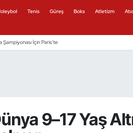
oleybol
Tenis
Güreş
Boks
Atletizm
Atıc
a Şampiyonası İçin Paris’te
ünya 9–17 Yaş Alt