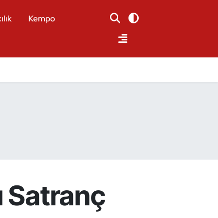
ılık
Kempo
ı Satranç