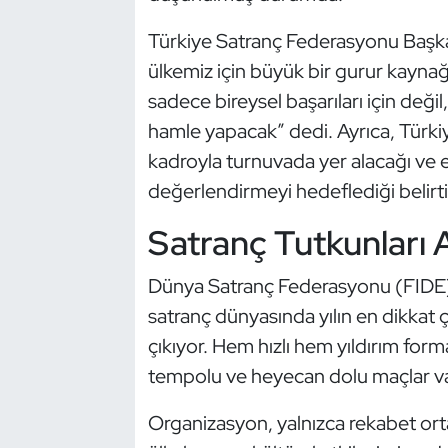
Kempo
Türkiye Satranç Federasyonu Başka
ülkemiz için büyük bir gurur kayna
Kick Boks
sadece bireysel başarıları için deği
Kürek
hamle yapacak” dedi. Ayrıca, Türkiy
kadroyla turnuvada yer alacağı ve ev
Masa Tenisi
değerlendirmeyi hedeflediği belirtil
Modern Pentatlon
Satranç Tutkunları 
Motor Sporları
Dünya Satranç Federasyonu (FIDE)
satranç dünyasında yılın en dikkat ç
Muay Thai
çıkıyor. Hem hızlı hem yıldırım for
tempolu ve heyecan dolu maçlar va
Okçuluk
Organizasyon, yalnızca rekabet or
Optimist