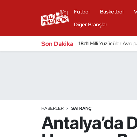
Futbol
Basketbol
V
Atıcılık
Diğer Branşlar
Atletizm
Son Dakika
18:11
Milli Yüzücüler Avrup
Badminton
Basketbol
Beyzbol
Bilardo
HABERLER
SATRANÇ
Antalya’da D
Binicilik
Bisiklet