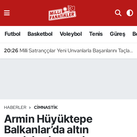
Atıcılık
Futbol
Basketbol
Voleybol
Tenis
Güreş
B
Atletizm
20:26
Milli Satranççılar Yeni Unvanlarla Başarılarını Taçlandırdı
Badminton
Basketbol
Beyzbol
Bilardo
HABERLER
CIMNASTIK
Armin Hüyüktepe
Binicilik
Balkanlar’da altın
Bisiklet