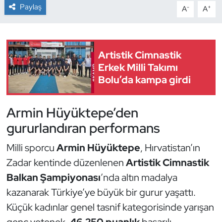
Paylaş
-
+
A
A
Dans Sporları
Dövüş Sanatı
Artistik Cimnastik
Erkek Milli Takımı
E-Spor
Bolu’da kampa girdi
Eskrim
Armin Hüyüktepe’den
Futbol
gururlandıran performans
Milli sporcu
Armin Hüyüktepe
, Hırvatistan’ın
Futsal
Zadar kentinde düzenlenen
Artistik Cimnastik
Genel
Balkan Şampiyonası
’nda altın madalya
kazanarak Türkiye’ye büyük bir gurur yaşattı.
Golf
Küçük kadınlar genel tasnif kategorisinde yarışan
genç yetenek,
46.250 puanlık
başarılı