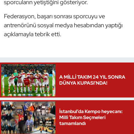
sporcuların yetiştiğini gösteriyor.
Oryantiring
Federasyon, başarı sonrası sporcuyu ve
Özel Sporcular
antrenörünü sosyal medya hesabından yaptığı
açıklamayla tebrik etti.
Paralimpik
Ragbi
Satranç
A MİLLİ TAKIM 24 YIL SONRA
DÜNYA KUPASI’NDA!
Su Topu
Sualtı Sporları
İstanbul’da Kempo heyecanı:
Tekvando
Milli Takım Seçmeleri
tamamlandı
Tenis