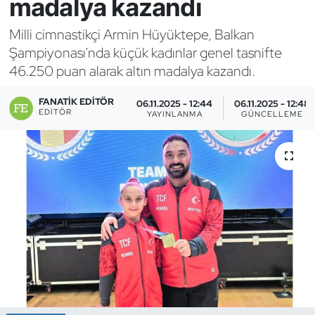
madalya kazandı
Bocce Bowling Dart
Milli cimnastikçi Armin Hüyüktepe, Balkan
Şampiyonası'nda küçük kadınlar genel tasnifte
Boks
46.250 puan alarak altın madalya kazandı.
Briç
FANATIK EDITÖR
06.11.2025 - 12:44
06.11.2025 - 12:48
EDITÖR
YAYINLANMA
GÜNCELLEME
Buz Hokeyi
Buz Pateni
Çim Hokeyi
Cimnastik
Curling
Dağcılık