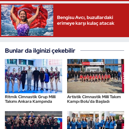
Triatlon
Bengisu Avcı, buzullardaki
erimeye karşı kulaç atacak
Voleybol
Vücut Geliştirme Fitness
Bunlar da ilginizi çekebilir
Wushu Kungfu
Yelken
Yüzme
Ritmik Cimnastik Grup Milli
Artistik Cimnastik Milli Takım
Takımı Ankara Kampında
Kampı Bolu’da Başladı