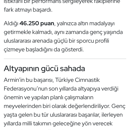
istikrarlı bir performans sergileyerek rakiplerine
Kempo
fark atmayı başardı.
Kick Boks
Aldığı
46.250 puan
, yalnızca altın madalyayı
getirmekle kalmadı, aynı zamanda genç yaşında
Kürek
uluslararası arenada güçlü bir sporcu profili
çizmeye başladığını da gösterdi.
Masa Tenisi
Modern Pentatlon
Altyapının gücü sahada
Armin’in bu başarısı, Türkiye Cimnastik
Motor Sporları
Federasyonu’nun son yıllarda altyapıya verdiği
Muay Thai
önemin ve yapılan planlı çalışmaların
meyvelerinden biri olarak değerlendiriliyor. Genç
Okçuluk
yaşta gelen bu tür uluslararası başarılar, ilerleyen
yıllarda milli takımın geleceğine yön verecek
Optimist