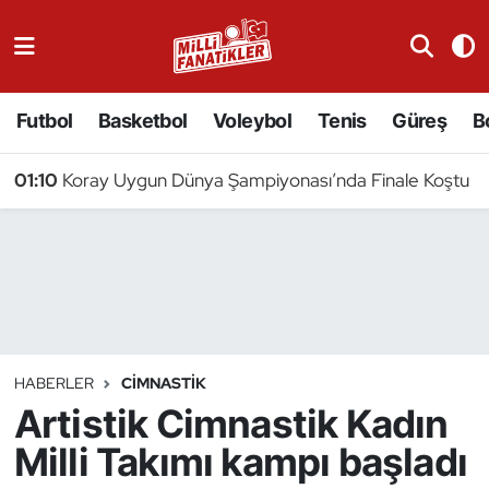
Atıcılık
Futbol
Basketbol
Voleybol
Tenis
Güreş
B
Atletizm
01:10
Koray Uygun Dünya Şampiyonası’nda Finale Koştu
Badminton
Basketbol
Beyzbol
Bilardo
HABERLER
CIMNASTIK
Artistik Cimnastik Kadın
Binicilik
Milli Takımı kampı başladı
Bisiklet