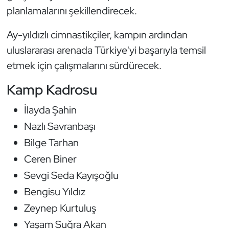
planlamalarını şekillendirecek.
Oryantiring
Ay-yıldızlı cimnastikçiler, kampın ardından
Özel Sporcular
uluslararası arenada Türkiye'yi başarıyla temsil
etmek için çalışmalarını sürdürecek.
Paralimpik
Kamp Kadrosu
Ragbi
İlayda Şahin
Satranç
Nazlı Savranbaşı
Bilge Tarhan
Su Topu
Ceren Biner
Sualtı Sporları
Sevgi Seda Kayışoğlu
Bengisu Yıldız
Tekvando
Zeynep Kurtuluş
Tenis
Yaşam Suğra Akan