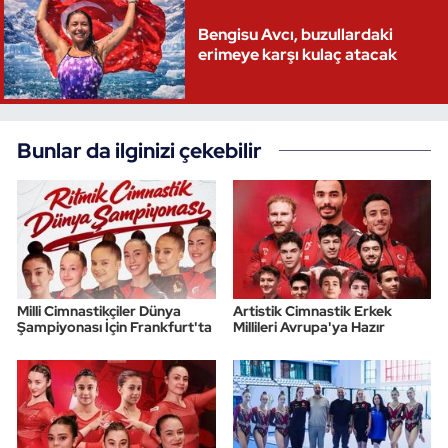
Bengisu Avcı, buzullardaki
erimeye karşı kulaç atacak
Bunlar da ilginizi çekebilir
Milli Cimnastikçiler Dünya
Artistik Cimnastik Erkek
Şampiyonası İçin Frankfurt'ta
Millileri Avrupa'ya Hazır