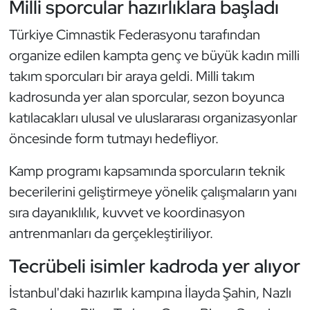
Milli sporcular hazırlıklara başladı
Güreş
Türkiye Cimnastik Federasyonu tarafından
Halter
organize edilen kampta genç ve büyük kadın milli
takım sporcuları bir araya geldi. Milli takım
Hava Sporları
kadrosunda yer alan sporcular, sezon boyunca
Hentbol
katılacakları ulusal ve uluslararası organizasyonlar
öncesinde form tutmayı hedefliyor.
İşitme Engelli Sporcular
Kamp programı kapsamında sporcuların teknik
Judo ve Kuraş
becerilerini geliştirmeye yönelik çalışmaların yanı
sıra dayanıklılık, kuvvet ve koordinasyon
Kano ve Rafting
antrenmanları da gerçekleştiriliyor.
Karate
Tecrübeli isimler kadroda yer alıyor
Kayak
İstanbul'daki hazırlık kampına İlayda Şahin, Nazlı