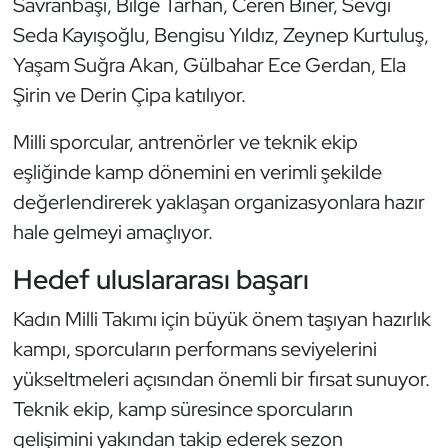
Savranbaşı, Bilge Tarhan, Ceren Biner, Sevgi
Kempo
Seda Kayışoğlu, Bengisu Yıldız, Zeynep Kurtuluş,
Yaşam Suğra Akan, Gülbahar Ece Gerdan, Ela
Kick Boks
Şirin ve Derin Çipa katılıyor.
Kürek
Milli sporcular, antrenörler ve teknik ekip
eşliğinde kamp dönemini en verimli şekilde
Masa Tenisi
değerlendirerek yaklaşan organizasyonlara hazır
Modern Pentatlon
hale gelmeyi amaçlıyor.
Motor Sporları
Hedef uluslararası başarı
Kadın Milli Takımı için büyük önem taşıyan hazırlık
Muay Thai
kampı, sporcuların performans seviyelerini
Okçuluk
yükseltmeleri açısından önemli bir fırsat sunuyor.
Teknik ekip, kamp süresince sporcuların
Optimist
gelişimini yakından takip ederek sezon