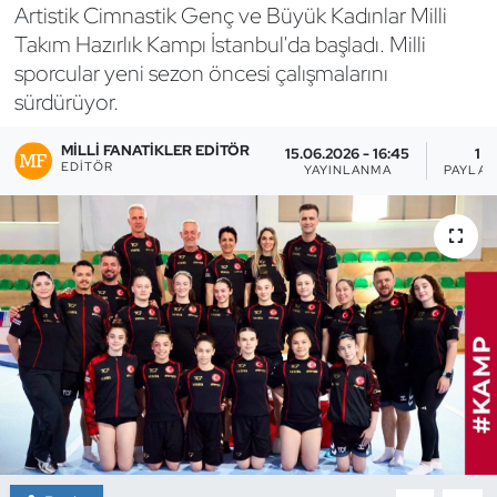
Artistik Cimnastik Genç ve Büyük Kadınlar Milli
Bocce Bowling Dart
Takım Hazırlık Kampı İstanbul'da başladı. Milli
sporcular yeni sezon öncesi çalışmalarını
Boks
sürdürüyor.
Briç
MILLI FANATIKLER EDITÖR
15.06.2026 - 16:45
1
EDITÖR
YAYINLANMA
PAYLAŞ
Buz Hokeyi
Buz Pateni
Çim Hokeyi
Cimnastik
Curling
Dağcılık