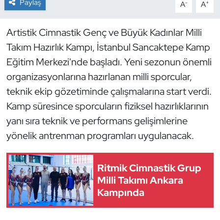
Paylaş
-
+
A
A
Dans Sporları
Artistik Cimnastik Genç ve Büyük Kadınlar Milli
Takım Hazırlık Kampı, İstanbul Sancaktepe Kamp
Dövüş Sanatı
Eğitim Merkezi'nde başladı. Yeni sezonun önemli
E-Spor
organizasyonlarına hazırlanan milli sporcular,
teknik ekip gözetiminde çalışmalarına start verdi.
Eskrim
Kamp süresince sporcuların fiziksel hazırlıklarının
yanı sıra teknik ve performans gelişimlerine
Futbol
yönelik antrenman programları uygulanacak.
Futsal
Ritmik Cimnastik Grup
Genel
Milli Takımı Ankara
Kampında
Golf