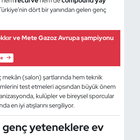
a, hem
recurve
hem de
compound yay
ürkiye’nin dört bir yanından gelen genç
Gökkır ve Mete Gazoz Avrupa şampiyonu
le
iç mekân (salon) şartlarında hem teknik
mlerini test etmeleri açısından büyük önem
anizasyonda, kulüpler ve bireysel sporcular
 en iyi atışlarını sergiliyor.
 genç yeteneklere ev