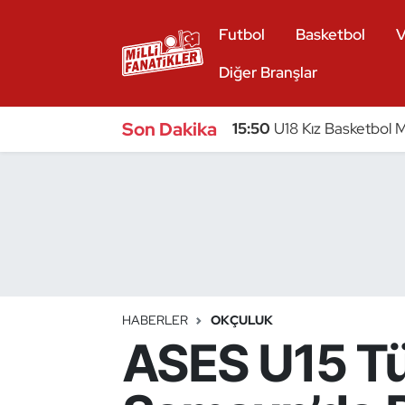
Futbol
Basketbol
V
Atıcılık
Diğer Branşlar
Atletizm
Son Dakika
15:50
U18 Kız Basketbol Mi
Badminton
Basketbol
Beyzbol
Bilardo
HABERLER
OKÇULUK
ASES U15 Tü
Binicilik
Bisiklet