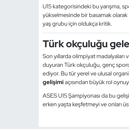
U15 kategorisindeki bu yarışma, spo
Oryantiring
yükselmesinde bir basamak olarak 
yaş grubu için oldukça kritik.
Özel Sporcular
Paralimpik
Türk okçuluğu gel
Ragbi
Son yıllarda olimpiyat madalyaları v
duyuran Türk okçuluğu, genç spor
Satranç
ediyor. Bu tür yerel ve ulusal organ
gelişimi
açısından büyük rol oynuy
Su Topu
ASES U15 Şampiyonası da bu gelişimi
Sualtı Sporları
erken yaşta keşfetmeyi ve onları üs
Tekvando
Tenis