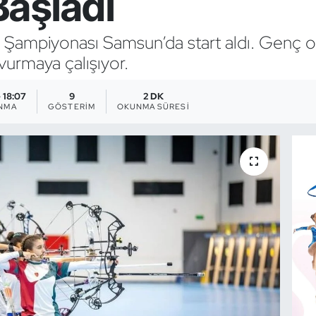
aşladı
 Şampiyonası Samsun’da start aldı. Genç 
vurmaya çalışıyor.
- 18:07
9
2 DK
NMA
GÖSTERIM
OKUNMA SÜRESI