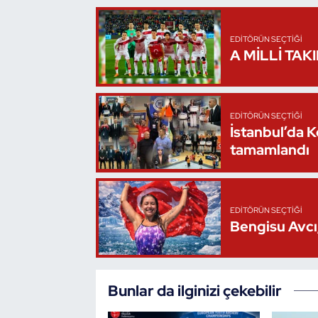
Triatlon
EDITÖRÜN SEÇTIĞI
A MİLLİ TAK
Voleybol
Vücut Geliştirme Fitness
EDITÖRÜN SEÇTIĞI
İstanbul’da 
Wushu Kungfu
tamamlandı
Yelken
Yüzme
EDITÖRÜN SEÇTIĞI
Bengisu Avcı,
Bunlar da ilginizi çekebilir