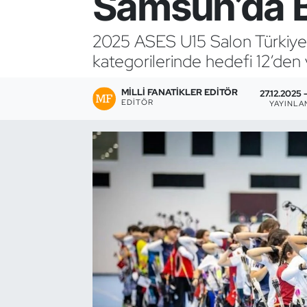
Samsun’da B
Bocce Bowling Dart
2025 ASES U15 Salon Türkiye
kategorilerinde hedefi 12’den 
Boks
MILLI FANATIKLER EDITÖR
Briç
27.12.2025 
EDITÖR
YAYINLA
Buz Hokeyi
Buz Pateni
Çim Hokeyi
Cimnastik
Curling
Dağcılık