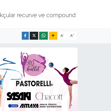
okçular recurve ve compound
-
+
A
A