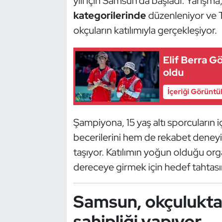
yılı için Samsun’da başladı. Yarışm
Güreş
kategorilerinde
düzenleniyor ve T
Halter
okçuların katılımıyla gerçekleşiyor.
Hava Sporları
Elif Berra 
oldu
Hentbol
İçeriği Görüntü
İşitme Engelli Sporcular
Şampiyona, 15 yaş altı sporcuların 
Judo ve Kuraş
becerilerini hem de rekabet deneyi
taşıyor. Katılımın yoğun olduğu org
Kano ve Rafting
dereceye girmek için hedef tahtasında
Karate
Samsun, okçulukta
Kayak
sahipliği yapıyor