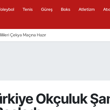
oleybol
Tenis
Güreş
Boks
Atletizm
Atıc
llileri Çekya Maçına Hazır
rkiye Okçuluk Şa