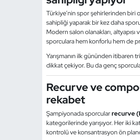
Kempo
Türkiye’nin spor şehirlerinden biri 
Kick Boks
sahipliği yaparak bir kez daha spo
Modern salon olanakları, altyapısı
Kürek
sporculara hem konforlu hem de pr
Masa Tenisi
Yarışmanın ilk gününden itibaren tr
dikkat çekiyor. Bu da genç sporcula
Modern Pentatlon
Recurve ve compo
Motor Sporları
rekabet
Muay Thai
Şampiyonada sporcular
recurve (
Okçuluk
kategorilerinde yarışıyor. Her iki 
kontrolü ve konsantrasyon ön plan
Optimist