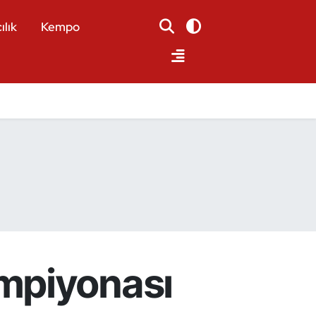
ılık
Kempo
mpiyonası