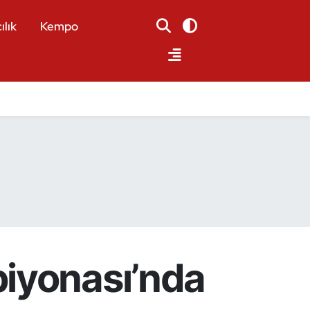
ılık
Kempo
iyonası’nda