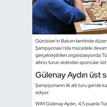
Dans Sporları
Dövüş Sanatı
E-Spor
Gürcistan’ın Batum kentinde düzen
Şampiyonası’nda mücadele devam ed
Eskrim
gerçekleştirilen organizasyonda Tür
Futbol
altıncı turun ardından sporcular üst s
Gülenay Aydın üst sı
Futsal
Genel
Şampiyonanın ilk altı turu geride k
ediyor.
Golf
WIM Gülenay Aydın, 4,5 puanla Tür