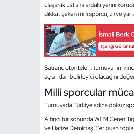
Güreş
ulaşarak üst sıralardaki yerini korud
dikkat çeken milli sporcu, zirve yarı
Halter
Hava Sporları
İsmail Berk C
İçeriği Görüntü
Hentbol
İşitme Engelli Sporcular
Satranç otoriteleri, turnuvanın ikin
açısından belirleyici olacağını değer
Judo ve Kuraş
Milli sporcular müc
Kano ve Rafting
Turnuvada Türkiye adına dokuz sp
Karate
Altıncı tur sonunda WFM Ceren Tırp
Kayak
ve Hafize Demirtaş 3'er puan topl