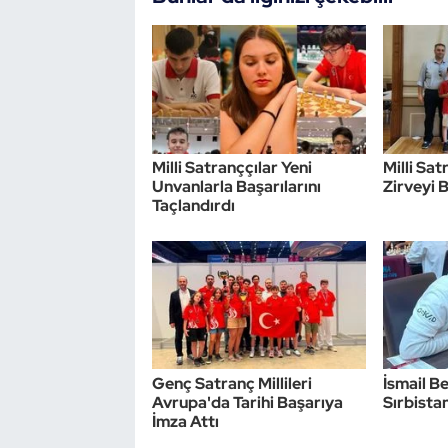
Triatlon
Voleybol
Vücut Geliştirme Fitness
Milli Satranççılar Yeni
Milli Sa
Unvanlarla Başarılarını
Zirveyi 
Wushu Kungfu
Taçlandırdı
Yelken
Yüzme
Genç Satranç Millileri
İsmail Be
Avrupa'da Tarihi Başarıya
Sırbistan
İmza Attı