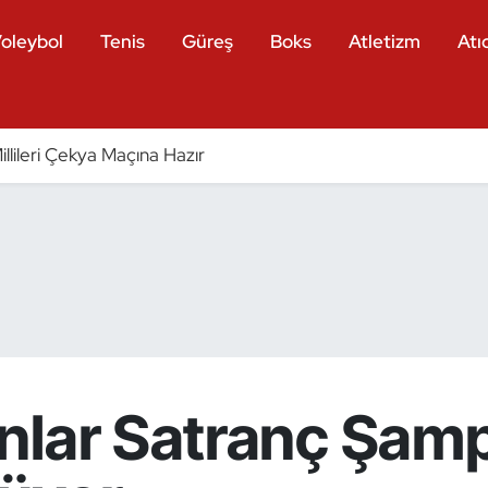
oleybol
Tenis
Güreş
Boks
Atletizm
Atıc
llileri Çekya Maçına Hazır
nlar Satranç Şamp