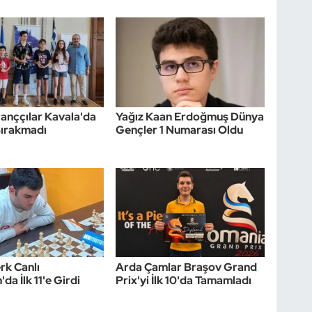
tranççılar Kavala'da
Yağız Kaan Erdoğmuş Dünya
Bırakmadı
Gençler 1 Numarası Oldu
rk Canlı
Arda Çamlar Braşov Grand
'da İlk 11'e Girdi
Prix'yi İlk 10'da Tamamladı