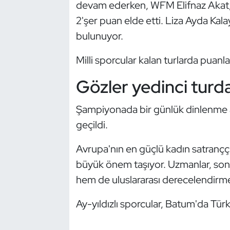
devam ederken, WFM Elifnaz Akat
Kempo
2'şer puan elde etti. Liza Ayda Kalay
bulunuyor.
Kick Boks
Milli sporcular kalan turlarda puanla
Kürek
Gözler yedinci turd
Masa Tenisi
Şampiyonada bir günlük dinlenme ar
Modern Pentatlon
geçildi.
Motor Sporları
Avrupa'nın en güçlü kadın satranççı
büyük önem taşıyor. Uzmanlar, son 
Muay Thai
hem de uluslararası derecelendirmele
Okçuluk
Ay-yıldızlı sporcular, Batum'da Türk
Optimist