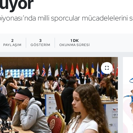
üyor
yonası’nda milli sporcular mücadelelerini
2
3
1 DK
PAYLAŞIM
GÖSTERIM
OKUNMA SÜRESI