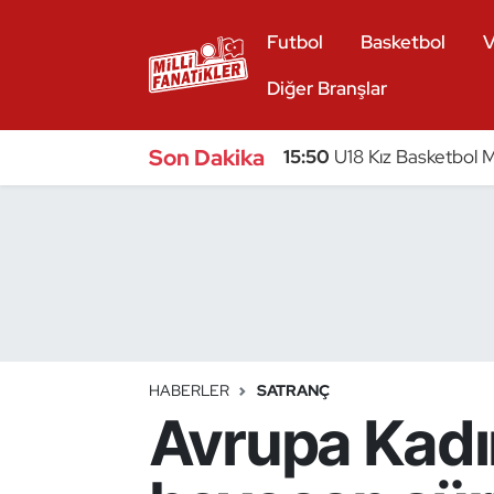
Futbol
Basketbol
V
Atıcılık
Diğer Branşlar
Atletizm
Son Dakika
15:50
U18 Kız Basketbol Mi
Badminton
Basketbol
Beyzbol
Bilardo
HABERLER
SATRANÇ
Avrupa Kadı
Binicilik
Bisiklet