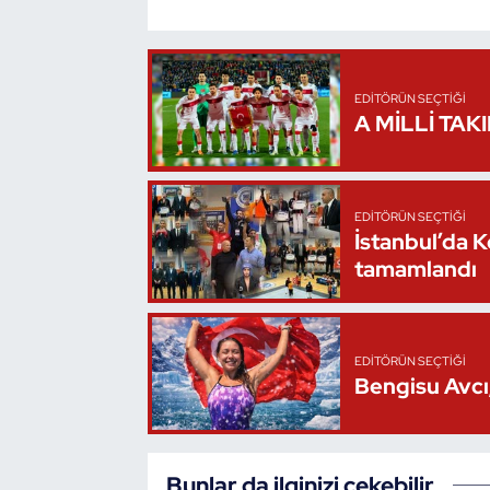
Oryantiring
Özel Sporcular
EDITÖRÜN SEÇTIĞI
A MİLLİ TAK
Paralimpik
Ragbi
EDITÖRÜN SEÇTIĞI
İstanbul’da 
Satranç
tamamlandı
Su Topu
EDITÖRÜN SEÇTIĞI
Sualtı Sporları
Bengisu Avcı,
Tekvando
Tenis
Bunlar da ilginizi çekebilir