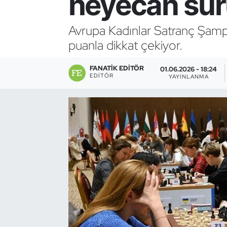
heyecan sür
Bocce Bowling Dart
Avrupa Kadınlar Satranç Şampi
puanla dikkat çekiyor.
Boks
FANATIK EDITÖR
Briç
01.06.2026 - 18:24
EDITÖR
YAYINLANMA
Buz Hokeyi
Buz Pateni
Çim Hokeyi
Cimnastik
Curling
Dağcılık