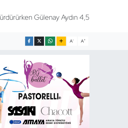
 sürdürürken Gülenay Aydın 4,5
-
+
A
A