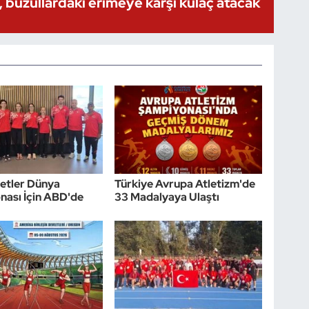
 buzullardaki erimeye karşı kulaç atacak
etler Dünya
Türkiye Avrupa Atletizm'de
ası İçin ABD'de
33 Madalyaya Ulaştı