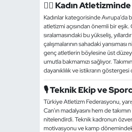
🏃‍♀️ Kadın Atletizminde
Oryantiring
Kadınlar kategorisinde Avrupa’da b
Özel Sporcular
atletizmi açısından önemli bir eşik
sıralamasındaki bu yükseliş, yıllardı
Paralimpik
çalışmalarının sahadaki yansıması 
genç atletlerin böylesine üst düzey 
Ragbi
umutla bakmamızı sağlıyor. Takımın
Satranç
dayanıklılık ve istikrarın göstergesi 
Su Topu
🎙️ Teknik Ekip ve Spor
Sualtı Sporları
Türkiye Atletizm Federasyonu, yarı
Can’ın madalyasını hem de takımın A
Tekvando
nitelendirdi. Teknik kadronun özveri
motivasyonu ve kamp dönemindeki dis
Tenis