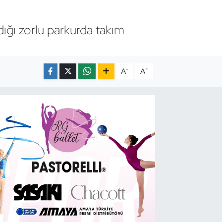
dığı zorlu parkurda takım
-
+
A
A