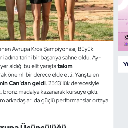
lenen Avrupa Kros Şampiyonası, Büyük
i adına tarihi bir başarıya sahne oldu. Ay-
Y
 yer aldığı bu elit yarışta
takım
ak önemli bir derece elde etti. Yarışta en
in Can’dan geldi
. 25:13’lük derecesiyle
z, bronz madalya kazanarak kürsüye çıktı.
m arkadaşları da güçlü performanslar ortaya
.
vrupa Üçüncülüğü