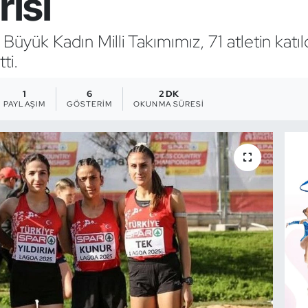
rısı
yük Kadın Milli Takımımız, 71 atletin katıl
ti.
1
6
2 DK
PAYLAŞIM
GÖSTERIM
OKUNMA SÜRESI