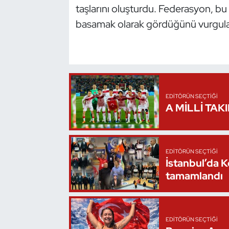
taşlarını oluşturdu. Federasyon, bu 
Triatlon
basamak olarak gördüğünü vurgula
Voleybol
Vücut Geliştirme Fitness
EDITÖRÜN SEÇTIĞI
Wushu Kungfu
A MİLLİ TAK
Yelken
Yüzme
EDITÖRÜN SEÇTIĞI
İstanbul’da 
tamamlandı
EDITÖRÜN SEÇTIĞI