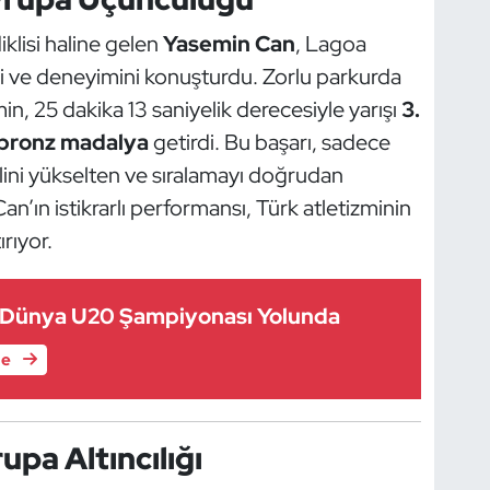
klisi haline gelen
Yasemin Can
, Lagoa
i ve deneyimini konuşturdu. Zorlu parkurda
 25 dakika 13 saniyelik derecesiyle yarışı
3.
 bronz madalya
getirdi. Bu başarı, sadece
alini yükselten ve sıralamayı doğrudan
n’ın istikrarlı performansı, Türk atletizminin
rıyor.
er Dünya U20 Şampiyonası Yolunda
le
upa Altıncılığı