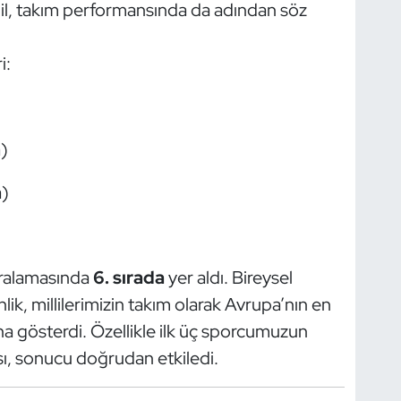
ğil, takım performansında da adından söz
i:
a)
a)
sıralamasında
6. sırada
yer aldı. Bireysel
ik, millilerimizin takım olarak Avrupa’nın en
aha gösterdi. Özellikle ilk üç sporcumuzun
ı, sonucu doğrudan etkiledi.