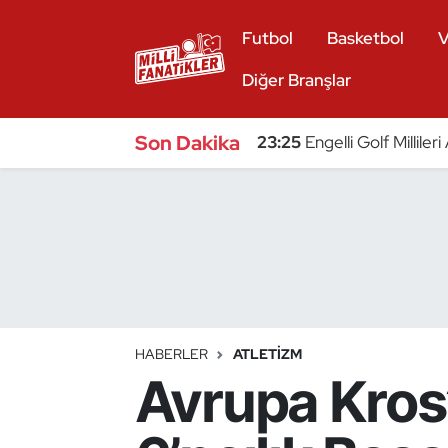
Futbol
Basketbol
V
Atıcılık
Diğer Branşlar
Atletizm
Son Dakika
23:25
Engelli Golf Millile
Badminton
Basketbol
Beyzbol
Bilardo
HABERLER
ATLETIZM
Avrupa Kros
Binicilik
Bisiklet