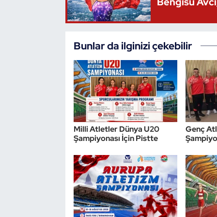
Bengisu Avcı,
Bunlar da ilginizi çekebilir
Milli Atletler Dünya U20
Genç Atl
Şampiyonası İçin Pistte
Şampiyon