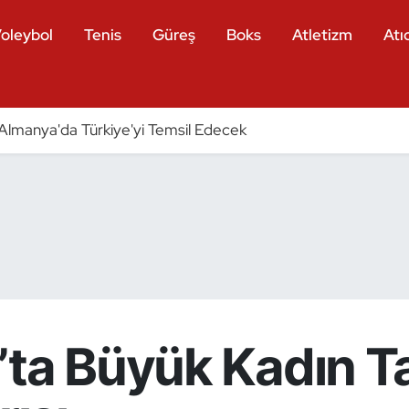
oleybol
Tenis
Güreş
Boks
Atletizm
Atıc
ri Almanya'da Türkiye'yi Temsil Edecek
’ta Büyük Kadın 