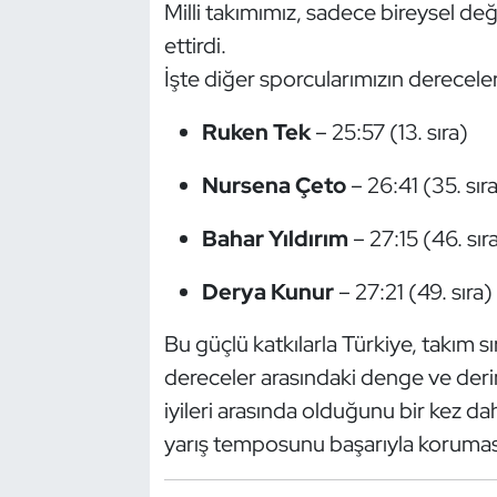
Milli takımımız, sadece bireysel de
Kempo
ettirdi.
Kick Boks
İşte diğer sporcularımızın dereceler
Ruken Tek
– 25:57 (13. sıra)
Kürek
Nursena Çeto
– 26:41 (35. sır
Masa Tenisi
Bahar Yıldırım
– 27:15 (46. sır
Modern Pentatlon
Derya Kunur
– 27:21 (49. sıra)
Motor Sporları
Bu güçlü katkılarla Türkiye, takım 
Muay Thai
dereceler arasındaki denge ve derinl
iyileri arasında olduğunu bir kez d
Okçuluk
yarış temposunu başarıyla korumas
Optimist