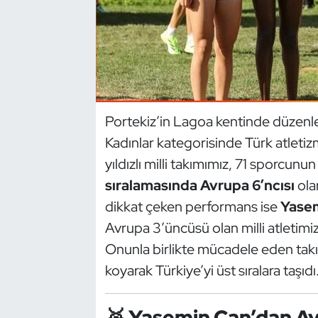
Dans Sporları
Dövüş Sanatı
E-Spor
Portekiz’in Lagoa kentinde düzen
Kadınlar kategorisinde Türk atletizm
Eskrim
yıldızlı milli takımımız, 71 sporcunun
Futbol
sıralamasında Avrupa 6’ncısı
olar
dikkat çeken performans ise
Yasem
Futsal
Avrupa 3’üncüsü olan milli atletimi
Onunla birlikte mücadele eden takı
Genel
koyarak Türkiye’yi üst sıralara taşıdı
Golf
🥉 Yasemin Can’dan A