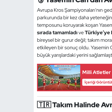
Güreş
Avrupa Kros Şampiyonaları'nın gedi
Halter
parkurunda bir kez daha yeteneğin
temposunu koruyarak koşan Yasemin,
Hava Sporları
sırada tamamladı
ve
Türkiye’ye
bireysel bir gurur değil; takım mor
Hentbol
etkileyen bir sonuç oldu. Yasemin Ca
İşitme Engelli Sporcular
büyük yarışlardaki yerini sağlamlaştı
Judo ve Kuraş
Milli Atletl
Kano ve Rafting
İçeriği Görüntü
Karate
🇹🇷 Takım Halinde Avr
Kayak